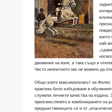
заднит
интере
влиян
призн
повди
които
най-ви
„сдава
носел
движение на коня, а така също и откл
Често неопитното око не можело да от
Общо взето максимализмът на Филис н
практика било избързване в обучението
служели личните качества на ездача. З
преосмислянето и комбинирането на ра
предшествениците си и от „класическо