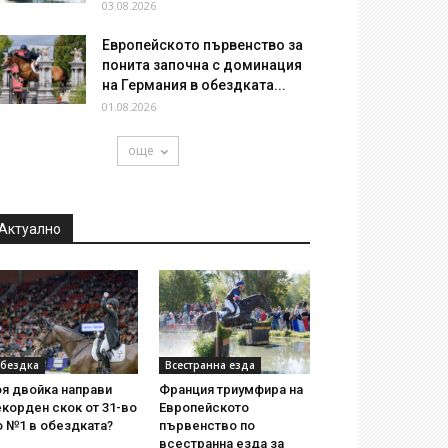
03.08.2026
Европейското първенство за
понита започна с доминация
на Германия в обездката...
01.08.2026
още
Актуално
бездка
Всестранна езда
я двойка направи
Франция триумфира на
корден скок от 31-во
Европейското
о №1 в обездката?
първенство по
всестранна езда за