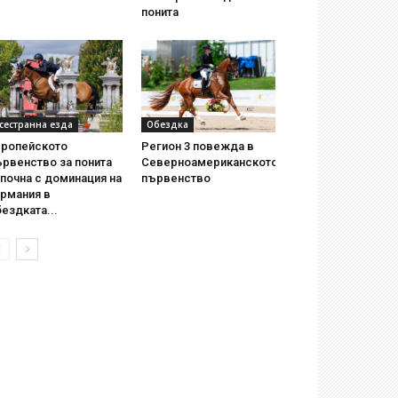
понита
сестранна езда
Обездка
вропейското
Регион 3 повежда в
рвенство за понита
Северноамериканското
почна с доминация на
първенство
ермания в
ездката...