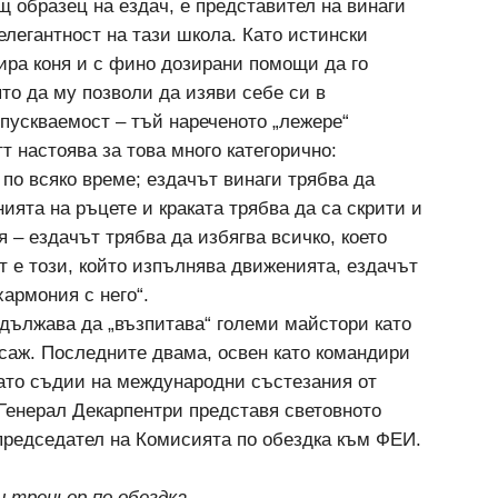
ящ образец на ездач, е представител на винаги
елегантност на тази школа. Като истински
бира коня и с фино дозирани помощи да го
ято да му позволи да изяви себе си в
пускваемост – тъй нареченото „лежере“
т настоява за това много категорично:
 по всяко време; ездачът винаги трябва да
нията на ръцете и краката трябва да са скрити и
я – ездачът трябва да избягва всичко, което
т е този, който изпълнява движенията, ездачът
хармония с него“.
ължава да „възпитава“ големи майстори като
саж. Последните двама, освен като командири
като съдии на международни състезания от
Генерал Декарпентри представя световното
 председател на Комисията по обездка към ФЕИ.
 треньор по обездка