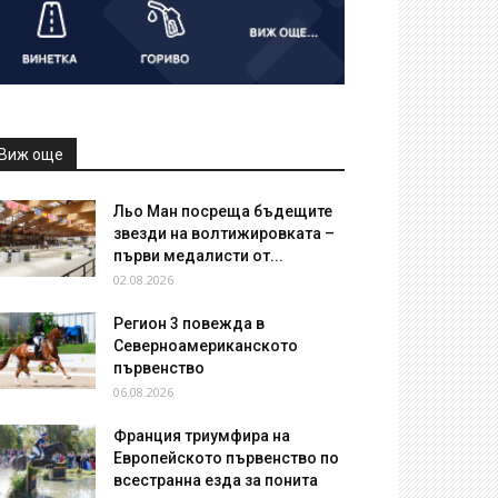
Виж още
Льо Ман посреща бъдещите
звезди на волтижировката –
първи медалисти от...
02.08.2026
Регион 3 повежда в
Северноамериканското
първенство
06.08.2026
Франция триумфира на
Европейското първенство по
всестранна езда за понита