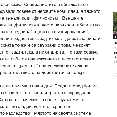
е си крака. Специалистите в обездката се
сували повече от неговите нови идеи, а тяхното
ие те наричали „филисизъм“. Външните
аци на „филисизма“ често наричали „абсолютно
гната предница“ и „високо фиксирана шия“,
В
 били предпоставка задтилъкът да остава винаги
Е
соката точка и са свързани с това, че конят
пъ
л“ от задтилъка, а не от шията. Но тази осанка
за
Г
а със себе си напрежението и неестественото
об
онение от „рамката“ при увеличените алюри.
крие отсъствието на действителния сбор.
е се приема в наши дни. Преди и след Филис,
 (дори често с насилие), а като оправдание
атова от значение за нас е трудът му по
зличните идеи, които е черпил от
то наследство“. Мястото на своята система