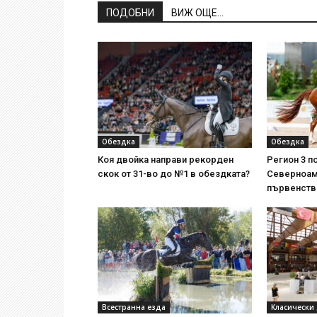
ПОДОБНИ
ВИЖ ОЩЕ...
Обездка
Обездка
Коя двойка направи рекорден
Регион 3 п
скок от 31-во до №1 в обездката?
Северноам
първенств
Всестранна езда
Класически