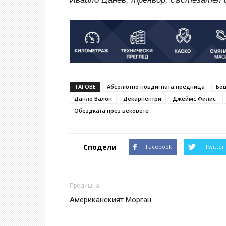
ТАГОВЕ
Абсолютно повдигната предница
Бо
Данло Валон
Декарпентри
Джеймс Филис
Обездката през вековете
Сподели
Facebook
Twitter
Предишна
Американският Морган