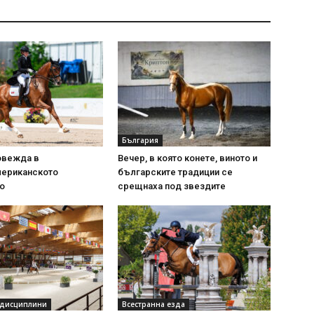
България
овежда в
Вечер, в която конете, виното и
ериканското
българските традиции се
о
срещнаха под звездите
 дисциплини
Всестранна езда