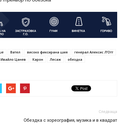
ше
Вател
високо фиксирана шия
генерал Алексис Л’Отт
Ивайло Цанев
Карон
Лесаж
обездка
Следваща
Обездка с хореография, музика и в квадрат