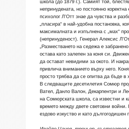
школа (до 1879 г.). Самият той, блест
непринудената, но постоянно коректна 
психолог Л’Отт знае да чувства и раз
„пласира“ в най-удобна постановка, ко
максималната и изпълнена с „мах“ про
(непринуденост). Генерал Алексис Л’От
„Разместването на седежа е забранено
остава като залепен за коня си. Движе
да остават невидими за окото. И накра
привлича вниманието върху него. Коня
просто трябва да се опитва да бъде в 
В следващите десетилетия Сомюр прод
Вател, Данло Валон, Декарпентри и Ле
на Сомюрската школа, са известни и 
времето между двете световни войни. 
ездово изкуство и като дългогодишен
Ивайло Цанев, треньор, състезател и