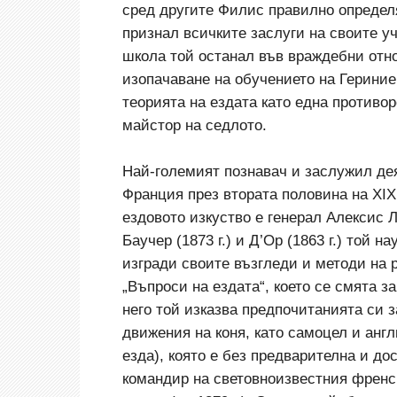
сред другите Филис правилно определ
признал всичките заслуги на своите у
школа той останал във враждебни отн
изопачаване на обучението на Герини
теорията на ездата като една противо
майстор на седлото.
Най-големият познавач и заслужил дея
Франция през втората половина на ХІХ
ездовото изкуство е генерал Алексис Л
Баучер (1873 г.) и Д’Ор (1863 г.) той 
изгради своите възгледи и методи на 
„Въпроси на ездата“, което се смята з
него той изказва предпочитанията си 
движения на коня, като самоцел и англ
езда), която е без предварителна и до
командир на световноизвестния френс