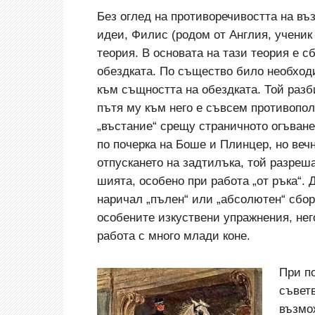
Без оглед на противоречивостта на въ
идеи, Филис (родом от Англия, ученик
теория. В основата на тази теория е сб
обездката. По същество било необходи
към същността на обездката. Той разби
пътя му към него е съвсем противопол
„въстание“ срещу страничното огъване
по почерка на Боше и Плинцер, но вечн
отпускането на задтилъка, той разреш
шията, особено при работа „от ръка“.
наричал „пълен“ или „абсолютен“ сбор
особените изкуствени упражнения, не
работа с много млади коне.
При п
съветв
възмож