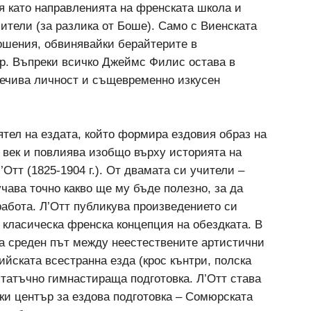
я като направленията на френската школа и
чители (за разлика от Боше). Само с Виенската
ошения, обвинявайки берайтерите в
ер. Въпреки всичко Джеймс Филис остава в
речива личност и същевременно изкусен
тел на ездата, който формира ездовия образ на
 век и повлиява изобщо върху историята на
’Отт (1825-1904 г.). От двамата си учители –
научава точно какво ще му бъде полезно, за да
работа. Л’Отт публикува произведението си
а класическа френска концепция на обездката. В
за среден път между неестествените артистични
ийската всестранна езда (крос кънтри, полска
статъчно гимнастираща подготовка. Л’Отт става
ки център за ездова подготовка – Сомюрската