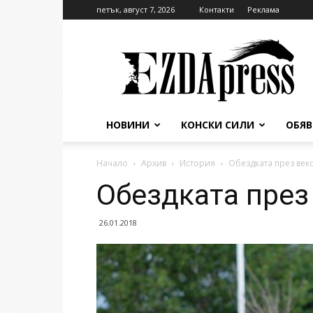
петък, август 7, 2026
Контакти
Реклама
EzdaPress
НОВИНИ
КОНСКИ СИЛИ
ОБЯ
Начало
Архив
История
Обездката през веко
Обездката през 
26.01.2018