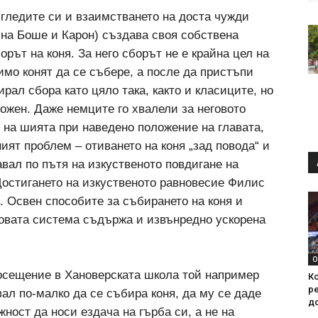
згледите си и взаимстването на доста чужди
 на Боше и Карон) създава своя собствена
орът на коня. За него сборът не е крайна цел на
мо конят да се събере, а после да пристъпи
рал сбора като цяло така, както и класиците, но
ожен. Даже немците го хвалели за неговото
 на шията при наведено положение на главата,
ият проблем – отиването на коня „зад повода“ и
авал по пътя на изкуственото повдигане на
 Достигането на изкуственото равновесие Филис
. Освен способите за събирането на коня и
говата система съдържа и извънредно ускорена
О
осещение в Хановерската школа той например
Ко
ре
ал по-малко да се събира коня, да му се даде
д
ност да носи ездача на гърба си, а не на