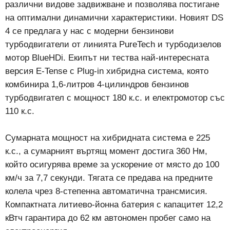
различни видове задвижване и позволява постигане
на оптимални динамични характеристики. Новият DS
4 се предлага у нас с модерни бензинови
турбодвигатели от линията PureTech и турбодизелов
мотор BlueHDi. Екипът ни тества най-интересната
версия E-Tense с Plug-in хибридна система, която
комбинира 1,6-литров 4-цилиндров бензинов
турбодвигател с мощност 180 к.с. и електромотор със
110 к.с.
Сумарната мощност на хибридната система е 225
к.с., а сумарният въртящ момент достига 360 Нм,
който осигурява време за ускорение от място до 100
км/ч за 7,7 секунди. Тягата се предава на предните
колела чрез 8-степенна автоматична трансмисия.
Компактната литиево-йонна батерия с капацитет 12,2
кВтч гарантира до 62 км автономен пробег само на