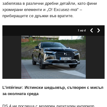
забелязва в различни дребни детайли, като фини
хромирани елементи и „О! Excusez-moi“ –
прибиращите се дръжки във вратите.
1
на 4
L’intérieur: Истински шедьовър, сътворен с мисъл
за околната среда
DS 4 ни посреща с модерен дигитален интериор.