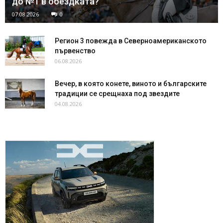
до №1 в обездката?
07.08.2026
0
Регион 3 повежда в Северноамериканското
първенство
06.08.2026
Вечер, в която конете, виното и българските
традиции се срещнаха под звездите
04.08.2026