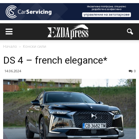
Начало
Конски сили
DS 4 – french elegance*
14.06.2024
0