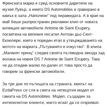
Френската марка е сред основните дарители на
музея Лувър, а името DS Automobiles е гравирано в
камък в зала „Наполеон” под пирамидата. А в края на
май беше разпространен рекламен клип от новата
колекция автомобили Antoine de Saint Exupery,
посветена на великия писател Антоан дьо Сент-
Екзюпери, което е пореден етап в утвърждаването на
мотото на марката „Пътуването е изкуство“. В клипа
„Малкият принц“ следва своята пътеводна звезда зад
волана на новия DS 7 Antoine de Saint Exupery. Така
че да отидем малко по-далеч от това просто да
говорим за френски автомобили.
За три дни по пътищата на страната, екипът на
EzdaPress се сля в света на четвъртия модел от
гамата на DS Automobiles. Модел, създаден за
интелигентни клиенти, които искат да се открояват.