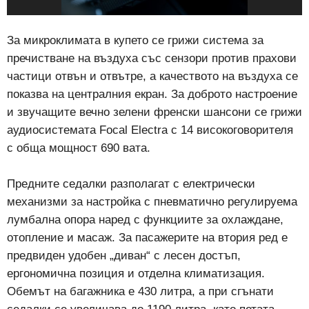
За микроклимата в купето се грижи система за
пречистване на въздуха със сензори против прахови
частици отвън и отвътре, а качеството на въздуха се
показва на централния екран. За доброто настроение
и звучащите вечно зелени френски шансони се грижи
аудиосистемата Focal Electra с 14 високоговорителя
с обща мощност 690 вата.
Предните седалки разполагат с електрически
механизми за настройка с пневматично регулируема
лумбална опора наред с функциите за охлаждане,
отопление и масаж. За пасажерите на втория ред е
предвиден удобен „диван“ с лесен достъп,
ергономична позиция и отделна климатизация.
Обемът на багажника е 430 литра, а при сгънати