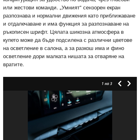
или жестови команди. „Умният“ сензорен екран
разпознава и нормални движения като приближаване
и отдалечаване и има функция за разпознаване на
ръкописен шрифт. Цялата шикозна атмосфера в
купето може да бъде подсилена с различни цветове
на осветление в салона, а за разкош има и фино
осветление дори малката нишата за отваряне на
вратите.
1
на 3