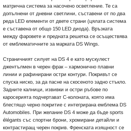
матрична система за насочено осветление. Те са
допълнени от дневни светлини, съставени от по два
реда LED елементи от двете страни (цялата система
е съставена от общо 150 LED диода). Връзката
между фаровете и предната решетка се осъществява
от емблематичните за марката DS Wings.
Страничният силует на DS 4 е като мускулест
джентълмен в черен фрак – хармонично плавни
линии и рафинирани остри контури. Покривът се
спуска ниско, за да пасне на скосеното задно стъкло.
Задните калници, извивки и остри ръбове по
каросерията подчертават С-колоната, която има
блестящо черно покритие с интегрирана емблема DS
Automobiles. При желание DS 4 може да бъде sports
élégants със спортни брони, хромирани детайли и
контрастиращ черен покрив. Френската изящност се