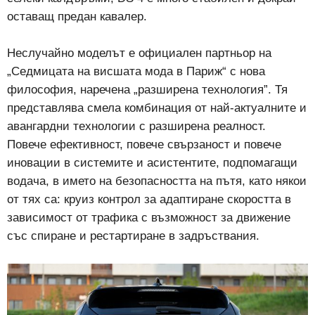
оставащ предан кавалер.
Неслучайно моделът е официален партньор на
„Седмицата на висшата мода в Париж“ с нова
философия, наречена „разширена технология”. Тя
представлява смела комбинация от най-актуалните и
авангардни технологии с разширена реалност.
Повече ефективност, повече свързаност и повече
иновации в системите и асистентите, подпомагащи
водача, в името на безопасността на пътя, като някои
от тях са: круиз контрол за адаптиране скоростта в
зависимост от трафика с възможност за движение
със спиране и рестартиране в задръствания.