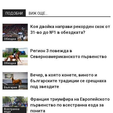
ПОДОБНИ
ВИЖ ОЩЕ...
Коя двойка направи рекорден скок от
31-во до №1 в обездката?
Обездка
Регион 3 повежда в
Северноамериканското първенство
Обездка
Вечер, в която конете, виното и
българските традиции се срещнаха
под звездите
България
Франция триумфира на Европейското
първенство по всестранна езда за
Всестранна
понита
езда