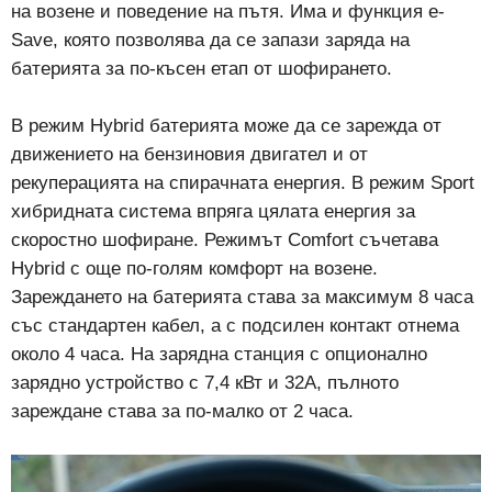
на возене и поведение на пътя. Има и функция e-
Save, която позволява да се запази заряда на
батерията за по-късен етап от шофирането.
В режим Hybrid батерията може да се зарежда от
движението на бензиновия двигател и от
рекуперацията на спирачната енергия. В режим Sport
хибридната система впряга цялата енергия за
скоростно шофиране. Режимът Comfort съчетава
Hybrid с още по-голям комфорт на возене.
Зареждането на батерията става за максимум 8 часа
със стандартен кабел, а с подсилен контакт отнема
около 4 часа. На зарядна станция с опционално
зарядно устройство с 7,4 кВт и 32A, пълното
зареждане става за по-малко от 2 часа.