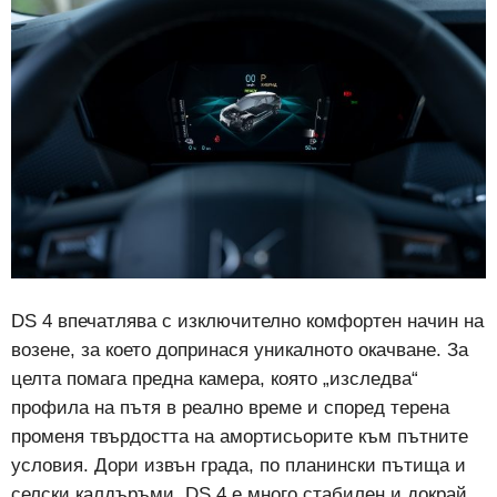
DS 4 впечатлява с изключително комфортен начин на
возене, за което допринася уникалното окачване. За
целта помага предна камера, която „изследва“
профила на пътя в реално време и според терена
променя твърдостта на амортисьорите към пътните
условия. Дори извън града, по планински пътища и
селски калдъръми, DS 4 е много стабилен и докрай