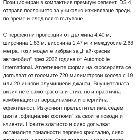
Позициониран в компактния премиум сегмент, DS 4
отправя посланието за уникално изживяване преди,
по време и след всяко пътуване.
С перфектни пропорции от дължина 4,40 м,
широчина 1,83 м, височина 1,47 м и междуосие 2,68
метра, този модел е избран за „Най-красив
автомобил“ през 2022 година от Automobile
International. Атлетичните форми на каросерията се
допълват от големите 720-милиметрови колела с 19
или 20-инчови алуминиеви джанти. Внушителната
визия не е само красота и стил, но и практична
комбинация от аеродинамика и енергийна
ефективност. Изкусният прелъстител има седем
цвята „официални костюми“ за своите поводи и
клиенти. Новите златисто и сиво допълват
останалите тоналности перлено кристално, сиво