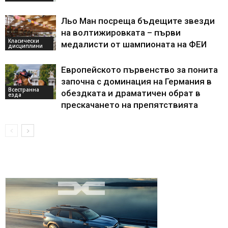
Льо Ман посреща бъдещите звезди
на волтижировката – първи
Класически
медалисти от шампионата на ФЕИ
дисциплини
Европейското първенство за понита
започна с доминация на Германия в
Всестранна
обездката и драматичен обрат в
езда
прескачането на препятствията