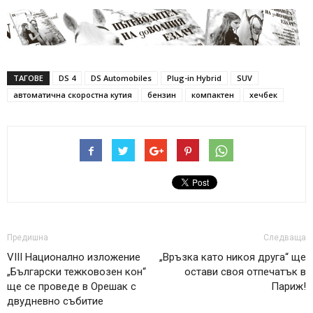
ТАГОВЕ
DS 4
DS Automobiles
Plug-in Hybrid
SUV
автоматична скоростна кутия
бензин
компактен
хечбек
Предишна
Следваща
VIII Национално изложение
„Връзка като никоя друга“ ще
„Български тежковозен кон“
остави своя отпечатък в
ще се проведе в Орешак с
Париж!
двудневно събитие