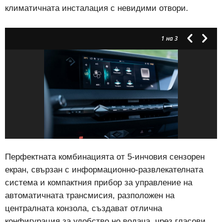
климатичната инсталация с невидими отвори.
1
на 3
Перфектната комбинацията от 5-инчовия сензорен
екран, свързан с информационно-развлекателната
система и компактния прибор за управление на
автоматичната трансмисия, разположен на
централната конзола, създават отлична
конфигурация за удобство но водача, чрез гласови