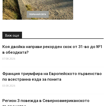
Виж още
Коя двойка направи рекорден скок от 31-во до №1
в обездката?
07.08.2026
Франция триумфира на Европейското първенство
по всестранна езда за понита
03.08.2026
Регион 3 повежда в Северноамериканското