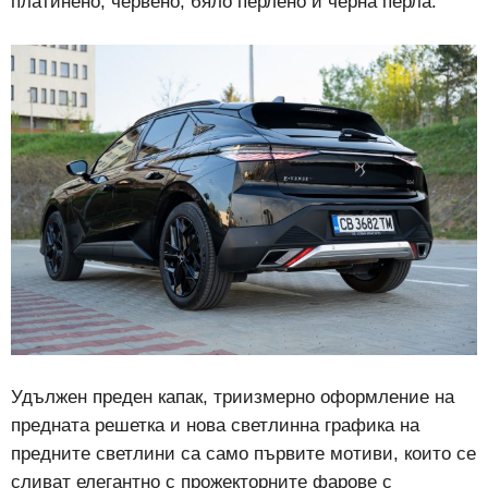
платинено, червено, бяло перлено и черна перла.
Удължен преден капак, триизмерно оформление на
предната решетка и нова светлинна графика на
предните светлини са само първите мотиви, които се
сливат елегантно с прожекторните фарове с