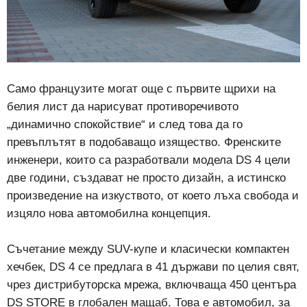
Само французите могат още с първите щрихи на
белия лист да нарисуват противоречивото
„динамично спокойствие“ и след това да го
превъплътят в подобаващо изящество. Френските
инженери, които са разработвали модела DS 4 цели
две години, създават не просто дизайн, а истинско
произведение на изкуството, от което лъха свобода и
изцяло нова автомобилна концепция.
Съчетание между SUV-купе и класически компактен
хечбек, DS 4 се предлага в 41 държави по целия свят,
чрез дистрибуторска мрежа, включваща 450 центъра
DS STORE в глобален мащаб. Това е автомобил, за