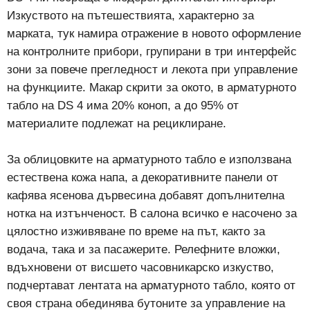
Изкуството на пътешествията, характерно за
марката, тук намира отражение в новото оформление
на контролните прибори, групирани в три интерфейс
зони за повече прегледност и лекота при управление
на функциите. Макар скрити за окото, в арматурното
табло на DS 4 има 20% коноп, а до 95% от
материалите подлежат на рециклиране.
За облицовките на арматурното табло е използвана
естествена кожа напа, а декоративните панели от
кафява ясенова дървесина добавят допълнителна
нотка на изтънченост. В салона всичко е насочено за
цялостно изживяване по време на път, както за
водача, така и за пасажерите. Релефните вложки,
вдъхновени от висшето часовникарско изкуство,
подчертават лентата на арматурното табло, която от
своя страна обединява бутоните за управление на