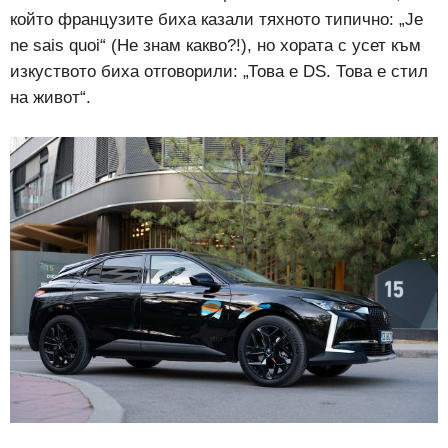
който французите биха казали тяхното типично: „Je
ne sais quoi“ (Не знам какво?!), но хората с усет към
изкуството биха отговорили: „Това е DS. Това е стил
на живот“.