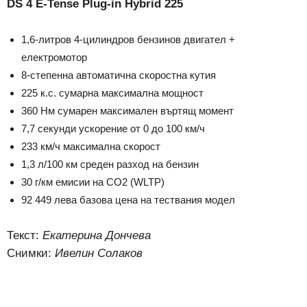
DS 4 E-Tense Plug-in Hybrid 225
1,6-литров 4-цилиндров бензинов двигател +
електромотор
8-степенна автоматична скоростна кутия
225 к.с. сумарна максимална мощност
360 Нм сумарен максимален въртящ момент
7,7 секунди ускорение от 0 до 100 км/ч
233 км/ч максимална скорост
1,3 л/100 км среден разход на бензин
30 г/км емисии на СО2 (WLTP)
92 449 лева базова цена на тествания модел
Текст:
Екатерина Дончева
Снимки:
Ивелин Солаков