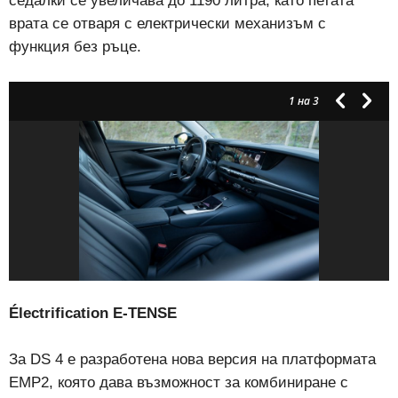
седалки се увеличава до 1190 литра, като петата
врата се отваря с електрически механизъм с
функция без ръце.
1
на 3
Électrification E-TENSE
За DS 4 е разработена нова версия на платформата
EMP2, която дава възможност за комбиниране с