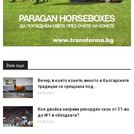
Виж още
Вечер, в която конете, виното и българските
традиции се срещнаха под...
04.08.2026
Коя двойка направи рекорден скок от 31-во
до №1 в обездката?
07.08.2026