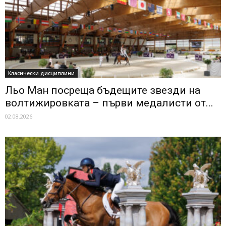
Класически дисциплини
Льо Ман посреща бъдещите звезди на
волтижировката – първи медалисти от...
02.08.2026