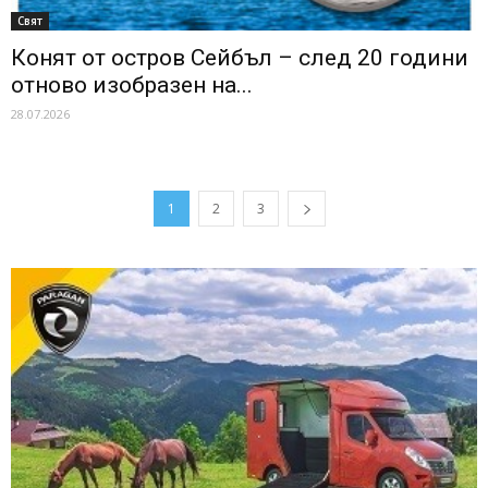
Свят
Конят от остров Сейбъл – след 20 години
отново изобразен на...
28.07.2026
1
2
3