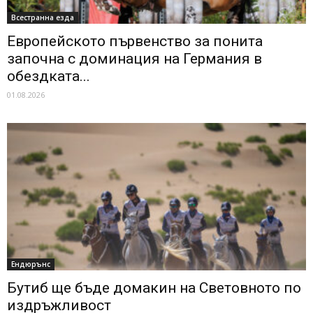
Всестранна езда
Европейското първенство за понита
започна с доминация на Германия в
обездката...
01.08.2026
Ендюрънс
Бутиб ще бъде домакин на Световното по
издръжливост