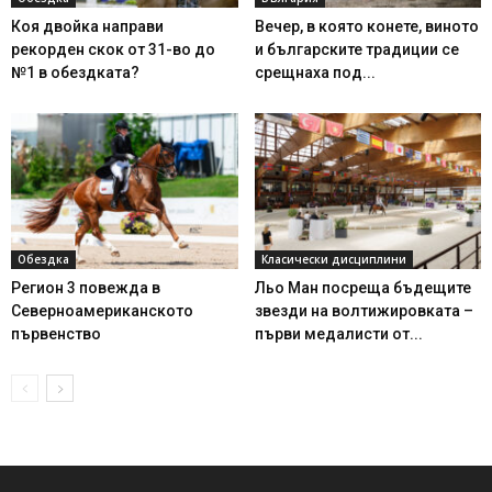
Коя двойка направи
Вечер, в която конете, виното
рекорден скок от 31-во до
и българските традиции се
№1 в обездката?
срещнаха под...
Обездка
Класически дисциплини
Регион 3 повежда в
Льо Ман посреща бъдещите
Северноамериканското
звезди на волтижировката –
първенство
първи медалисти от...