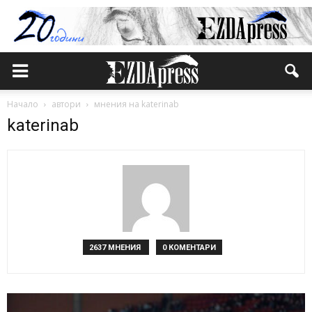
Начало
автори
мнения на katerinab
katerinab
2637 МНЕНИЯ
0 КОМЕНТАРИ