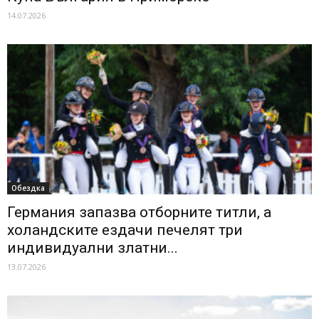
14.07.2026
Обездка
Германия запазва отборните титли, а
холандските eздачи печелят три
индивидуални златни...
13.07.2026