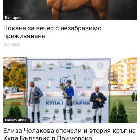
България
Покана за вечер с незабравимо
преживяване
15.07.2026
Конкур ипик
Елиза Чолакова спечели и втория кръг на
Купа България в Приморско