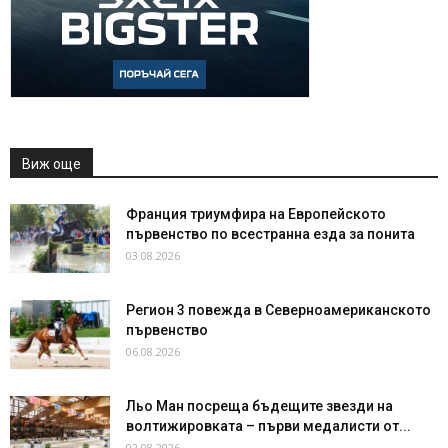
Виж още
Франция триумфира на Европейското
първенство по всестранна езда за понита
03.08.2026
Регион 3 повежда в Северноамериканското
първенство
06.08.2026
Льо Ман посреща бъдещите звезди на
волтижировката – първи медалисти от...
02.08.2026