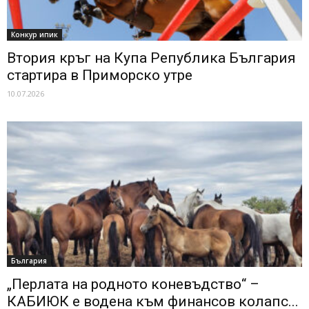
Конкур ипик
Втория кръг на Купа Република България
стартира в Приморско утре
10.07.2026
България
„Перлата на родното коневъдство“ –
КАБИЮК е водена към финансов колапс...