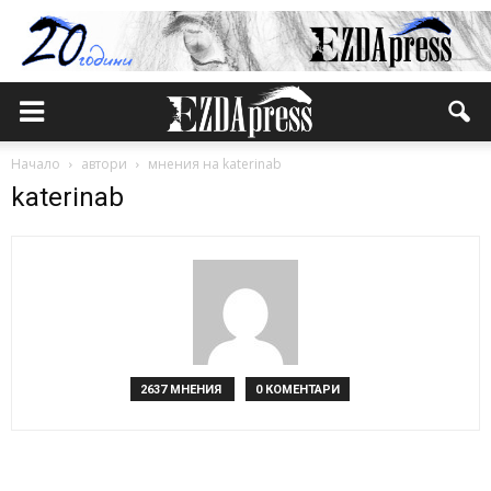
Начало
автори
мнения на katerinab
katerinab
2637 МНЕНИЯ
0 КОМЕНТАРИ