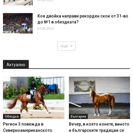
Коя двойка направи рекорден скок от 31-во
до №1 в обездката?
07.08.2026
още
Актуално
Обездка
България
Регион 3 повежда в
Вечер, в която конете, виното
Северноамериканското
и българските традиции се