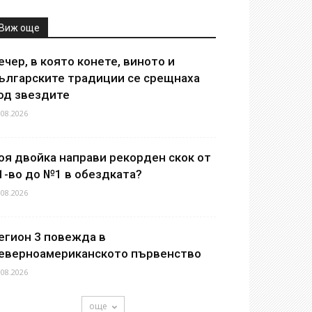
Виж още
ечер, в която конете, виното и
ългарските традиции се срещнаха
од звездите
.08.2026
оя двойка направи рекорден скок от
1-во до №1 в обездката?
.08.2026
егион 3 повежда в
еверноамериканското първенство
.08.2026
още