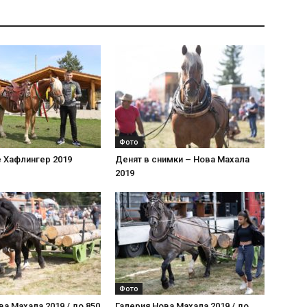
Фото
 Хафлингер 2019
Денят в снимки – Нова Махала
2019
Фото
ва Махала 2019 / до 850
Галерия Нова Махала 2019 / до