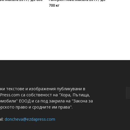
700 кг
ки текстове и изображения публикувани в
Press.com са собственост на "Хора, Пътища,
мобили" ЕООД и са под закрила на "Закона за
рското право и сродните им права".
il:
doncheva@ezdapress.com