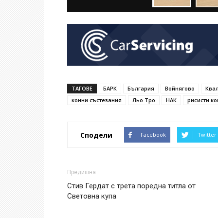
ТАГОВЕ
БАРК
България
Войнягово
Квал
конни състезания
Льо Тро
НАК
рисисти ко
Сподели
Facebook
Twitter
Предишна
Стив Гердат с трета поредна титла от
Световна купа