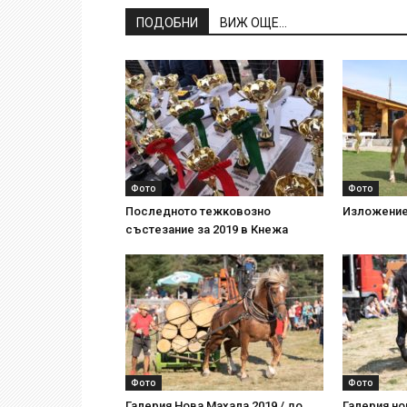
ПОДОБНИ
ВИЖ ОЩЕ...
Фото
Фото
Последното тежковозно
Изложение
състезание за 2019 в Кнежа
Фото
Фото
Галерия Нова Махала 2019 / до
Галерия но