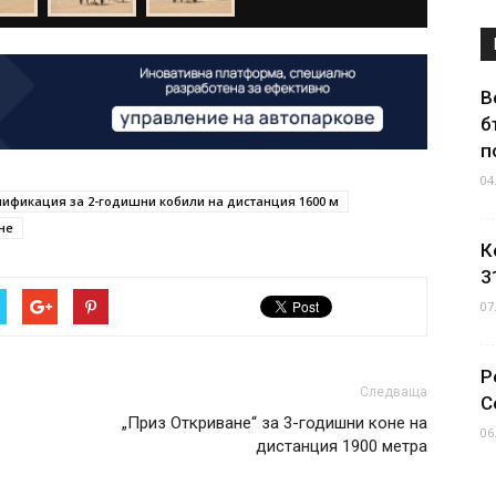
В
б
п
04
ификация за 2-годишни кобили на дистанция 1600 м
не
К
3
07
Р
Следваща
С
„Приз Откриване“ за 3-годишни коне на
06
дистанция 1900 метра