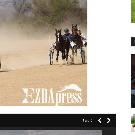
1
на 4