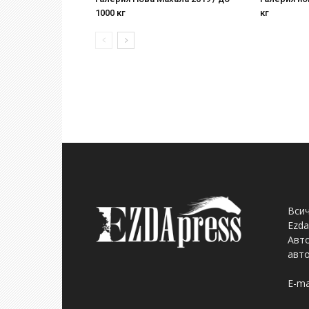
1000 кг
кг
Всич
Ezda
Авто
авто
E-ma