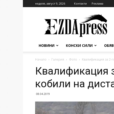
неделя, август 9, 2026
Контакти
Реклама
EzdaPress
НОВИНИ
КОНСКИ СИЛИ
ОБЯ
Начало
Галерия
Фото
Квалификация за 2-
Квалификация 
кобили на дист
08.04.2019