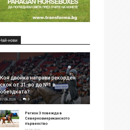
Най-нови
Коя двойка направи рекорден
скок от 31-во до №1 в
обездката?
07.08.2026
0
Регион 3 повежда в
Северноамериканското
първенство
06.08.2026