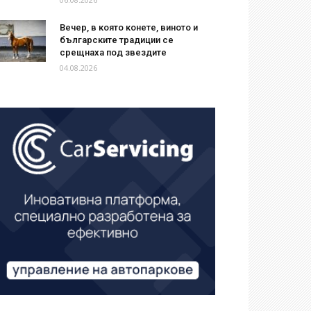
Вечер, в която конете, виното и
българските традиции се
срещнаха под звездите
04.08.2026