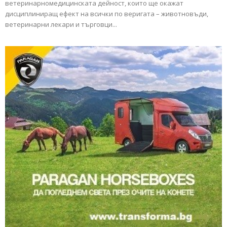
ветеринарномедицинската дейност, които ще окажат
дисциплиниращ ефект на всички по веригата – животновъди,
ветеринарни лекари и търговци...