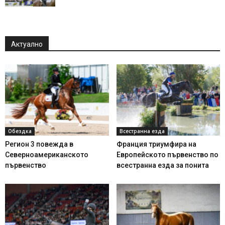
Актуално
Обездка
Всестранна езда
Регион 3 повежда в
Франция триумфира на
Северноамериканското
Европейското първенство по
първенство
всестранна езда за понита