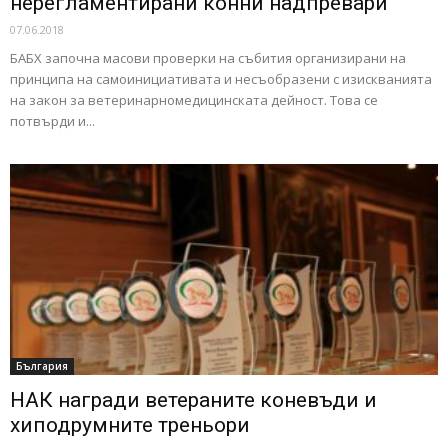
нерегламентирани конни надпревари
07.06.2018
БАБХ започна масови проверки на събития организирани на
принципа на самоинициативата и несъобразени с изискванията
на закон за ветеринарномедицинската дейност. Това се
потвърди и...
България
НАК награди ветераните коневъди и
хиподрумните треньори