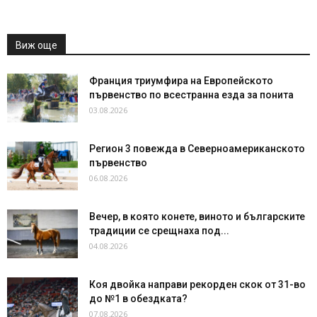
Виж още
Франция триумфира на Европейското
първенство по всестранна езда за понита
03.08.2026
Регион 3 повежда в Северноамериканското
първенство
06.08.2026
Вечер, в която конете, виното и българските
традиции се срещнаха под...
04.08.2026
Коя двойка направи рекорден скок от 31-во
до №1 в обездката?
07.08.2026