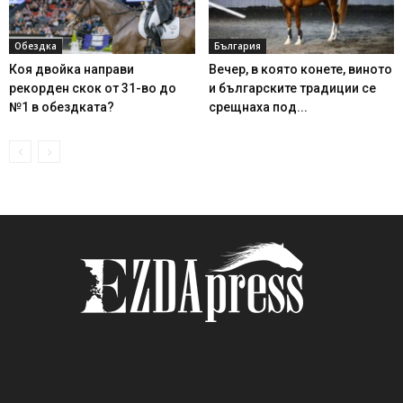
Обездка
България
Коя двойка направи
Вечер, в която конете, виното
рекорден скок от 31-во до
и българските традиции се
№1 в обездката?
срещнаха под...