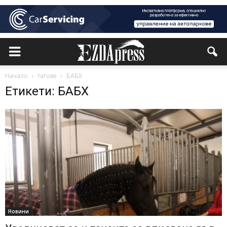
Начало
тагове
БАБХ
Етикети: БАБХ
Новини