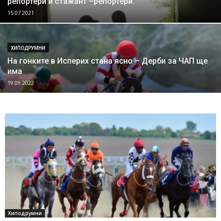
репортери и стажант –репортери.
15.07.2021
ХИПОДРУМНИ
На гонките в Исперих стана ясно – Дерби за ЧАП ще
има
19.09.2022
Хиподрумни