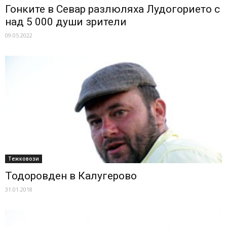
Гонките в Севар разлюляха Лудогорието с
над 5 000 души зрители
09.05.2022
Тежковози
Тодоровден в Калугерово
31.01.2018