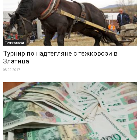
Тежковози
Турнир по надтегляне с тежковози в
Златица
08.09.2017