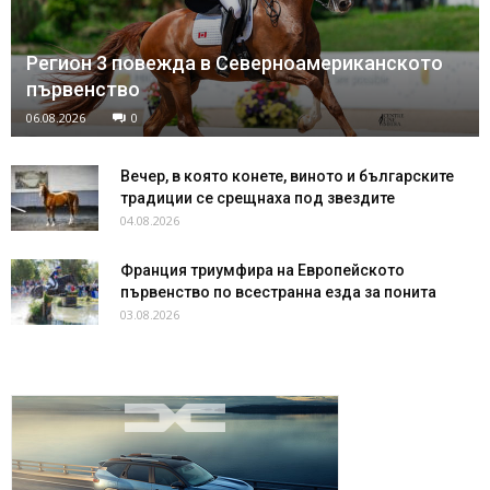
Регион 3 повежда в Северноамериканското
първенство
06.08.2026
0
Вечер, в която конете, виното и българските
традиции се срещнаха под звездите
04.08.2026
Франция триумфира на Европейското
първенство по всестранна езда за понита
03.08.2026