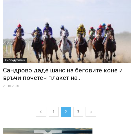
Хиподрумни
Сандрово даде шанс на беговите коне и
връчи почетен плакет на...
21.10.2020
1
2
3