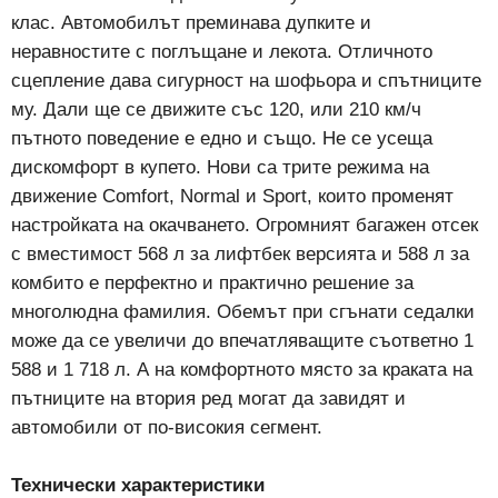
клас. Автомобилът преминава дупките и
неравностите с поглъщане и лекота. Отличното
сцепление дава сигурност на шофьора и спътниците
му. Дали ще се движите със 120, или 210 км/ч
пътното поведение е едно и също. Не се усеща
дискомфорт в купето. Нови са трите режима на
движение Comfort, Normal и Sport, които променят
настройката на окачването. Огромният багажен отсек
с вместимост 568 л за лифтбек версията и 588 л за
комбито е перфектно и практично решение за
многолюдна фамилия. Обемът при сгънати седалки
може да се увеличи до впечатляващите съответно 1
588 и 1 718 л. А на комфортното място за краката на
пътниците на втория ред могат да завидят и
автомобили от по-високия сегмент.
Технически характеристики