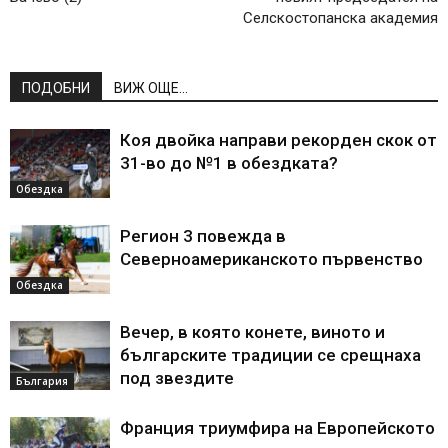
Селскостопанска академия
ПОДОБНИ
ВИЖ ОЩЕ...
Коя двойка направи рекорден скок от
31-во до №1 в обездката?
Обездка
Регион 3 повежда в
Северноамериканското първенство
Обездка
Вечер, в която конете, виното и
българските традиции се срещнаха
под звездите
България
Франция триумфира на Европейското