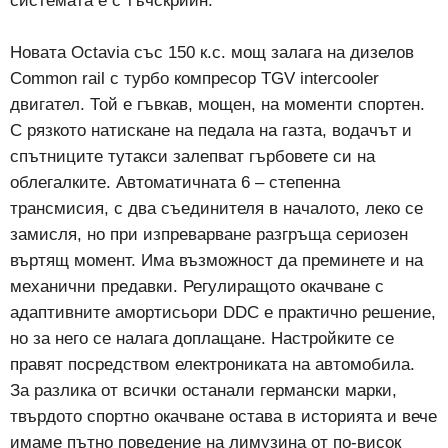
системата е с тъчскрийн.
Новата Octavia със 150 к.с. мощ залага на дизелов
Common rail с турбо компресор TGV intercooler
двигател. Той е гъвкав, мощен, на моменти спортен.
С рязкото натискане на педала на газта, водачът и
спътниците тутакси залепват гърбовете си на
облегалките. Автоматичната 6 – степенна
трансмисия, с два съединителя в началото, леко се
замисля, но при изпреварване разгръща сериозен
въртящ момент. Има възможност да преминете и на
механични предавки. Регулиращото окачване с
адаптивните амортисьори DDC е практично решение,
но за него се налага доплащане. Настройките се
правят посредством електрониката на автомобила.
За разлика от всички останали германски марки,
твърдото спортно окачване остава в историята и вече
имаме пътно поведение на лимузина от по-висок