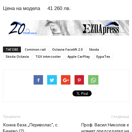
Цена на модела 41 260 лв.
ТАГОВЕ
Common rail
Octavia Facelift 2.0
Skoda
Skoda Octavia
TGV intercooler
Аррlе СаrРlау
ЕураТек
Предишна
Следваща
Конна база „Периволас“, с.
Проф. Васил Николов е
Бачево (2)
новият председател на