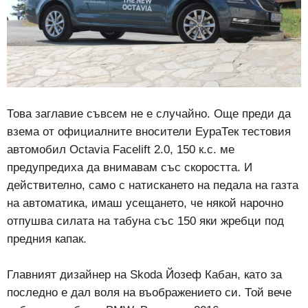
Това заглавие съвсем не е случайно. Още преди да
взема от официалните вносители ЕураТек тестовия
автомобил Octavia Facelift 2.0, 150 к.с. ме
предупредиха да внимавам със скоростта. И
действително, само с натискането на педала на газта
на автоматика, имаш усещането, че някой нарочно
отпушва силата на табуна със 150 яки жребци под
предния капак.
Главният дизайнер на Skoda Йозеф Кабан, като за
последно е дал воля на въображението си. Той вече