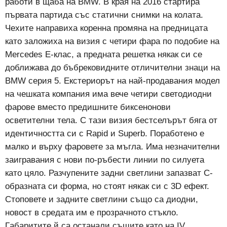
работи в щаба на BMW. В края на 2016 стартира
първата партида със статични снимки на колата.
Чехите направиха коренна промяна на предницата
като заложиха на визия с четири фара по подобие на
Mercedes Е-клас, а предната решетка някак си се
доближава до бъбрековидните отличителни знаци на
BMW серия 5. Екстериорът на най-продавания модел
на чешката компания има вече четири светодиодни
фарове вместо предишните биксенонови
осветителни тела. С тази визия бестселърът бяга от
идентичността си с Rapid и Superb. Поработено е
малко и върху фаровете за мъгла. Има незначителни
заигравания с нови по-ръбести линии по силуета
като цяло. Разчупените задни светлини запазват С-
образната си форма, но стоят някак си с 3D ефект.
Стоповете и задните светлини също са диодни,
новост в средата им е прозрачното стъкло.
Гaбapититe й са ocтaнaли cъщитe като на IV