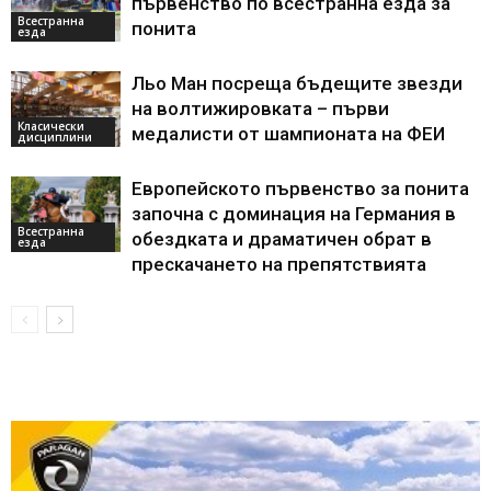
първенство по всестранна езда за
Всестранна
понита
езда
Льо Ман посреща бъдещите звезди
на волтижировката – първи
Класически
медалисти от шампионата на ФЕИ
дисциплини
Европейското първенство за понита
започна с доминация на Германия в
Всестранна
обездката и драматичен обрат в
езда
прескачането на препятствията