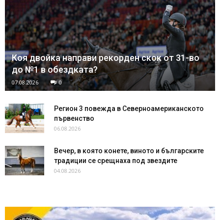
Коя двойка направи рекорден скок от 31-во
до №1 в обездката?
07.08.2026
0
Регион 3 повежда в Северноамериканското
първенство
06.08.2026
Вечер, в която конете, виното и българските
традиции се срещнаха под звездите
04.08.2026