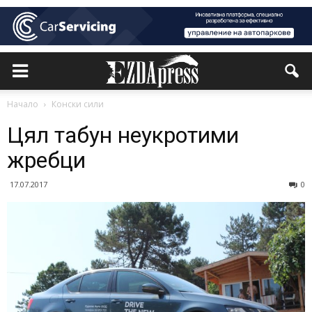
Начало
Конски сили
Цял табун неукротими
жребци
17.07.2017
0