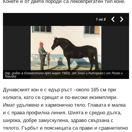
Конете и от двете породи са лековпрегатен тип коне.
1
на 8
Зар, роден в Клементина през март 1983г. от Злин и Риторика ( от Рехав и
Темида)
Дунавският кон е с едър ръст –около 165 см при
холката, като се срещат и по-високи екземпляри.
Имат удължено и хармонично тяло. Главата е малка
и с права профилна линия. Шията е средно дълга,
широка, добре замускулена, здраво свързана с
тялото. Гърбът и поясницата са прави и сравнително