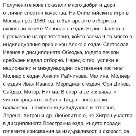
Получените коне показали много добри и дори
отлични спортни качества. На Олимпийските игри в
Москва през 1980 год. в българските отбори са
включени конете Монблан с ездач Борис Павлов в
Прескачане на препятствия, който заема 9-то място в
индивидуалния приз и кон Алеко с ездач Светослав
Иванов в дисциплината Обездка, където печели
сребърен медал отборно. Наред с тях, успехи в
национални и международни състезания постигат
Молнар с ездач Анелия Райчинова, Малина, Молиер
с ездач Иван Иванов, Меридиан с ездач Юри Динев,
Сайдер, Мотор, Нилма. В спорта се изявяват и
чистопородните: кобила Тидра – юношески
балкански шампион индивидуално и отборно,
Ледена, Хигрон и др. Любопитно е, че Хигрон участва
в дисциплината Всестранна езда, където поради
големите изисквания за издържливост и скорост, се