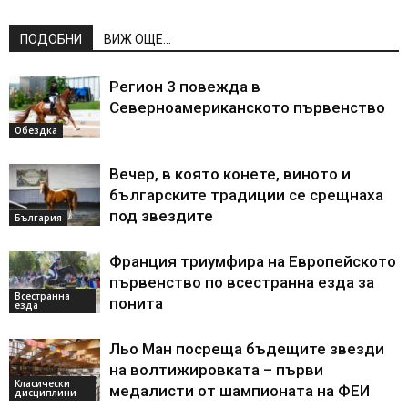
ПОДОБНИ
ВИЖ ОЩЕ...
Регион 3 повежда в
Северноамериканското първенство
Обездка
Вечер, в която конете, виното и
българските традиции се срещнаха
под звездите
България
Франция триумфира на Европейското
първенство по всестранна езда за
Всестранна
понита
езда
Льо Ман посреща бъдещите звезди
на волтижировката – първи
Класически
медалисти от шампионата на ФЕИ
дисциплини