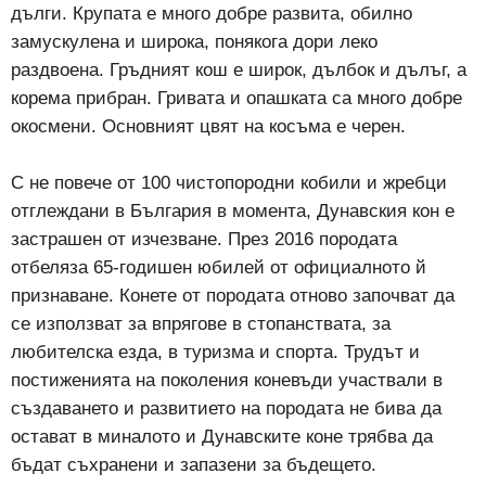
дълги. Крупата е много добре развита, обилно
замускулена и широка, понякога дори леко
раздвоена. Гръдният кош е широк, дълбок и дълъг, а
корема прибран. Гривата и опашката са много добре
окосмени. Основният цвят на косъма е черен.
С не повече от 100 чистопородни кобили и жребци
отглеждани в България в момента, Дунавския кон е
застрашен от изчезване. През 2016 породата
отбеляза 65-годишен юбилей от официалното й
признаване. Конете от породата отново започват да
се използват за впрягове в стопанствата, за
любителска езда, в туризма и спорта. Трудът и
постиженията на поколения коневъди участвали в
създаването и развитието на породата не бива да
остават в миналото и Дунавските коне трябва да
бъдат съхранени и запазени за бъдещето.