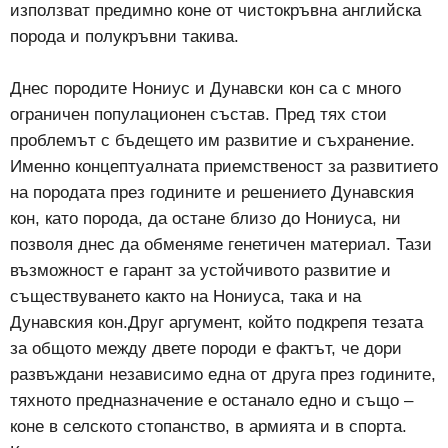
използват предимно коне от чистокръвна английска
порода и полукръвни такива.
Днес породите Нониус и Дунавски кон са с много
ограничен популационен състав. Пред тях стои
проблемът с бъдещето им развитие и съхранение.
Именно концептуалната приемственост за развитието
на породата през годините и решението Дунавския
кон, като порода, да остане близо до Нониуса, ни
позволя днес да обменяме генетичен материал. Тази
възможност е гарант за устойчивото развитие и
съществуването както на Нониуса, така и на
Дунавския кон.Друг аргумент, който подкрепя тезата
за общото между двете породи е фактът, че дори
развъждани независимо една от друга през годините,
тяхното предназначение е останало едно и също –
коне в селското стопанство, в армията и в спорта.