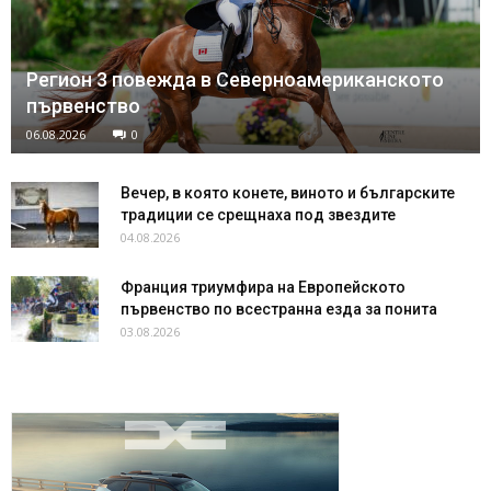
Регион 3 повежда в Северноамериканското
първенство
06.08.2026
0
Вечер, в която конете, виното и българските
традиции се срещнаха под звездите
04.08.2026
Франция триумфира на Европейското
първенство по всестранна езда за понита
03.08.2026