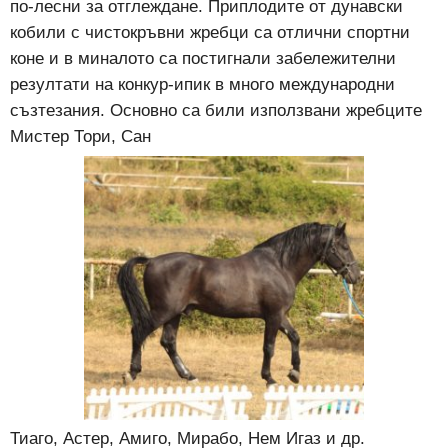
по-лесни за отглеждане. Приплодите от дунавски
кобили с чистокръвни жребци са отлични спортни
коне и в миналото са постигнали забележителни
резултати на конкур-ипик в много международни
съзтезания. Основно са били използвани жребците
Мистер Тори, Сан
Тиаго, Астер, Амиго, Мирабо, Нем Игаз и др.