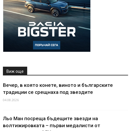
Виж още
Вечер, в която конете, виното и българските
традиции се срещнаха под звездите
04.08.2026
Льо Ман посреща бъдещите звезди на
волтижировката – първи медалисти от