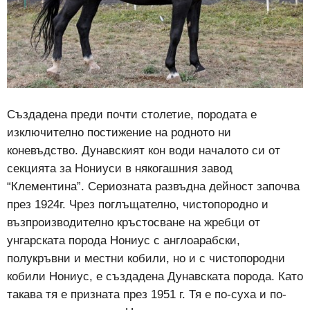
Създадена преди почти столетие, породата е
изключително постижение на родното ни
коневъдство. Дунавският кон води началото си от
секцията за Нониуси в някогашния завод
“Клементина”. Сериозната развъдна дейност започва
през 1924г. Чрез поглъщателно, чистопородно и
възпроизводително кръстосване на жребци от
унгарската порода Нониус с англоарабски,
полукръвни и местни кобили, но и с чистопородни
кобили Нониус, е създадена Дунавската порода. Като
такава тя е призната през 1951 г. Тя е по-суха и по-