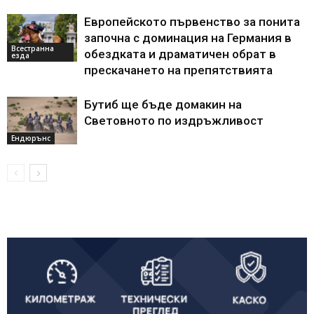
Европейското първенство за понита
започна с доминация на Германия в
Всестранна
обездката и драматичен обрат в
езда
прескачането на препятствията
Бутиб ще бъде домакин на
Световното по издръжливост
Ендюрънс