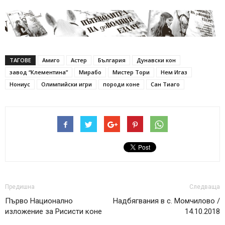
ТАГОВЕ
Амиго
Астер
България
Дунавски кон
завод “Клементина”
Мирабо
Мистер Тори
Нем Игаз
Нониус
Олимпийски игри
породи коне
Сан Тиаго
Предишна
Следваща
Първо Национално
Надбягвания в с. Момчилово /
изложение за Рисисти коне
14.10.2018