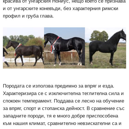
красива от унгарския Нониус, нещо което се признава
и от унгарските коневъди, без характерния римски
профил и груба глава.
Породата се използва предимно за впряг и езда.
Характеризира се с изключителна теглителна сила и
спокоен темперамент. Поддава се лесно на обучение
за впряг, спорт и стопанска дейност. В сравнение със
западните породи, тя е много добре приспособена
към нашия климат, сравнително невзискателни са и