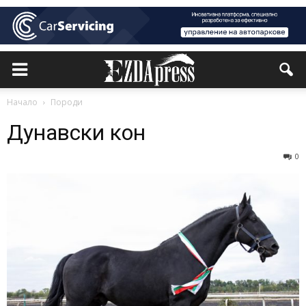
Начало
Породи
Дунавски кон
0