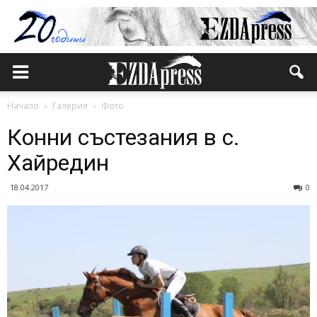
Начало
Галерия
Фото
Конни състезания в с.
Хайредин
18.04.2017
0