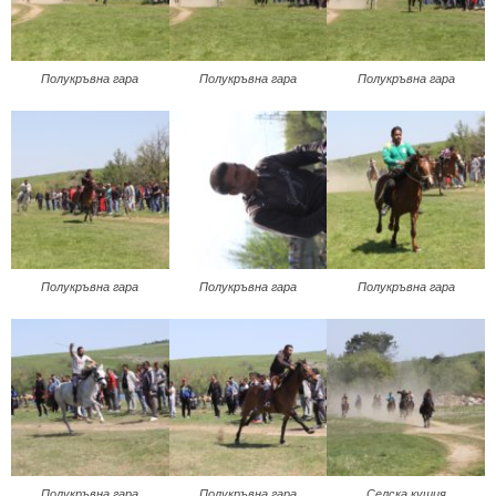
Полукръвна гара
Полукръвна гара
Полукръвна гара
Полукръвна гара
Полукръвна гара
Полукръвна гара
Полукръвна гара
Полукръвна гара
Селска кушия