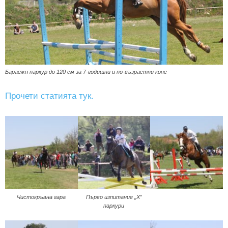
Бараeжн паркур до 120 см за 7-годишни и по-възрастни коне
Прочети статията тук.
Чистокръвна гара
Първо изпитание „Х”
паркури