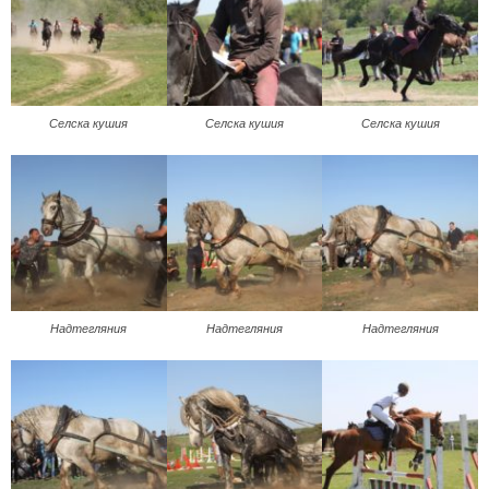
Селска кушия
Селска кушия
Селска кушия
Надтегляния
Надтегляния
Надтегляния