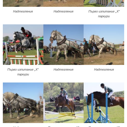
Надтегляния
Надтегляния
Първо изпитание „Х”
паркури
Първо изпитание „Х”
Надтегляния
Надтегляния
паркури