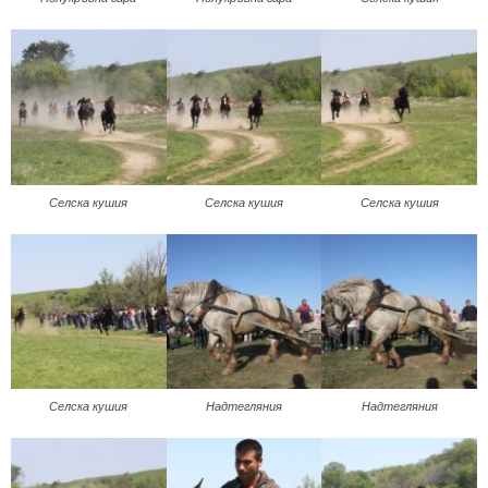
Селска кушия
Селска кушия
Селска кушия
Селска кушия
Надтегляния
Надтегляния