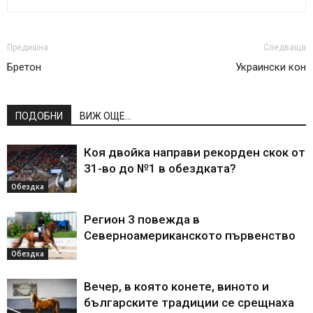
Предишна
Следваща
Бретон
Украински кон
ПОДОБНИ
ВИЖ ОЩЕ...
Коя двойка направи рекорден скок от
31-во до №1 в обездката?
Обездка
Регион 3 повежда в
Северноамериканското първенство
Обездка
Вечер, в която конете, виното и
българските традиции се срещнаха