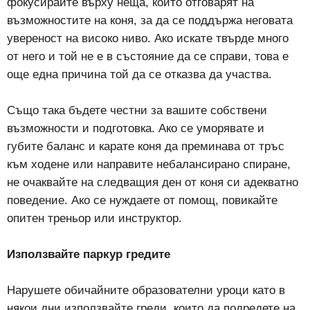
фокусирайте върху неща, които отговарят на
възможностите на коня, за да се поддържа неговата
увереност на високо ниво. Ако искате твърде много
от него и той не е в състояние да се справи, това е
още една причина той да се отказва да участва.
Също така бъдете честни за вашите собствени
възможности и подготовка. Ако се уморявате и
губите баланс и карате коня да преминава от тръс
към ходене или направите небалансирано спиране,
не очаквайте на следващия ден от коня си адекватно
поведение. Ако се нуждаете от помощ, повикайте
опитен треньор или инструктор.
Използвайте паркур гредите
Нарушете обичайните образователни уроци като в
някои дни използвайте греди, които да подредете на