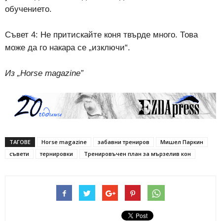
обучението.
Съвет 4: Не притискайте коня твърде много. Това
може да го накара се „изключи“.
Из „Horse magazine”
ТАГОВЕ
Horse magazine
забавни трениров
Мишел Паркин
съвети
тернировки
Тренировъчен план за мързелив кон