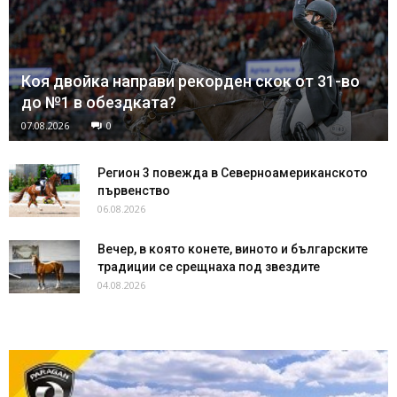
Коя двойка направи рекорден скок от 31-во
до №1 в обездката?
07.08.2026
0
Регион 3 повежда в Северноамериканското
първенство
06.08.2026
Вечер, в която конете, виното и българските
традиции се срещнаха под звездите
04.08.2026