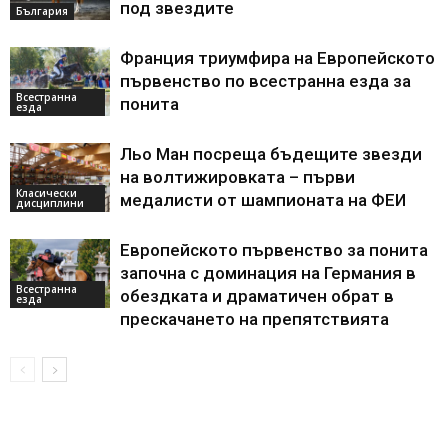
под звездите
България
Франция триумфира на Европейското
първенство по всестранна езда за
Всестранна
понита
езда
Льо Ман посреща бъдещите звезди
на волтижировката – първи
Класически
медалисти от шампионата на ФЕИ
дисциплини
Европейското първенство за понита
започна с доминация на Германия в
Всестранна
обездката и драматичен обрат в
езда
прескачането на препятствията