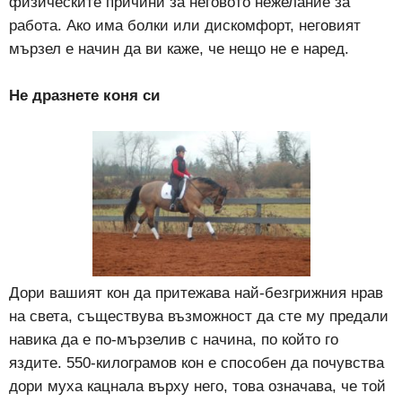
физическите причини за неговото нежелание за
работа. Ако има болки или дискомфорт, неговият
мързел е начин да ви каже, че нещо не е наред.
Не дразнете коня си
Дори вашият кон да притежава най-безгрижния нрав
на света, съществува възможност да сте му предали
навика да е по-мързелив с начина, по който го
яздите. 550-килограмов кон е способен да почувства
дори муха кацнала върху него, това означава, че той