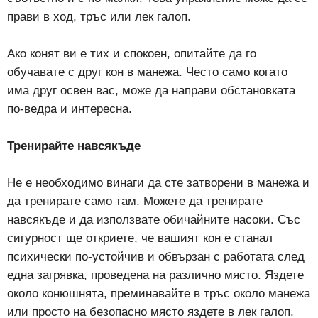
прави в ход, тръс или лек галоп.
Ако конят ви е тих и спокоен, опитайте да го
обучавате с друг кон в манежа. Често само когато
има друг освен вас, може да направи обстановката
по-ведра и интересна.
Тренирайте навсякъде
Не е необходимо винаги да сте затворени в манежа и
да тренирате само там. Можете да тренирате
навсякъде и да използвате обичайните насоки. Със
сигурност ще откриете, че вашият кон е станал
психически по-устойчив и обвързан с работата след
една загрявка, проведена на различно място. Яздете
около конюшнята, преминавайте в тръс около манежа
или просто на безопасно място яздете в лек галоп.