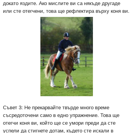
докато яздите. Ако мислите ви са някъде другаде
или сте отегчени, това ще рефлектира върху коня ви.
Съвет 3: Не прекарвайте твърде много време
съсредоточени само в едно упражнение. Това ще
отегчи коня ви, който ще се умори преди да сте
успели да стигнете дотам, където сте искали в