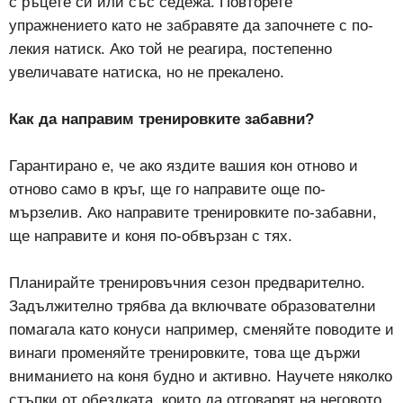
с ръцете си или със седежа. Повторете
упражнението като не забравяте да започнете с по-
лекия натиск. Ако той не реагира, постепенно
увеличавате натиска, но не прекалено.
Как да направим тренировките забавни?
Гарантирано е, че ако яздите вашия кон отново и
отново само в кръг, ще го направите още по-
мързелив. Ако направите тренировките по-забавни,
ще направите и коня по-обвързан с тях.
Планирайте тренировъчния сезон предварително.
Задължително трябва да включвате образователни
помагала като конуси например, сменяйте поводите и
винаги променяйте тренировките, това ще държи
вниманието на коня будно и активно. Научете няколко
стъпки от обездката, които да отговарят на неговото