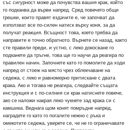
със сигурност може да почувства вашия крак, който
го подканва да върви напред. Сред повечето общи
грешки, които правят ездачите е, че започват да
използват все по-силен натиск върху коня, за да
получат реакция. Всъщност това, което трябва да
направите е точно обратното. Върнете се назад, както
сте правили преди, и устно, с леко докосване го
подканете да тръгне, това ще го научи да реагира по
правилен начин. Започнете като го помолите да ходи
напред от стоеж на място чрез облекчаване на
седежа, с леко и равномерно притискане с двата
крака. Ако и тогава не реагира, следвайте същата
инструкция и с по-силния си крак натиснете повече,
ако се наложи накрая леко чукнете зад крака си с
камшика. Веднага щом конят помръдне напред,
наградете го като го погалите нежно с ръка и
омекотите седежа, уверете се, че не го ограничавате