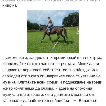
ниво на
възможности, заедно с тях преминавайте в лек тръс,
използвайте ги като част от загрявката. Може да си
направите дори свой собствен тест по обездка или
свободен стил като си направите свое съчетание на
музика. Опитайте нови схеми и подреждане на греди,
които конят няма да очаква. Яздете на спокойна
музика и ще откриете, че и двамата с коня ви сте
започнали да работите в нейния ритъм. Винаги се