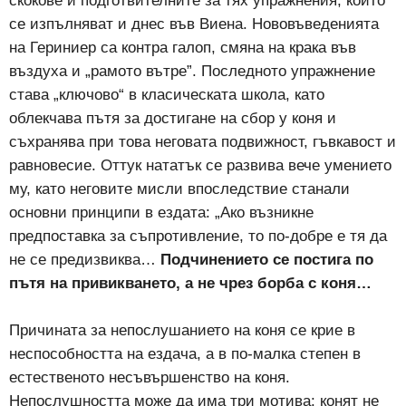
скокове и подготвителните за тях упражнения, които
се изпълняват и днес във Виена. Нововъведенията
на Гериниер са контра галоп, смяна на крака във
въздуха и „рамото вътре”. Последното упражнение
става „ключово“ в класическата школа, като
облекчава пътя за достигане на сбор у коня и
съхранява при това неговата подвижност, гъвкавост и
равновесие. Оттук нататък се развива вече умението
му, като неговите мисли впоследствие станали
основни принципи в ездата: „Ако възникне
предпоставка за съпротивление, то по-добре е тя да
не се предизвиква…
Подчинението се постига по
пътя на привикването, а не чрез борба с коня…
Причината за непослушанието на коня се крие в
неспособността на ездача, а в по-малка степен в
естественото несъвършенство на коня.
Непослушността може да има три мотива: конят не