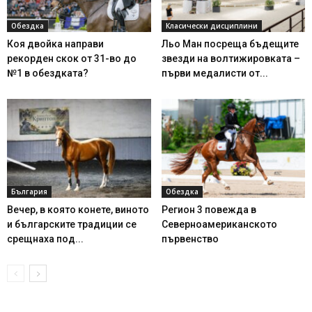
Обездка
Класически дисциплини
Коя двойка направи
Льо Ман посреща бъдещите
рекорден скок от 31-во до
звезди на волтижировката –
№1 в обездката?
първи медалисти от...
България
Обездка
Вечер, в която конете, виното
Регион 3 повежда в
и българските традиции се
Северноамериканското
срещнаха под...
първенство