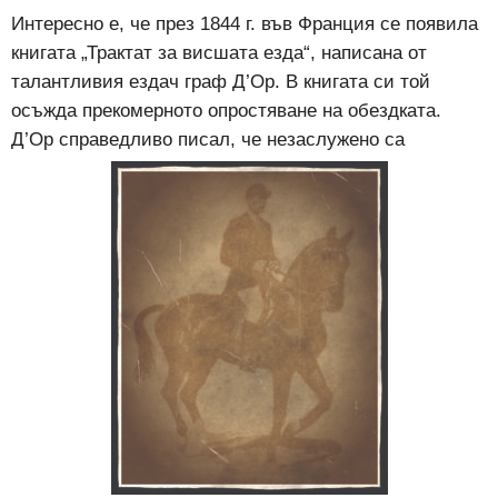
Интересно е, че през 1844 г. във Франция се появила
книгата „Трактат за висшата езда“, написана от
талантливия ездач граф Д’Ор. В книгата си той
осъжда прекомерното опростяване на обездката.
Д’Ор справедливо писал, че незаслужено са