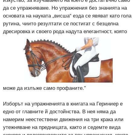
изкуство, за изучаването на което е достатъчно само
да се упражняваме. Но упражнения без знанията на
основата на науката „висша“ езда се явяват като гола
рутина, чиито резултати се постигат с безцелна
дресировка и своего рода надута елегантност, която
може да излъже само профаните.”
Изборът на упражненията в книгата на Гериниер е
едно от главните й достойнства. В нея няма да
намерим неестествени движения на три крака или
утежняване на предницата, както и седемте вида