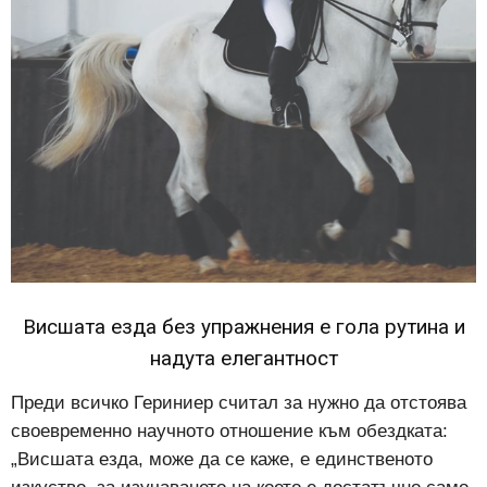
Висшата езда без упражнения е гола рутина и
надута елегантност
Преди всичко Гериниер считал за нужно да отстоява
своевременно научното отношение към обездката:
„Висшата езда, може да се каже, е единственото