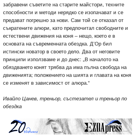
забравени съветите на старите майстори, техните
способности и методи нерядко се изопачават и се
предават погрешно за нови. Сам той се отказал от
съкратените алюри, като предпочитал свободните и
естествени движения на коня – нещо, което е в
основата на съвременната обездка. Д’Ор бил
истински новатор в своето дело. Два от неговите
принципи използваме и до днес: „В началото на
обяздването конят трябва да има пълна свобода на
движенията; положението на шията и главата на коня
се изменят в зависимост от алюра.“
Ивайло Цанев, треньор, състезател и треньор по
обездка