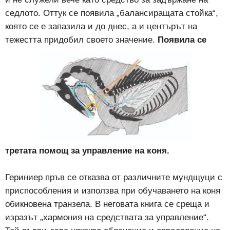
седлото. Оттук се появила „балансиращата стойка“,
която се е запазила и до днес, а и центърът на
тежестта придобил своето значение.
Появила се
третата помощ за управление на коня.
Гериниер пръв се отказва от различните мундщуци с
приспособления и използва при обучаването на коня
обикновена транзела. В неговата книга се среща и
изразът „хармония на средствата за управление“.