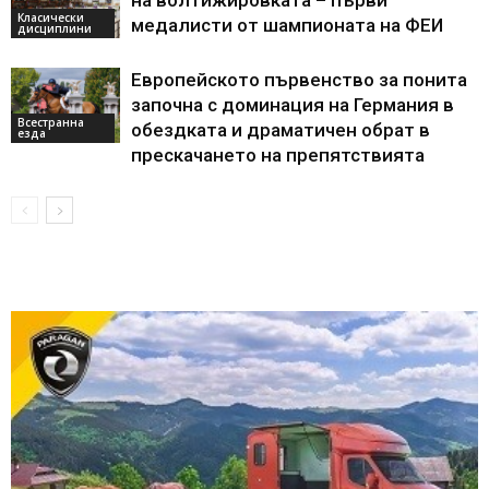
на волтижировката – първи
Класически
медалисти от шампионата на ФЕИ
дисциплини
Европейското първенство за понита
започна с доминация на Германия в
Всестранна
обездката и драматичен обрат в
езда
прескачането на препятствията