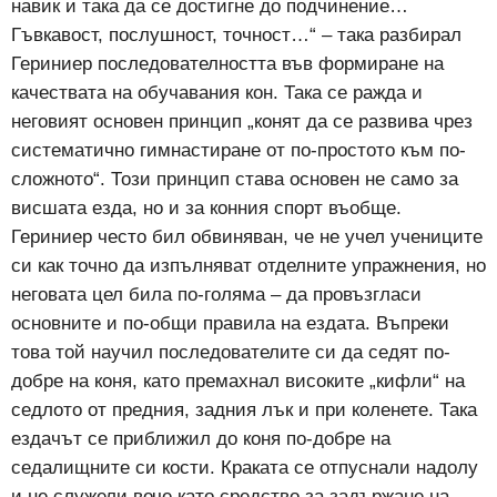
навик и така да се достигне до подчинение…
Гъвкавост, послушност, точност…“ – така разбирал
Гериниер последователността във формиране на
качествата на обучавания кон. Така се ражда и
неговият основен принцип „конят да се развива чрез
систематично гимнастиране от по-простото към по-
сложното“. Този принцип става основен не само за
висшата езда, но и за конния спорт въобще.
Гериниер често бил обвиняван, че не учел учениците
си как точно да изпълняват отделните упражнения, но
неговата цел била по-голяма – да провъзгласи
основните и по-общи правила на ездата. Въпреки
това той научил последователите си да седят по-
добре на коня, като премахнал високите „кифли“ на
седлото от предния, задния лък и при коленете. Така
ездачът се приближил до коня по-добре на
седалищните си кости. Краката се отпуснали надолу
и не служели вече като средство за задържане на