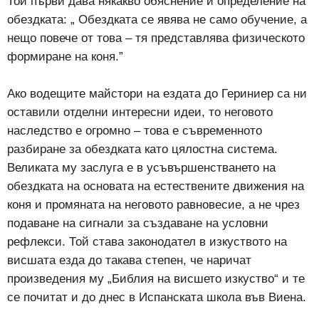
Той първи дава някакво обяснение и определение на
обездката: „ Обездката се явява не само обучение, а
нещо повече от това – тя представлява физическото
формиране на коня.”
Ако водещите майстори на ездата до Гериниер са ни
оставили отделни интересни идеи, то неговото
наследство е огромно – това е съвременното
разбиране за обездката като цялостна система.
Великата му заслуга е в усъвършенстването на
обездката на основата на естествените движения на
коня и промяната на неговото равновесие, а не чрез
подаване на сигнали за създаване на условни
рефлекси. Той става законодател в изкуството на
висшата езда до такава степен, че наричат
произведения му „Библия на висшето изкуство“ и те
се почитат и до днес в Испанската школа във Виена.