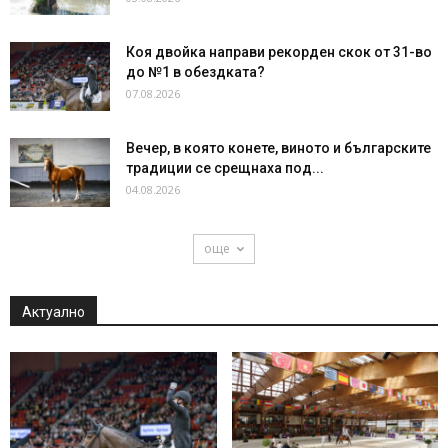
Коя двойка направи рекорден скок от 31-во
до №1 в обездката?
07.08.2026
Вечер, в която конете, виното и българските
традиции се срещнаха под...
04.08.2026
още
Актуално