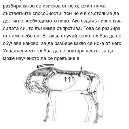
разбира какво се изисква от него; конят няма
съответните способности; той не е в състояние да
достигне необходимото ниво. Ако ездачът използва
силата си, то възниква съпротива. Това се разбира
от само себе си. В такъв случай конят трябва да се
обучава наново, за да разбере какво се иска от него.
Упражнението трябва да се повтаря често, за да
може наученото да се превърне в