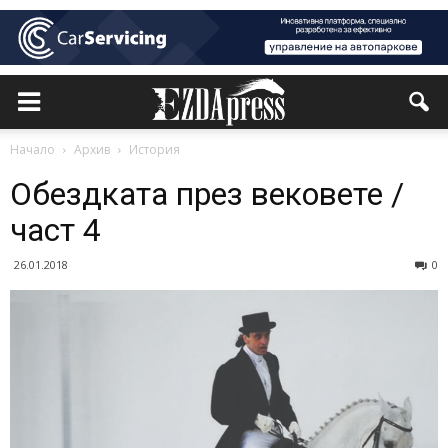
Начало
Архив
История
Обездката през вековете /
част 4
26.01.2018
0