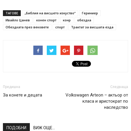
ТАГОВЕ
„Библия на висшето изкуство“
Гериниер
Ивайло Цанев
конен спорт
конр
обездка
Обездката през вековете
спорт
Трактат за висшата езда
Предишна
Следваща
За конете и децата
Volkswagen Arteon – актьор от
класа и аристократ по
наследство
ПОДОБНИ
ВИЖ ОЩЕ...