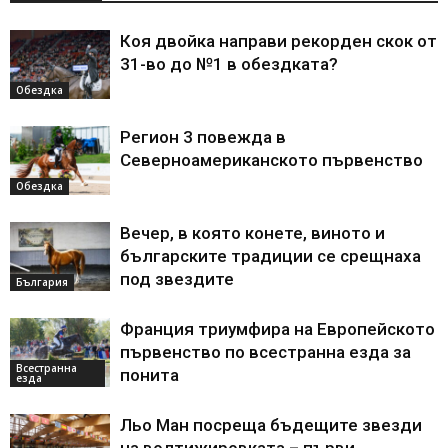
Коя двойка направи рекорден скок от
31-во до №1 в обездката?
Обездка
Регион 3 повежда в
Северноамериканското първенство
Обездка
Вечер, в която конете, виното и
българските традиции се срещнаха
под звездите
България
Франция триумфира на Европейското
първенство по всестранна езда за
Всестранна
понита
езда
Льо Ман посреща бъдещите звезди