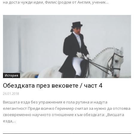
на доста чужди идеи, Филис (родом от Англия, ученик...
История
Обездката през вековете / част 4
26.01.2018
Висшата езда без упражнения е гола рутина и надута
елегантност Преди всичко Гериниер считал за нужно да отстоява
своевременно научното отношение към обездката: „Висшата
езда,...