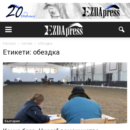
Начало
тагове
обездка
Етикети: обездка
България