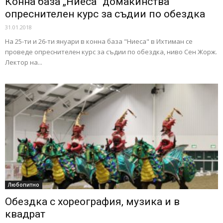
Конна база „Ниеса“ домакинства
опреснителен курс за съдии по обездка
31.01.2018
На 25-ти и 26-ти януари в конна база "Ниеса" в Ихтиман се
проведе опреснителен курс за съдии по обездка, ниво Сен Жорж.
Лектор на...
Любопитно
Обездка с хореография, музика и в
квадрат