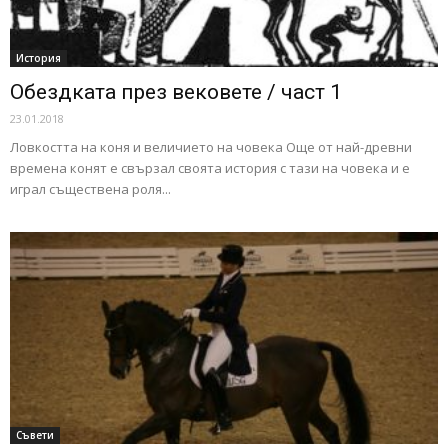
История
Обездката през вековете / част 1
23.01.2018
Ловкостта на коня и величието на човека Още от най-древни
времена конят е свързал своята история с тази на човека и е
играл съществена роля...
Съвети