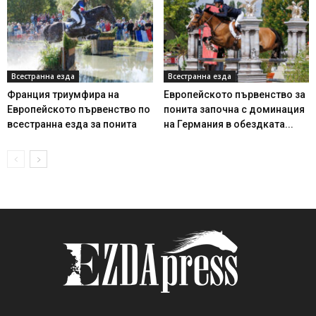
Всестранна езда
Всестранна езда
Франция триумфира на
Европейското първенство за
Европейското първенство по
понита започна с доминация
всестранна езда за понита
на Германия в обездката...