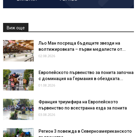
Виж още
Льо Ман посреща бъдещите звезди на
волтижировката – първи медалисти от...
02.08.2026
Европейското първенство за понита започна
с доминация на Германия в обездката...
01.08.2026
Франция триумфира на Европейското
първенство по всестранна езда за понита
03.08.2026
Регион 3 повежда в Северноамериканското