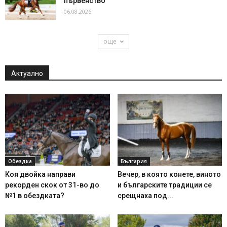
първенство
06.08.2026
още
Актуално
Обездка
България
Коя двойка направи
Вечер, в която конете, виното
рекорден скок от 31-во до
и българските традиции се
№1 в обездката?
срещнаха под...