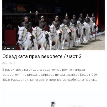
История
Обездката през вековете / част 3
25.01.2018
В развитието на висшата езда голяма роля е изиграл
основателят на висшата циркова школа Франсоа Боше (1799-
1873). Разцветът на неговото творчество (работел в Париж...