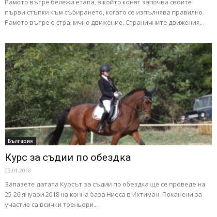
Рамото вътре бележи етапа, в който конят започва своите
първи стъпки към събирането, когато се изпълнява правилно.
Рамото вътре е странично движение. Страничните движения...
България
Курс за съдии по обездка
03.01.2018
Запазете датата Курсът за съдии по обездка ще се проведе на
25-26 януари 2018 на конна база Ниеса в Ихтиман. Поканени за
участие са всички треньори...