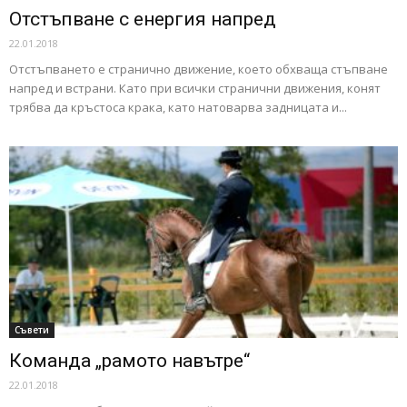
Отстъпване с енергия напред
22.01.2018
Отстъпването е странично движение, което обхваща стъпване
напред и встрани. Като при всички странични движения, конят
трябва да кръстоса крака, като натоварва задницата и...
Съвети
Команда „рамото навътре“
22.01.2018