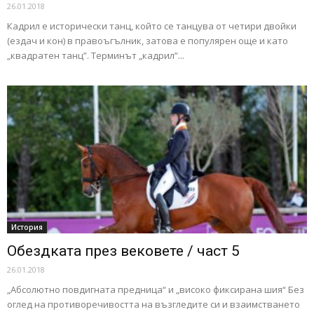
26.01.2018
Кадрил е исторически танц, който се танцува от четири двойки
(ездач и кон) в правоъгълник, затова е популярен още и като
„квадратен танц”. Терминът „кадрил”...
История
Обездката през вековете / част 5
26.01.2018
„Абсолютно повдигната предница“ и „високо фиксирана шия“ Без
оглед на противоречивостта на възгледите си и взаимстването