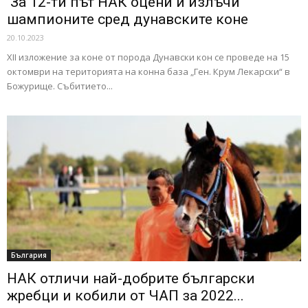
За 12-ти път НАК оцени и излъчи
шампионите сред дунавските коне
20.10.2023
ХII изложение за коне от порода Дунавски кон се проведе на 15
октомври на територията на конна база „Гeн. Крум Лекарски“ в
Божурище. Събитието...
България
НАК отличи най-добрите български
жребци и кобили от ЧАП за 2022...