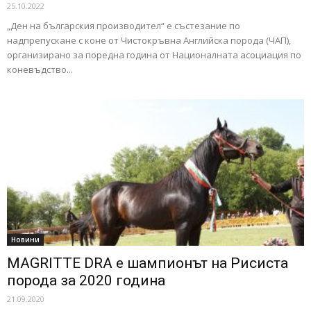
25.10.2022
„Ден на българския производител“ е състезание по
надпрепускане с коне от Чистокръвна Английска порода (ЧАП),
организирано за поредна година от Националната асоциация по
коневъдство...
Новини
MAGRITTE DRA e шампионът на Рисиста
порода за 2020 година
21.09.2020