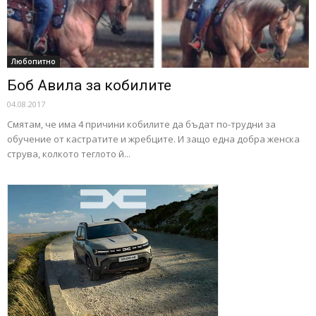
Любопитно
Боб Авила за кобилите
04.08.2017
Смятам, че има 4 причини кобилите да бъдат по-трудни за
обучение от кастратите и жребците. И защо една добра женска
струва, колкото теглото й...