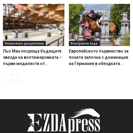
Класически дисциплини
Всестранна езда
Льо Ман посреща бъдещите
Европейското първенство за
звезди на волтижировката –
понита започна с доминация
първи медалисти от...
на Германия в обездката...