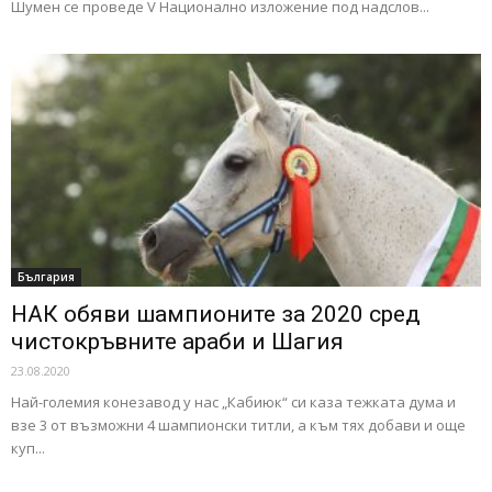
Шумен се проведе V Национално изложение под надслов...
България
НАК обяви шампионите за 2020 сред
чистокръвните араби и Шагия
23.08.2020
Най-големия конезавод у нас „Кабиюк“ си каза тежката дума и
взе 3 от възможни 4 шампионски титли, а към тях добави и още
куп...