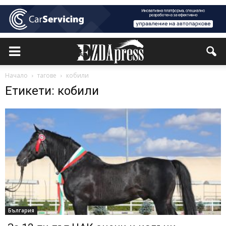
Начало
тагове
кобили
Етикети: кобили
България