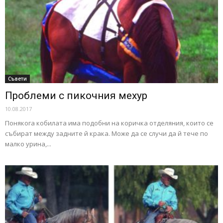
Съвети
Проблеми с пикочния мехур
10.08.2017
Понякога кобилата има подобни на коричка отделяния, които се
събират между задните й крака. Може да се случи да й тече по
малко урина,...