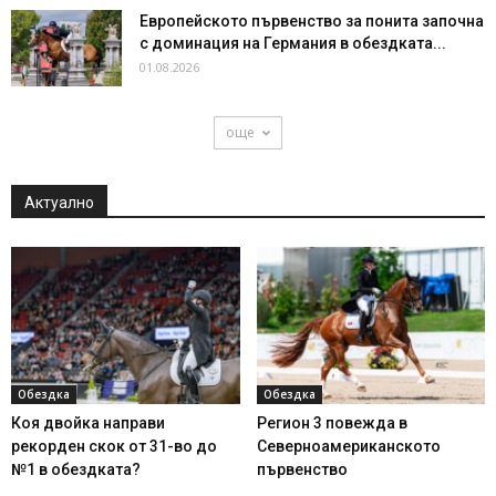
Европейското първенство за понита започна
с доминация на Германия в обездката...
01.08.2026
още
Актуално
Обездка
Обездка
Коя двойка направи
Регион 3 повежда в
рекорден скок от 31-во до
Северноамериканското
№1 в обездката?
първенство