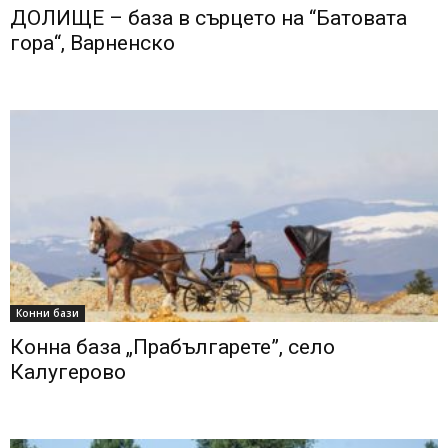
ДОЛИЩЕ – база в сърцето на “Батовата
гора“, Варненско
Конни бази
Конна база „Прабългарете”, село
Калугерово