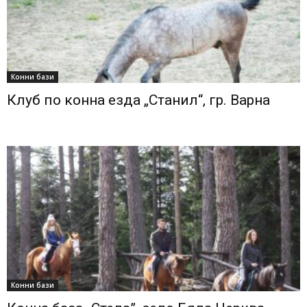
Конни бази
Клуб по конна езда „Станил“, гр. Варна
Конни бази