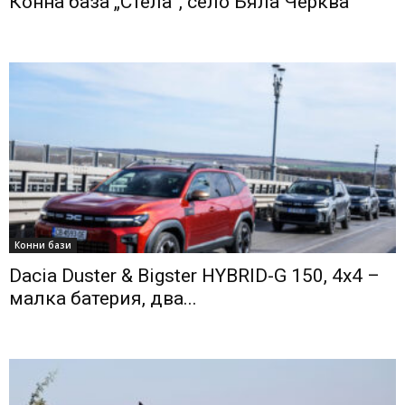
Конна база „Стела”, село Бяла Черква
Конни бази
Dacia Duster & Bigster HYBRID-G 150, 4х4 –
малка батерия, два...