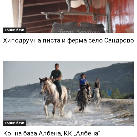
Конни бази
Хиподрумна писта и ферма село Сандрово
Конни бази
Конна база Албена, КК „Албена“