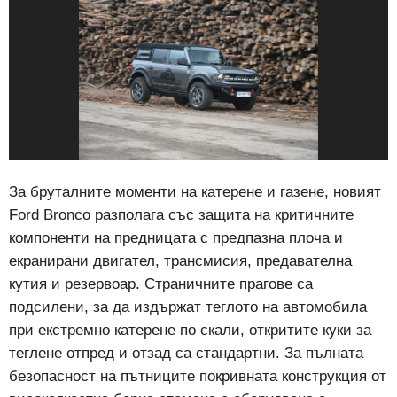
За бруталните моменти на катерене и газене, новият
Ford Bronco разполага със защита на критичните
компоненти на предницата с предпазна плоча и
екранирани двигател, трансмисия, предавателна
кутия и резервоар. Страничните прагове са
подсилени, за да издържат теглото на автомобила
при екстремно катерене по скали, откритите куки за
теглене отпред и отзад са стандартни. За пълната
безопасност на пътниците покривната конструкция от