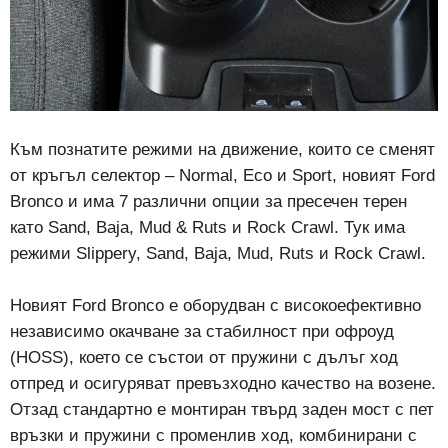
Към познатите режими на движение, които се сменят
от кръгъл селектор – Normal, Eco и Sport, новият Ford
Bronco и има 7 различни опции за пресечен терен
като Sand, Baja, Mud & Ruts и Rock Crawl. Тук има
режими Slippery, Sand, Baja, Mud, Ruts и Rock Crawl.
Новият Ford Bronco е оборудван с високоефективно
независимо окачване за стабилност при офроуд
(HOSS), което се състои от пружини с дълъг ход
отпред и осигуряват превъзходно качество на возене.
Отзад стандартно е монтиран твърд заден мост с пет
връзки и пружини с променлив ход, комбинирани с