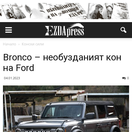
Начало
Конски сили
Bronco – необузданият кон
на Ford
04.01.2023
0