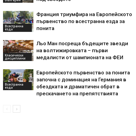
Франция триумфира на Европейското
първенство по всестранна езда за
Всестранна
понита
езда
Льо Ман посреща бъдещите звезди
на волтижировката – първи
Класически
медалисти от шампионата на ФЕИ
дисциплини
Европейското първенство за понита
започна с доминация на Германия в
Всестранна
обездката и драматичен обрат в
езда
прескачането на препятствията