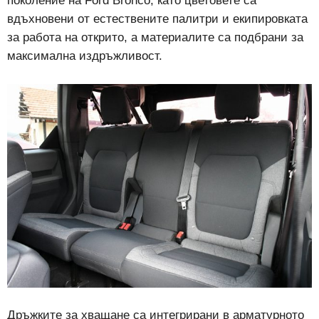
поколение на Ford Bronco, като цветовете са
вдъхновени от естествените палитри и екипировката
за работа на открито, а материалите са подбрани за
максимална издръжливост.
Дръжките за хващане са интегрирани в арматурното