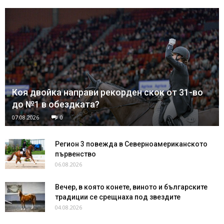
Коя двойка направи рекорден скок от 31-во
до №1 в обездката?
07.08.2026
0
Регион 3 повежда в Северноамериканското
първенство
06.08.2026
Вечер, в която конете, виното и българските
традиции се срещнаха под звездите
04.08.2026