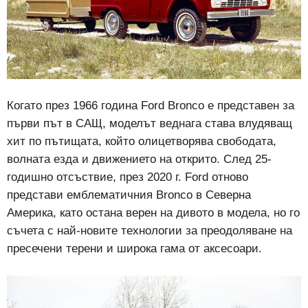
Когато през 1966 година Ford Bronco е представен за
първи път в САЩ, моделът веднага става влудяващ
хит по пътищата, който олицетворява свободата,
волната езда и движението на открито. След 25-
годишно отсъствие, през 2020 г. Ford отново
представи емблематичния Bronco в Северна
Америка, като остана верен на дивото в модела, но го
съчета с най-новите технологии за преодоляване на
пресечени терени и широка гама от аксесоари.