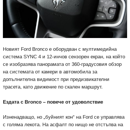
Новият Ford Bronco е оборудван с мултимедийна
система SYNC 4 и 12-инчов сензорен екран, на който
се изобразява панорамата от 360-градусовия обзор
на системата от камери в автомобила за
допълнителна видимост при предизвикателни
трасета, като движение по скален маршрут.
Ездата с Bronco – повече от удоволствие
Изненадващо, но „буйният кон“ на Ford се управлява
с голяма лекота. На асфалт по нищо не отстъпва на