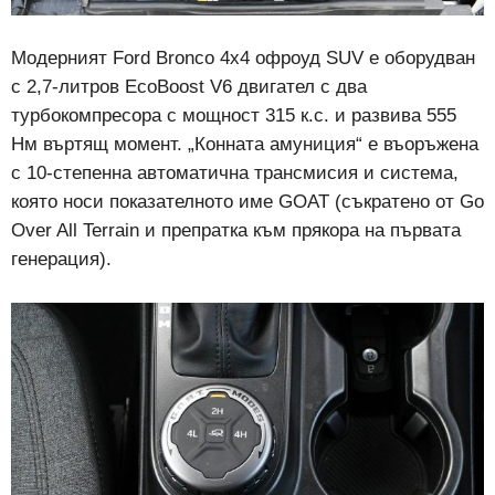
Модерният Ford Bronco 4х4 офроуд SUV е оборудван
с 2,7-литров EcoBoost V6 двигател с два
турбокомпресора с мощност 315 к.с. и развива 555
Нм въртящ момент. „Конната амуниция“ е въоръжена
с 10-степенна автоматична трансмисия и система,
която носи показателното име GOАТ (съкратено от Go
Over All Terrain и препратка към прякора на първата
генерация).