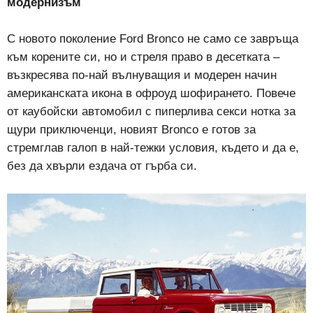
модернизъм
С новото поколение Ford Bronco не само се завръща
към корените си, но и стреля право в десетката –
възкресява по-най вълнуващия и модерен начин
американската икона в офроуд шофирането. Повече
от каубойски автомобил с пиперлива секси нотка за
щури приключенци, новият Bronco е готов за
стремглав галоп в най-тежки условия, където и да е,
без да хвърли ездача от гърба си.