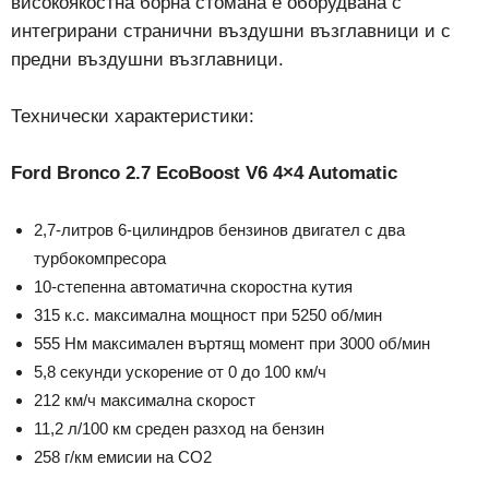
високоякостна борна стомана е оборудвана с
интегрирани странични въздушни възглавници и с
предни въздушни възглавници.
Технически характеристики:
Ford Bronco 2.7 EcoBoost V6 4×4 Automatic
2,7-литров 6-цилиндров бензинов двигател с два
турбокомпресора
10-степенна автоматична скоростна кутия
315 к.с. максимална мощност при 5250 об/мин
555 Нм максимален въртящ момент при 3000 об/мин
5,8 секунди ускорение от 0 до 100 км/ч
212 км/ч максимална скорост
11,2 л/100 км среден разход на бензин
258 г/км емисии на СО2