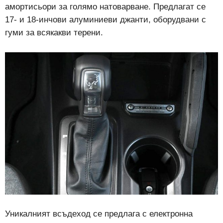
амортисьори за голямо натоварване. Предлагат се
17- и 18-инчови алуминиеви джанти, оборудвани с
гуми за всякакви терени.
Уникалният всъдеход се предлага с електронна