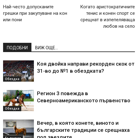
Най-често допусканите
Когато аристократичните
грешки при закупуване на кон
тенис и конен спорт се
или пони
срещнат в изпепеляваща
любов на село
ПОДОБНИ
ВИЖ ОЩЕ...
Коя двойка направи рекорден скок от
31-во до №1 в обездката?
Обездка
Регион 3 повежда в
Северноамериканското първенство
Обездка
Вечер, в която конете, виното и
българските традиции се срещнаха
под звездите
България