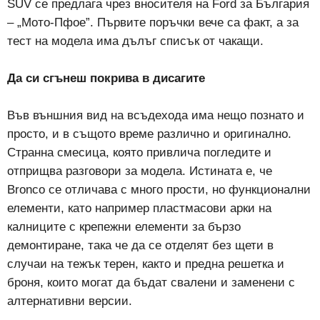
SUV се предлага чрез вносителя на Ford за България
– „Мото-Пфое”. Първите поръчки вече са факт, а за
тест на модела има дълъг списък от чакащи.
Да си сгънеш покрива в дисагите
Във външния вид на всъдехода има нещо познато и
просто, и в същото време различно и оригинално.
Странна смесица, която привлича погледите и
отприщва разговори за модела. Истината е, че
Bronco се отличава с много прости, но функционални
елементи, като например пластмасови арки на
калниците с крепежни елементи за бързо
демонтиране, така че да се отделят без щети в
случаи на тежък терен, както и предна решетка и
броня, които могат да бъдат свалени и заменени с
алтернативни версии.