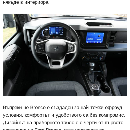
някъде в интериора.
Въпреки че Bronco е създаден за най-тежки офроуд
условия, комфортът и удобството са без компромис.
Дизайнът на приборното табло е с черти от първото