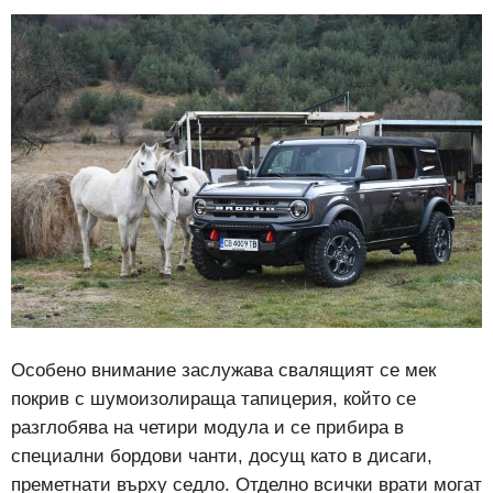
Особено внимание заслужава свалящият се мек
покрив с шумоизолираща тапицерия, който се
разглобява на четири модула и се прибира в
специални бордови чанти, досущ като в дисаги,
преметнати върху седло. Отделно всички врати могат