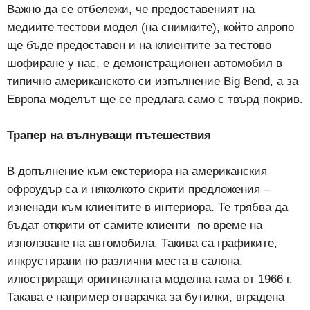
Важно да се отбележи, че предоставеният на
медиите тестови модел (на снимките), който апропо
ще бъде предоставен и на клиентите за тестово
шофиране у нас, е демонстрационен автомобил в
типично американското си изпълнение Big Bend, а за
Европа моделът ще се предлага само с твърд покрив.
Трапер на вълнуващи пътешествия
В допълнение към екстериора на американския
офроудър са и няколкото скрити предложения –
изненади към клиентите в интериора. Те трябва да
бъдат открити от самите клиенти по време на
използване на автомобила. Такива са графиките,
инкрустирани по различни места в салона,
илюстриращи оригиналната моделна гама от 1966 г.
Такава е например отварачка за бутилки, вградена