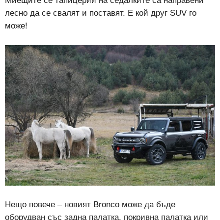
Миещите се тапицерии на седалките са направени
лесно да се свалят и поставят. Е кой друг SUV го
може!
Нещо повече – новият Bronco може да бъде
оборудван със задна палатка, покривна палатка или