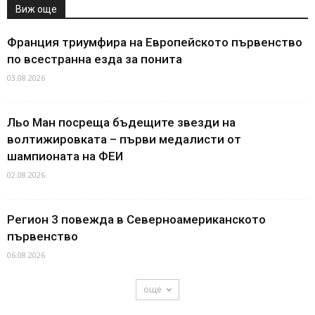
Виж още
Франция триумфира на Европейското първенство
по всестранна езда за понита
03.08.2026
Льо Ман посреща бъдещите звезди на
волтижировката – първи медалисти от
шампионата на ФЕИ
02.08.2026
Регион 3 повежда в Северноамериканското
първенство
06.08.2026
още