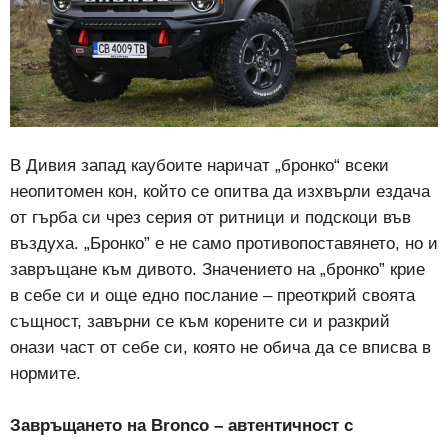
В Дивия запад каубоите наричат „бронко“ всеки
неопитомен кон, който се опитва да изхвърли ездача
от гърба си чрез серия от ритници и подскоци във
въздуха. „Бронко” е не само противопоставянето, но и
завръщане към дивото. Значението на „бронко” крие
в себе си и още едно послание – преоткрий своята
същност, завърни се към корените си и разкрий
онази част от себе си, която не обича да се вписва в
нормите.
Завръщането на Bronco – автентичност с