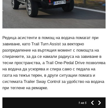
Редица асистенти в помощ на водача помагат при
завиване, като Тrail Turn Assist за векторно
разпределение на въртящия момент с помощта на
спирачките, за да се намали радиуса на завиване в
тесни пространства, а Trail One-Pedal Drive позволява
на водача да ускорява и спира само с педала на
газта на тежък терен, в други ситуации помага и
системата Trailer Sway Control за удобство на водача
при теглене на ремарке.
1
на 5