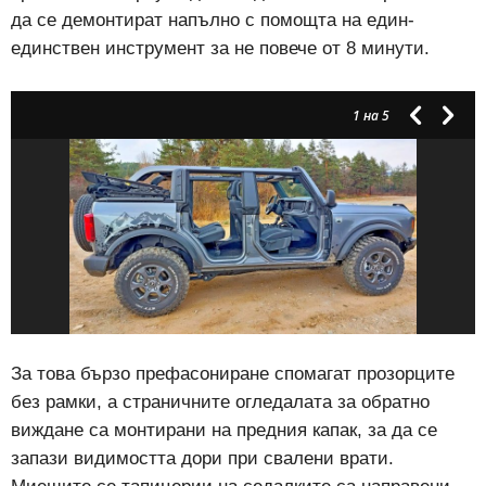
да се демонтират напълно с помощта на един-
единствен инструмент за не повече от 8 минути.
1
на 5
За това бързо префасониране спомагат прозорците
без рамки, а страничните огледалата за обратно
виждане са монтирани на предния капак, за да се
запази видимостта дори при свалени врати.