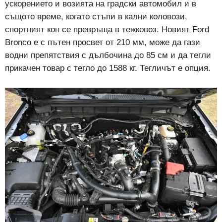
ускорението и возията на градски автомобил и в
същото време, когато стъпи в кални коловози,
спортният кон се превръща в тежковоз. Новият Ford
Bronco e с пътен просвет от 210 мм, може да гази
водни препятствия с дълбочина до 85 см и да тегли
прикачен товар с тегло до 1588 кг. Тегличът е опция.