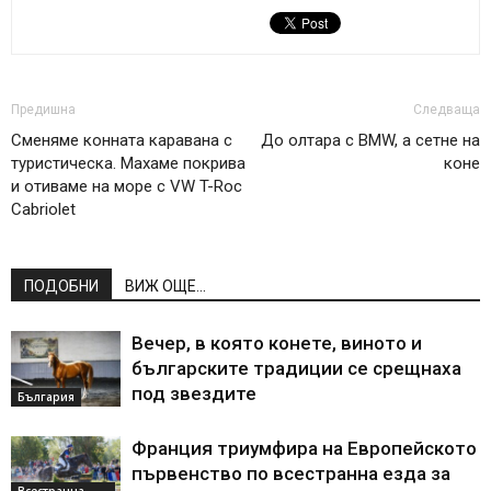
Предишна
Следваща
Сменяме конната каравана с
До олтара с BMW, а сетне на
туристическа. Махаме покрива
коне
и отиваме на море с VW T-Roc
Cabriolet
ПОДОБНИ
ВИЖ ОЩЕ...
Вечер, в която конете, виното и
българските традиции се срещнаха
под звездите
България
Франция триумфира на Европейското
първенство по всестранна езда за
Всестранна