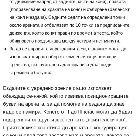
от движение напред от задните части на коня), правота
(подравняване на краката на коня) и събиране (балансът
на коня и ездача). Съдиите седят на определени точки
около арената и отбелязват по 10 точки за предписаните
движения, които конят прави по време на теста, който
обикновено продължава между четири и пет минути.
За да се справят с уврежданията си, ездачите могат да
използват широк набор от компенсиращи помощни
средства, включително адаптирани седла, юзди,
стремена и ботуши.
Ездачите с увредено зрение също използват
обаждащ се-някой, който извиква позициониращите
букви на арената, за да помогне на ездача да знае
къде се намира. Конете от I до III клас могат да бъдат
подкрепяни от друг, известен като „приятелски кон“.
Приятелският кон отива до арената с конкуриращия
се кон и след това застава извън арената, докато се