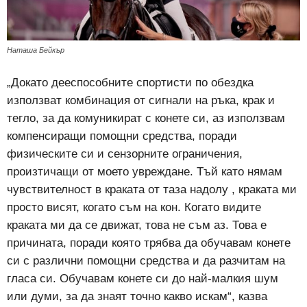
Наташа Бейкър
„Докато дееспособните спортисти по обездка
използват комбинация от сигнали на ръка, крак и
тегло, за да комуникират с конете си, аз използвам
компенсиращи помощни средства, поради
физическите си и сензорните ограничения,
произтичащи от моето увреждане. Тъй като нямам
чувствителност в краката от таза надолу , краката ми
просто висят, когато съм на кон. Когато видите
краката ми да се движат, това не съм аз. Това е
причината, поради която трябва да обучавам конете
си с различни помощни средства и да разчитам на
гласа си. Обучавам конете си до най-малкия шум
или думи, за да знаят точно какво искам“, казва