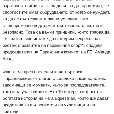
параконните игри са създадени, за да гарантират, че
спортистите имат оборудването, от което се нуждаят,
за да се състезават в равни условия, като
същевременно поддържат състезанието честно и
безопасно. Това са важни принципи, които трябва да
се спазват, ако искаме да осигурим непрекъснат
растеж и развитие на параконния спорт“, споделя
председателят на Параконния комитет на FEI Аманда
Бонд.
Факт е, че през последните четвърт век
Параолимпийските игри създадоха някои наистина
запомнящи се моменти, както за последователите,
така и за участниците. Ето 10 интересни факта за
богатата история на Para Equestrian, които ще дадат
представа за вълнението и на участници и на
зрители.