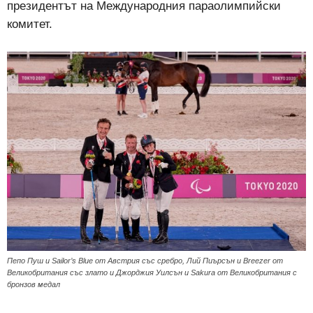
президентът на Международния параолимпийски
комитет.
Пепо Пуш и Sailor’s Blue от Австрия със сребро, Лий Пиърсън и Breezer от
Великобритания със злато и Джорджия Уилсън и Sakura от Великобритания с
бронзов медал