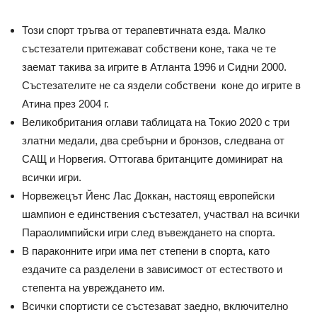
Този спорт тръгва от терапевтичната езда. Малко
състезатели притежават собствени коне, така че те
заемат такива за игрите в Атланта 1996 и Сидни 2000.
Състезателите не са яздели собствени коне до игрите в
Атина през 2004 г.
Великобритания оглави таблицата на Токио 2020 с три
златни медали, два сребърни и бронзов, следвана от
САЩ и Норвегия. Оттогава британците доминират на
всички игри.
Норвежецът Йенс Лас Доккан, настоящ европейски
шампион е единствения състезател, участвал на всички
Параолимпийски игри след въвеждането на спорта.
В параконните игри има пет степени в спорта, като
ездачите са разделени в зависимост от естеството и
степента на увреждането им.
Всички спортисти се състезават заедно, включително