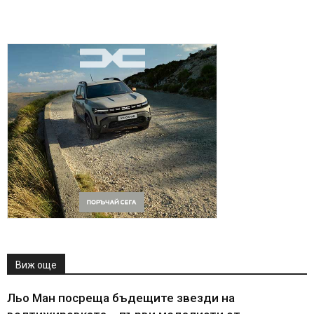
Виж още
Льо Ман посреща бъдещите звезди на