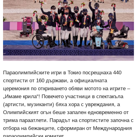
Параолимпийските игри в Токио посрещнаха 440
спортисти от 160 държави, а официалната
церемония по откриването обяви мотото на игрите –
„Имаме крила“! Повечето участници в спектакъла
(артисти, музиканти) бяха хора с увреждания, а
Олимпийският огън беше запален едновременно от
трима параатлети. Парадът на спортистите започна с
отбора на бежанците, сформиран от Международния
параолимпийски комитет.