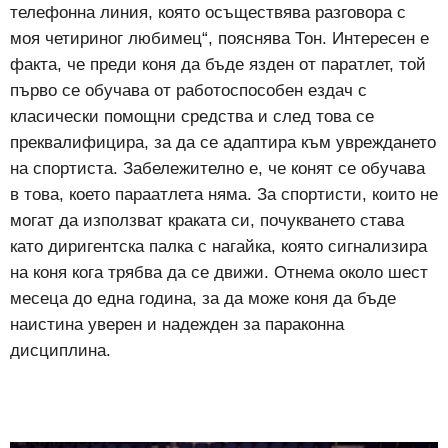
телефонна линия, която осъществява разговора с
моя четириног любимец“, пояснява Тон. Интересен е
факта, че преди коня да бъде язден от паратлет, той
първо се обучава от работоспособен ездач с
класически помощни средства и след това се
преквалифицира, за да се адаптира към увреждането
на спортиста. Забележително е, че конят се обучава
в това, което параатлета няма. За спортисти, които не
могат да използват краката си, почукването става
като диригентска палка с нагайка, която сигнализира
на коня кога трябва да се движи. Отнема около шест
месеца до една година, за да може коня да бъде
наистина уверен и надежден за параконна
дисциплина.