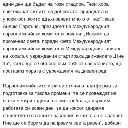
един ден ще бъдат на този стадион. Тези хора
притежават силите на добротата, природата и
упоритост, които вдъхновяват много от нас“, каза
Андрю Парсънс, президент на Международния
параолимпийски комитет и поясни: „Искаме да
променим света, поради което Международният
параолимпийски комитет и Международният алианс
на хората с увреждания стартираха движението „Ние
15″, което ще се обърне към 15% от населението, ще
поставим хората с увреждания на дневен ред.
Параолимпийските игри са отлична платформа за
подготовка за такива промени, те се провеждат на
всеки четири години, но ние трябва да вършим
работата си всеки ден, за да консолидираме
обществото в нашите различия и сила, а не слабост.
Ние ще се борим да направим света равен“, добави