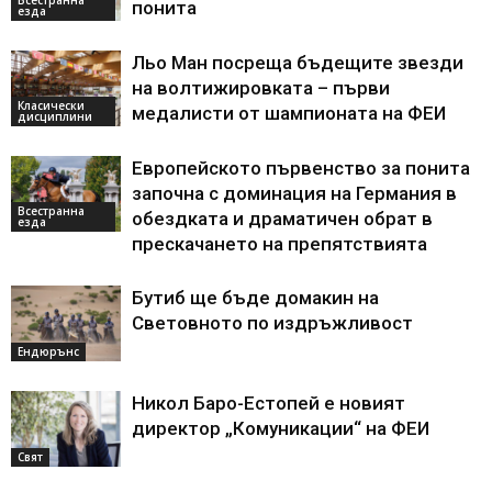
понита
езда
Льо Ман посреща бъдещите звезди
на волтижировката – първи
Класически
медалисти от шампионата на ФЕИ
дисциплини
Европейското първенство за понита
започна с доминация на Германия в
Всестранна
обездката и драматичен обрат в
езда
прескачането на препятствията
Бутиб ще бъде домакин на
Световното по издръжливост
Ендюрънс
Никол Баро-Естопей е новият
директор „Комуникации“ на ФЕИ
Свят