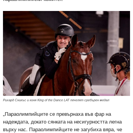
Рихард Сникъс и коня King of the Dance LAT печелят сребърен медал
„Параолимпийците се превърнаха във фар на
надеждата, докато сянката на несигурността легна
върху нас. Параолимпийците не загубиха вяра, че