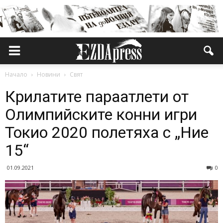
Начало
Новини
Свят
Крилатите параатлети от
Олимпийските конни игри
Токио 2020 полетяха с „Ние
15“
01.09.2021
0