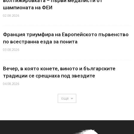
волтижировката – първи медалисти от
шампионата на ФЕИ
02.08.2026
Франция триумфира на Европейското първенство
по всестранна езда за понита
03.08.2026
Вечер, в която конете, виното и българските
традиции се срещнаха под звездите
04.08.2026
още