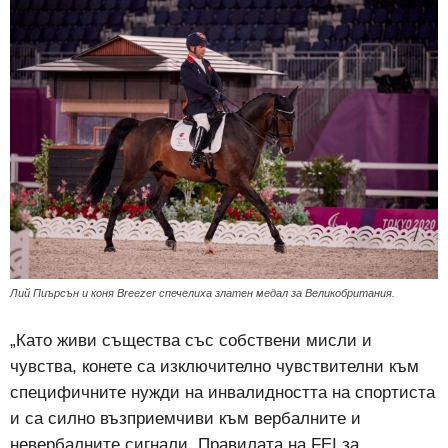
Лий Пиърсън и коня Breezer спечелиха златен медал за Великобритания.
„Като живи същества със собствени мисли и
чувства, конете са изключително чувствителни към
специфичните нужди на инвалидността на спортиста
и са силно възприемчиви към вербалните и
невербалните сигнали. Правилата на FEI за