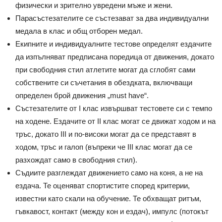
физически и зрително увредени мъже и жени.
Парасъстезателите се състезават за два индивидуални
медала в клас и общ отборен медал.
Екипните и индивидуалните тестове определят ездачите
да изпълняват предписана поредица от движения, докато
при свободния стил атлетите могат да сглобят сами
собствените си съчетания в обездката, включващи
определен брой движения „must have“.
Състезателите от I клас извършват тестовете си с темпо
на ходене. Ездачите от II клас могат се движат ходом и на
тръс, докато III и по-високи могат да се представят в
ходом, тръс и галоп (въпреки че III клас могат да се
разхождат само в свободния стил).
Съдиите разглеждат движението само на коня, а не на
ездача. Те оценяват спортистите според критерии,
известни като скали на обучение. Те обхващат ритъм,
гъвкавост, контакт (между кон и ездач), импулс (потокът