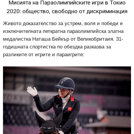
Мисията на Параолимпийските игри в Токио
2020: общество, свободно от дискриминация
Живото доказателство за устрем, воля и победи е
изключителната петкратна параолимпийска златна
медалистка Наташа Бейкър от Великобритаия. 31-
годишната спортистка по обездка разказва за
разликите от игрите и параигрите: