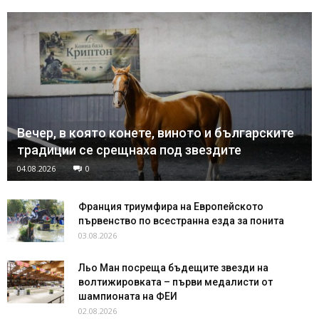
Вечер, в която конете, виното и българските
традиции се срещнаха под звездите
04.08.2026
0
Франция триумфира на Европейското
първенство по всестранна езда за понита
03.08.2026
Льо Ман посреща бъдещите звезди на
волтижировката – първи медалисти от
шампионата на ФЕИ
02.08.2026