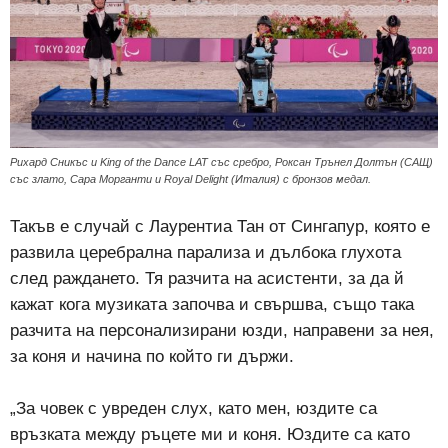
Рихард Сникъс и King of the Dance LAT със сребро, Роксан Трънел Долтън (САЩ)
със злато, Сара Морганти и Royal Delight (Италия) с бронзов медал.
Такъв е случай с Лаурентиа Тан от Сингапур, която е
развила церебрална парализа и дълбока глухота
след раждането. Тя разчита на асистенти, за да й
кажат кога музиката започва и свършва, също така
разчита на персонализирани юзди, направени за нея,
за коня и начина по който ги държи.
„За човек с увреден слух, като мен, юздите са
връзката между ръцете ми и коня. Юздите са като