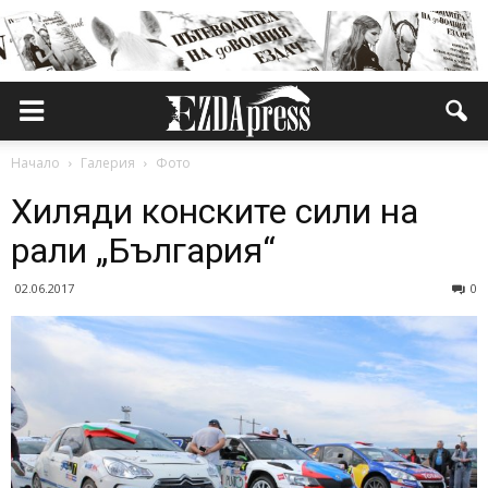
Начало
Галерия
Фото
Хиляди конските сили на
рали „България“
02.06.2017
0