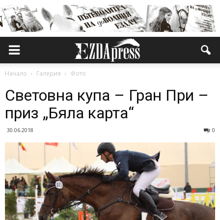
Начало
Галерия
Фото
Световна купа – Гран При –
приз „Бяла карта“
30.06.2018
0