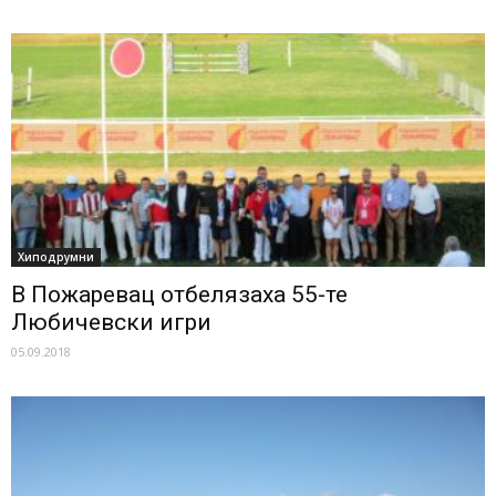
Хиподрумни
В Пожаревац отбелязаха 55-те
Любичевски игри
05.09.2018