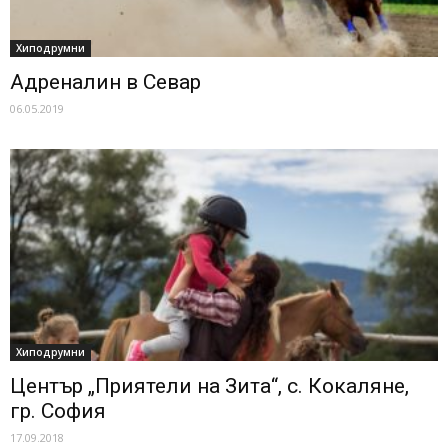
Хиподрумни
Адреналин в Севар
06.05.2019
Хиподрумни
Център „Приятели на Зита“, с. Кокаляне,
гр. София
17.09.2018