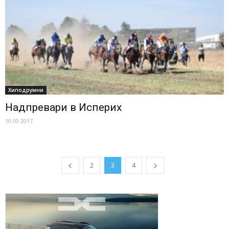
Хиподрумни
Надпревари в Исперих
10.09.2017
2
3
4