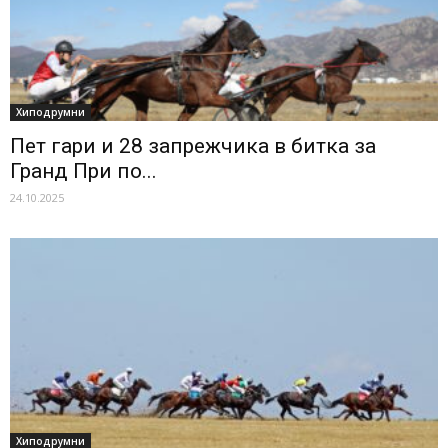
Хиподрумни
Пет гари и 28 запрежчика в битка за
Гранд При по...
24.10.2025
Хиподрумни