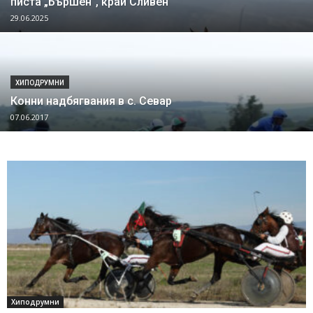
писта „Бършен“, край Сливен
29.06.2025
ХИПОДРУМНИ
Конни надбягвания в с. Севар
07.06.2017
Хиподрумни