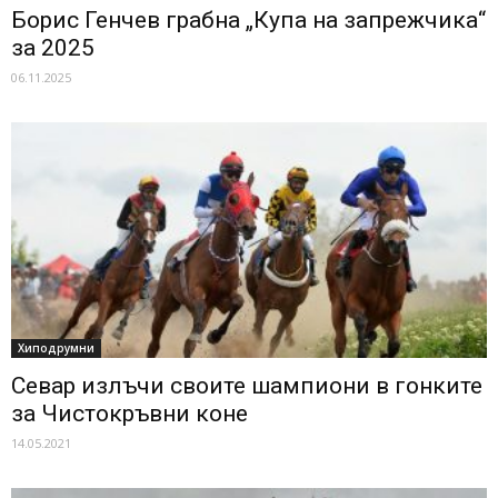
Борис Генчев грабна „Купа на запрежчика“
за 2025
06.11.2025
Хиподрумни
Севар излъчи своите шампиони в гонките
за Чистокръвни коне
14.05.2021