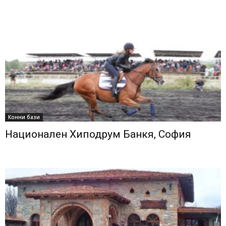
Конни бази
Национален Хиподрум Банкя, София