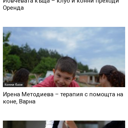
Йовчевата къща – клуб и конни преходи
Оренда
Конни бази
Ирена Методиева – терапия с помощта на
коне, Варна