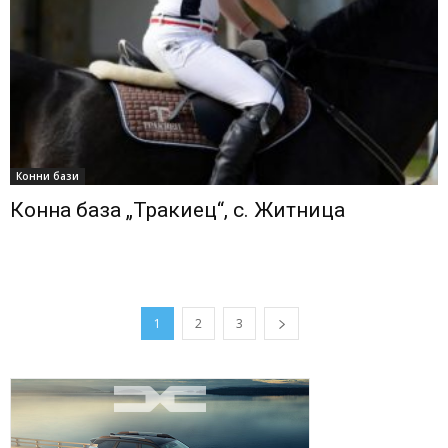
Конни бази
Конна база „Тракиец“, с. Житница
1
2
3