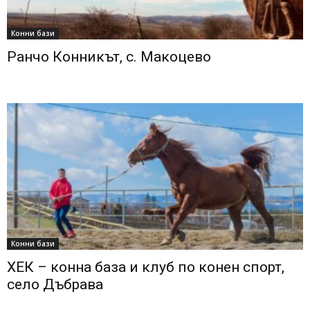
Конни бази
Ранчо Конникът, с. Макоцево
Конни бази
ХЕК – конна база и клуб по конен спорт,
село Дъбрава