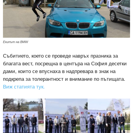
Екипът на BMW
Събитието, което се проведе навръх празника за
благата вест, посрещна в центъра на София десетки
дами, които се впуснаха в надпревара в знак на
подкрепа за толерантност и внимание по пътищата.
Виж статията тук.