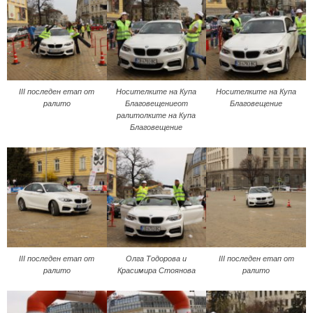
III последен етап от
Носителките на Купа
Носителките на Купа
ралито
Благовещениеот
Благовещение
ралитолките на Купа
Благовещение
III последен етап от
Олга Тодорова и
III последен етап от
ралито
Красимира Стоянова
ралито