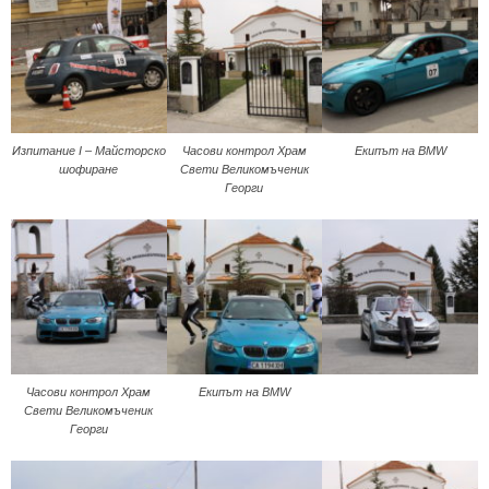
Изпитание I – Майсторско
Часови контрол Храм
Екипът на BMW
шофиране
Свети Великомъченик
Георги
Часови контрол Храм
Екипът на BMW
Свети Великомъченик
Георги