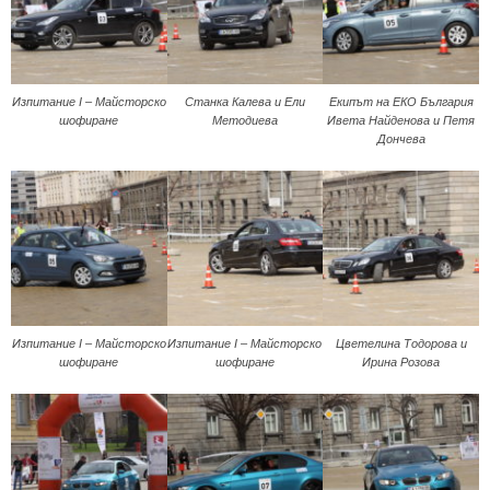
Изпитание I – Майсторско
Станка Калева и Ели
Екипът на ЕКО България
шофиране
Методиева
Ивета Найденова и Петя
Дончева
Изпитание I – Майсторско
Изпитание I – Майсторско
Цветелина Тодорова и
шофиране
шофиране
Ирина Розова