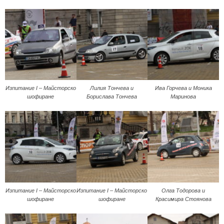
Изпитание I – Майсторско
Лилия Тончева и
Ива Горчева и Моника
шофиране
Борислава Тончева
Маринова
Изпитание I – Майсторско
Изпитание I – Майсторско
Олга Тодорова и
шофиране
шофиране
Красимира Стоянова