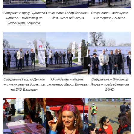
Откриване проф. Даниела
Откриване Тодор Чобанов
Откриване – водещата
Дашева – министър на
– зам. кмет на София
Екатерина Дончева
младежта и спорта
Откриване Георги Деянов
Откриване – главен
Откриване – Владимир
– изпълнителен директор
инспектор Мария Ботева
Илиев – председател на
на ЕКО България
БФАС