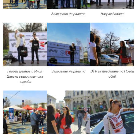
Закриване на ралито
Награждаване
Георги Деянов и Илия
Закриване на ралито
BTV за предаването Преди
Царски също получиха
обед
награди