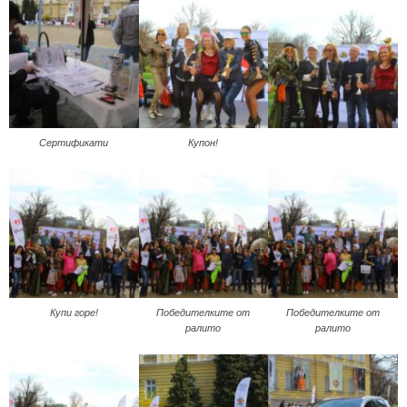
Сертификати
Купон!
Купи горе!
Победителките от
Победителките от
ралито
ралито