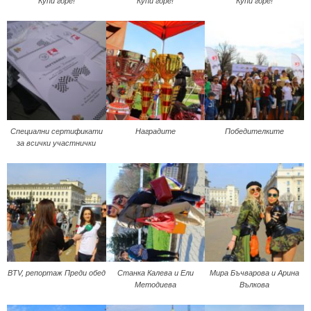
Купи горе!
Купи горе!
Купи горе!
Специални сертификати
Наградите
Победителките
за всички участнички
BTV, репортаж Преди обед
Станка Калева и Ели
Мира Бъчварова и Арина
Методиева
Вълкова