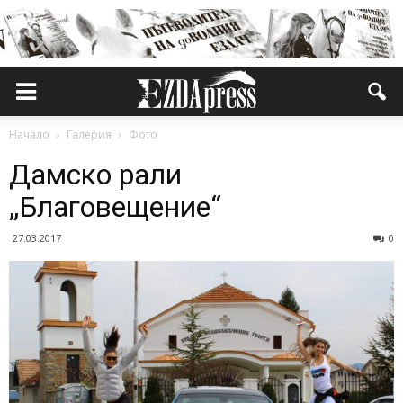
Начало
Галерия
Фото
Дамско рали
„Благовещение“
27.03.2017
0