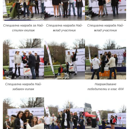
Специална награда за Най-
Специална награда Най-
Специална награда Най-
стилен екипаж
млад участник
млад участник
Специална награда Най-
Награждаване
забавен еипаж
победителки в клас 4X4