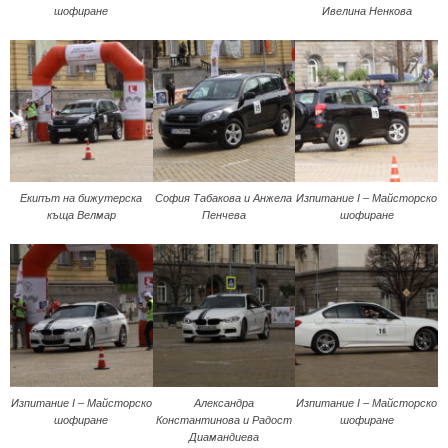
шофиране
Ивелина Ненкова
Екипът на бижутерска
София Табакова и Анжела
Изпитание I – Майсторско
къща Велмар
Пенчева
шофиране
Изпитание I – Майсторско
Александра
Изпитание I – Майсторско
шофиране
Константинова и Радост
шофиране
Диамандиева