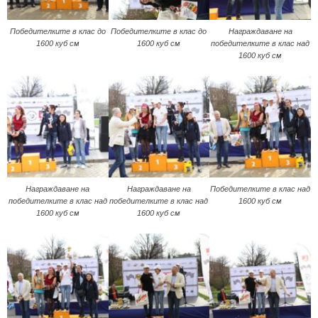
Победителките в клас до
Победителките в клас до
Награждаване на
1600 куб см
1600 куб см
победителките в клас над
1600 куб см
Награждаване на
Награждаване на
Победителките в клас над
победителките в клас над
победителките в клас над
1600 куб см
1600 куб см
1600 куб см