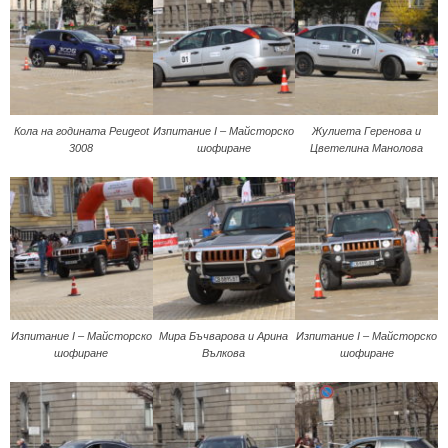
Кола на годината Peugeot
Изпитание I – Майсторско
Жулиета Геренова и
3008
шофиране
Цветелина Манолова
Изпитание I – Майсторско
Мира Бъчварова и Арина
Изпитание I – Майсторско
шофиране
Вълкова
шофиране