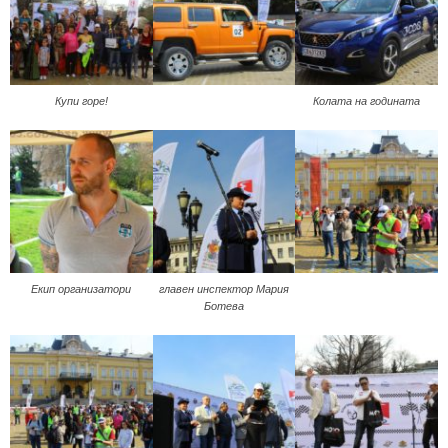
Купи горе!
Колата на годината
Екип организатори
главен инспектор Мария
Ботева