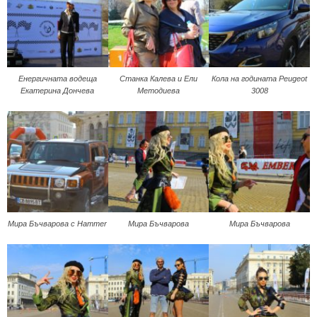
Енергичната водеща
Станка Калева и Ели
Кола на годината Peugeot
Екатерина Дончева
Методиева
3008
Мира Бъчварова с Hammer
Мира Бъчварова
Мира Бъчварова