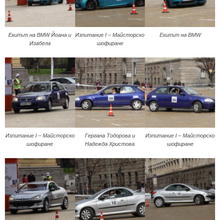
Екипът на BMW Йоана и
Изпитание I – Майсторско
Екипът на BMW
Изабела
шофиране
Изпитание I – Майсторско
Гергана Тодорова и
Изпитание I – Майсторско
шофиране
Надежда Христова
шофиране