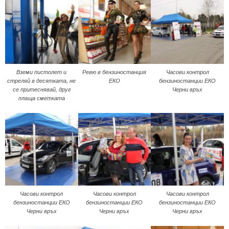
Вземи пистолет и
Ревю в бензиностанция
Часови контрол
стреляй в десятката, не
ЕКО
бензиностанции ЕКО
се притеснявай, друг
Черни връх
плаща сметката
Часови контрол
Часови контрол
Часови контрол
бензиностанции ЕКО
бензиностанции ЕКО
бензиностанции ЕКО
Черни връх
Черни връх
Черни връх