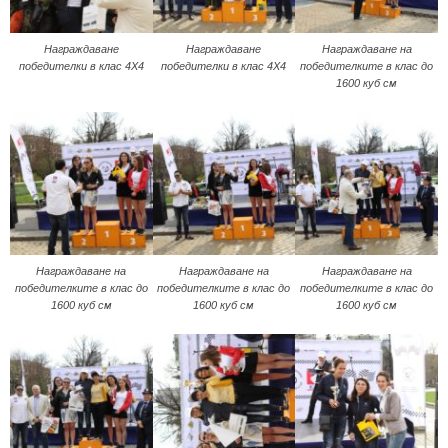
Награждаване
Награждаване
Награждаване на
победителки в клас 4X4
победителки в клас 4X4
победителките в клас до
1600 куб см
Награждаване на
Награждаване на
Награждаване на
победителките в клас до
победителките в клас до
победителките в клас до
1600 куб см
1600 куб см
1600 куб см