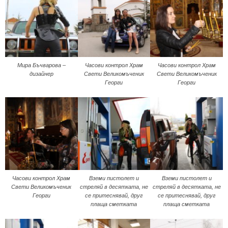
Мира Бъчварова –
Часови контрол Храм
Часови контрол Храм
дизайнер
Свети Великомъченик
Свети Великомъченик
Георги
Георги
Часови контрол Храм
Вземи пистолет и
Вземи пистолет и
Свети Великомъченик
стреляй в десятката, не
стреляй в десятката, не
Георги
се притеснявай, друг
се притеснявай, друг
плаща сметката
плаща сметката