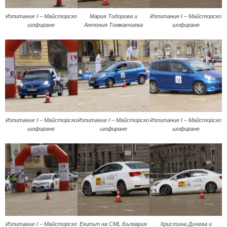
Изпитание I – Майсторско
Мария Тодорова и
Изпитание I – Майсторско
шофиране
Антония Токмакчиева
шофиране
Изпитание I – Майсторско
Изпитание I – Майсторско
Изпитание I – Майсторско
шофиране
шофиране
шофиране
Изпитание I – Майсторско
Екипът на CML България
Христина Дичева и