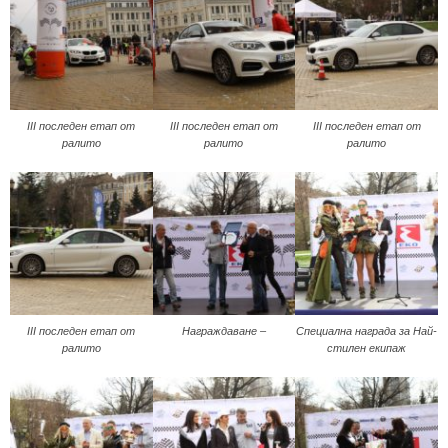
III последен етап от
III последен етап от
III последен етап от
ралито
ралито
ралито
III последен етап от
Награждаване –
Специална награда за Най-
ралито
стилен екипаж