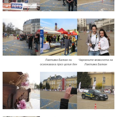
Лактима Балкан ни
Чаровните момичета на
освежаваха през целия ден
Лактима Балкан