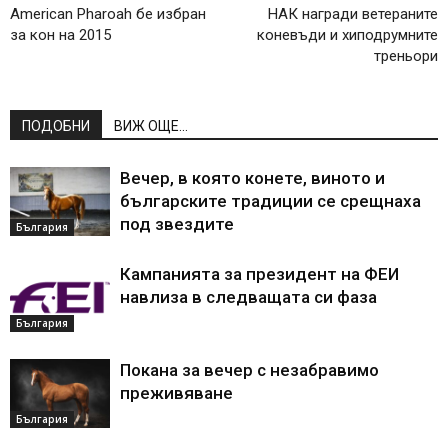
American Pharoah бе избран
НАК награди ветераните
за кон на 2015
коневъди и хиподрумните
треньори
ПОДОБНИ
ВИЖ ОЩЕ...
Вечер, в която конете, виното и
българските традиции се срещнаха
под звездите
България
Кампанията за президент на ФЕИ
навлиза в следващата си фаза
България
Покана за вечер с незабравимо
преживяване
България