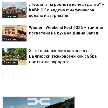
„Перлата на родното коневъдство“ –
КАБИЮК е водена към финансов
колапс и затриване
България
Western Weekend Fest 2026 – три дни
посветени на духа на Дивия Запад!
България
X-тото изложение за коне от
Български тежковозен кон събра
цветът на породата
България