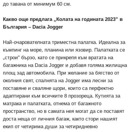
до тавана от минимум 60 см.
Какво още предлага „Колата на годината 2023” в
България – Dacia Jogger
Най-очарователната триместна палатка. Идеална за
къмпинг на море, планина или язовир. Палатката се
„строи” бързо, като се прикрепя към вратата на
багажника на Dacia Jogger и добавя голяма жилищна
площ зад автомобила. При желание за бягство от
околния свят, спалнята на Jogger има лесни за
поставяне и сваляне щори, които са перфектно
адаптирани към всичките 8 прозореца. Кутията за
матрака и палатката, отнема от багажното
пространство, но в самата нея могат да се поставят
доста неща от личния багаж, както стори нашият
екип от четирима души за четиридневно