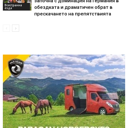
започна с доминация на Германия в
Всестранна
обездката и драматичен обрат в
езда
прескачането на препятствията