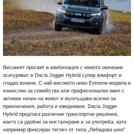
Високият просвет в комбинация с мекото окачване
осигуряват в Dacia Jogger Hybrid супер комфорт и
гладко возене. С най-високото ниво Extreme модела е
измислен за семейство или професионален екип с
активен начин на живот и въплъщава всичко за
приключения, работа и ежедневие. Dacia Jogger
Hybrid предлага различни транспортни решения,
които са удобни за инсталиране и за употреба, като
например фиксиран теглич от типа „Лебедова шия”