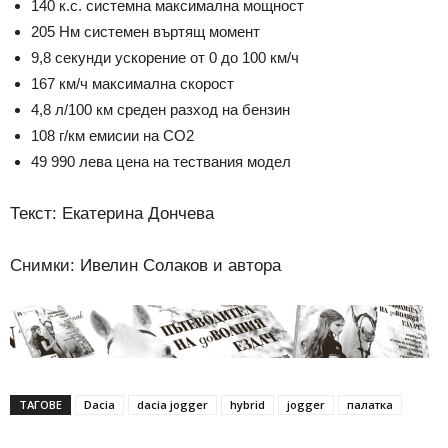
140 к.с. системна максимална мощност
205 Нм системен въртящ момент
9,8 секунди ускорение от 0 до 100 км/ч
167 км/ч максимална скорост
4,8 л/100 км среден разход на бензин
108 г/км емисии на СО2
49 990 лева цена на тествания модел
Текст: Екатерина Дончева
Снимки: Ивелин Солаков и автора
ТАГОВЕ
Dacia
dacia jogger
hybrid
jogger
палатка