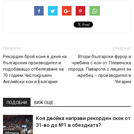
Предишна
Следваща
Рекорден брой коне в деня на
Втори български фурор в
българския производител и
чужбина с кон от Плевенска
подобаващо отбелязване на
порода. Павароти с лиценз за
70 години Чистокръвен
жребец – производител в
Английски кон в България
Унгария
ПОДОБНИ
ВИЖ ОЩЕ...
Коя двойка направи рекорден скок от
31-во до №1 в обездката?
Обездка