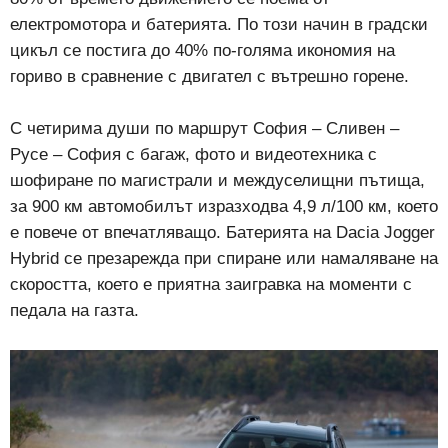
електромотора и батерията. По този начин в градски
цикъл се постига до 40% по-голяма икономия на
гориво в сравнение с двигател с вътрешно горене.
С четирима души по маршрут София – Сливен –
Русе – София с багаж, фото и видеотехника с
шофиране по магистрали и междуселищни пътища,
за 900 км автомобилът изразходва 4,9 л/100 км, което
е повече от впечатляващо. Батерията на Dacia Jogger
Hybrid се презарежда при спиране или намаляване на
скоростта, което е приятна заигравка на моменти с
педала на газта.