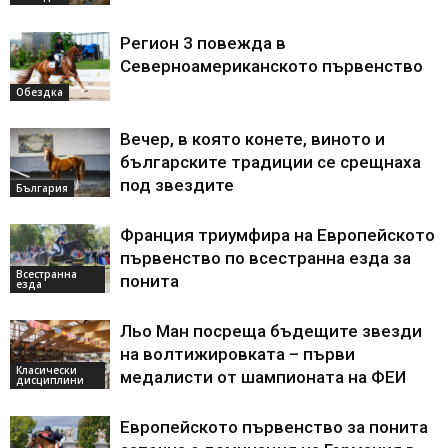
Регион 3 повежда в
Северноамериканското първенство
Обездка
Вечер, в която конете, виното и
българските традиции се срещнаха
под звездите
България
Франция триумфира на Европейското
първенство по всестранна езда за
Всестранна
понита
езда
Льо Ман посреща бъдещите звезди
на волтижировката – първи
Класически
медалисти от шампионата на ФЕИ
дисциплини
Европейското първенство за понита