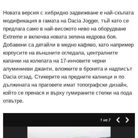
Новата версия с хибридно задвижване е най-скъпата
модификация в гамата на Dacia Jogger, тъй като се
предлага само в най-високото ниво на оборудване
Extreme и включва новата зелена кедрова боя.
Добавени са детайли в медно кафяво, като например
корпусите на външните огледала, централните
капачки на колелата на 17-инчовите черни
алуминиеви джанти, вложките в бронята и надписът
Dacia отзад. Стикерите на предните калници и по
дължината на праговете имат топографски дизайн,
който се пренася и върху гумираните стелки на пода
отвътре.
1
на 7