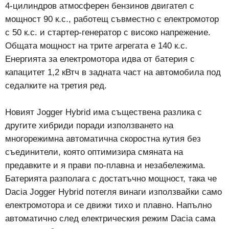
4-цилиндров атмосферен бензинов двигател с
мощност 90 к.с., работещ съвместно с електромотор
с 50 к.с. и стартер-генератор с високо напрежение.
Общата мощност на трите агрегата е 140 к.с.
Енергията за електромотора идва от батерия с
капацитет 1,2 кВтч в задната част на автомобила под
седалките на третия ред.
Новият Jogger Hybrid има съществена разлика с
другите хибриди поради използването на
многорежимна автоматична скоростна кутия без
съединители, която оптимизира смяната на
предавките и я прави по-плавна и незабележима.
Батерията разполага с достатъчно мощност, така че
Dacia Jogger Hybrid потегля винаги използвайки само
електромотора и се движи тихо и плавно. Напълно
автоматично след електрическия режим Dacia сама