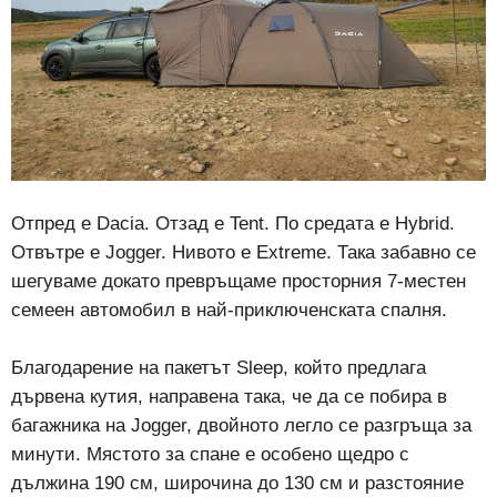
Отпред е Dacia. Отзад е Tent. По средата е Hybrid.
Отвътре е Jogger. Нивото е Extreme. Така забавно се
шегуваме докато превръщаме просторния 7-местен
семеен автомобил в най-приключенската спалня.
Благодарение на пакетът Sleep, който предлага
дървена кутия, направена така, че да се побира в
багажника на Jogger, двойното легло се разгръща за
минути. Мястото за спане е особено щедро с
дължина 190 см, широчина до 130 см и разстояние