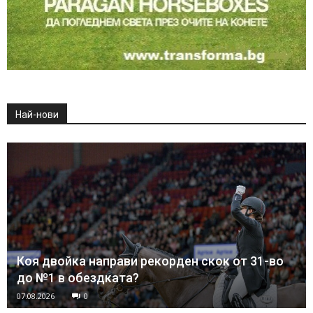
Най-нови
Коя двойка направи рекорден скок от 31-во
до №1 в обездката?
07.08.2026
0