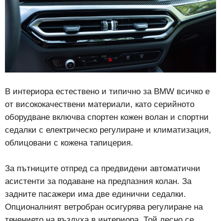
В интериора естествено и типично за BMW всичко е
от висококачествени материали, като серийното
оборудване включва спортен кожен волан и спортни
седалки с електрическо регулиране и климатизация,
облицовани с кожена тапицерия.
За пътниците отпред са предвидени автоматични
асистенти за подаване на предпазния колан. За
задните пасажери има две единични седалки.
Опционалният ветробран осигурява регулиране на
течението на въздуха в интериора. Той лесно се