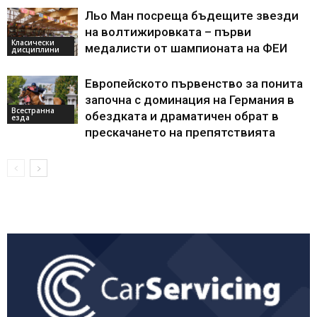
Льо Ман посреща бъдещите звезди
на волтижировката – първи
Класически
медалисти от шампионата на ФЕИ
дисциплини
Европейското първенство за понита
започна с доминация на Германия в
Всестранна
обездката и драматичен обрат в
езда
прескачането на препятствията