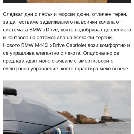
Следват дни с пясък и морски дюни, отличен терен,
за да тестваме задвижването на всички колела от
системата BMW xDrive, която подобрява сцеплението
и контрола на автомобила на всякакви терени.
Новото BMW M440i xDrive Cabriolet вози комфортно и
се управлява елегантно с лекота. Опционално се
предлага адаптивно окачване с амортисьори с
електронно управление, което гарантира меко возене.