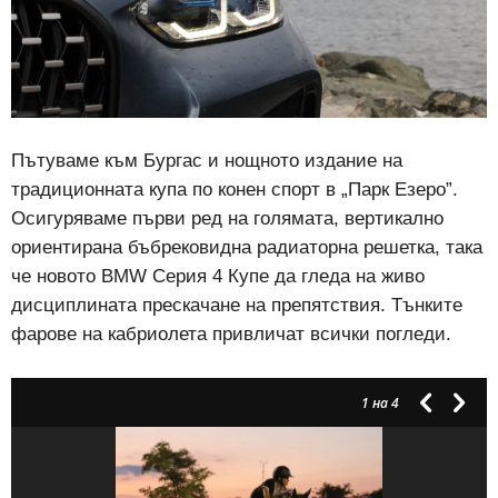
Пътуваме към Бургас и нощното издание на
традиционната купа по конен спорт в „Парк Езеро”.
Осигуряваме първи ред на голямата, вертикално
ориентирана бъбрековидна радиаторна решетка, така
че новото BMW Серия 4 Купе да гледа на живо
дисциплината прескачане на препятствия. Тънките
фарове на кабриолета привличат всички погледи.
1
на 4