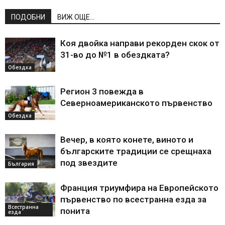
ПОДОБНИ
ВИЖ ОЩЕ...
Коя двойка направи рекорден скок от
31-во до №1 в обездката?
Обездка
Регион 3 повежда в
Северноамериканското първенство
Обездка
Вечер, в която конете, виното и
българските традиции се срещнаха
под звездите
България
Франция триумфира на Европейското
първенство по всестранна езда за
Всестранна
понита
езда