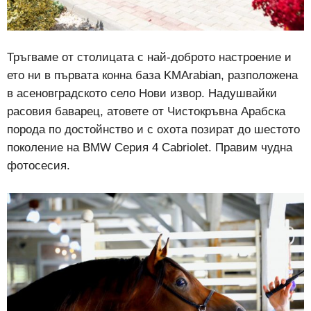
Тръгваме от столицата с най-доброто настроение и
ето ни в първата конна база KMArabian, разположена
в асеновградското село Нови извор. Надушвайки
расовия баварец, атовете от Чистокръвна Арабска
порода по достойнство и с охота позират до шестото
поколение на BMW Серия 4 Cabriolet. Правим чудна
фотосесия.