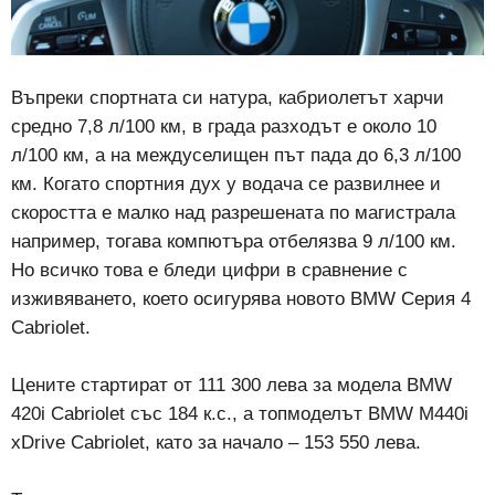
Въпреки спортната си натура, кабриолетът харчи
средно 7,8 л/100 км, в града разходът е около 10
л/100 км, а на междуселищен път пада до 6,3 л/100
км. Когато спортния дух у водача се развилнее и
скоростта е малко над разрешената по магистрала
например, тогава компютъра отбелязва 9 л/100 км.
Но всичко това е бледи цифри в сравнение с
изживяването, което осигурява новото BMW Серия 4
Cabriolet.
Цените стартират от 111 300 лева за модела BMW
420i Cabriolet със 184 к.с., а топмоделът BMW M440i
xDrive Cabriolet, като за начало – 153 550 лева.