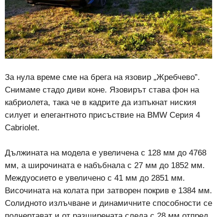
За нула време сме на брега на язовир „Жребчево”.
Снимаме стадо диви коне. Язовирът става фон на
кабриолета, така че в кадрите да изпъкнат ниския
силует и елегантното присъствие на BMW Серия 4
Cabriolet.
Дължината на модела е увеличена с 128 мм до 4768
мм, а широчината е набъбнала с 27 мм до 1852 мм.
Междуосието е увеличено с 41 мм до 2851 мм.
Височината на колата при затворен покрив е 1384 мм.
Солидното излъчване и динамичните способности се
подчертават и от разширената следа с 28 мм отпред