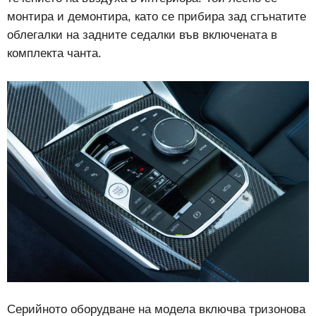
монтира и демонтира, като се прибира зад сгънатите
облегалки на задните седалки във включената в
комплекта чанта.
Серийното оборудване на модела включва тризонова