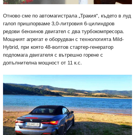
Отново сме по автомагистрала „Тракия“, където в луд
галоп пришпорваме 3,0-литровия 6-цилиндров
редови бензинов двигател с два турбокомпресора.
Мощният агрегат е оборудван с технологията Mild-
Hybrid, при която 48-волтов стартер-генератор
подпомага двигателя с вътрешно горене с
допълнителна мощност от 11 к.с.