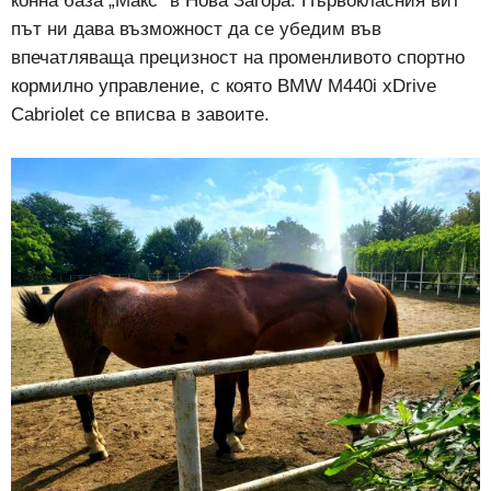
конна база „Макс“ в Нова Загора. Първокласния вит
път ни дава възможност да се убедим във
впечатляваща прецизност на променливото спортно
кормилно управление, с която BMW M440i xDrive
Cabriolet се вписва в завоите.