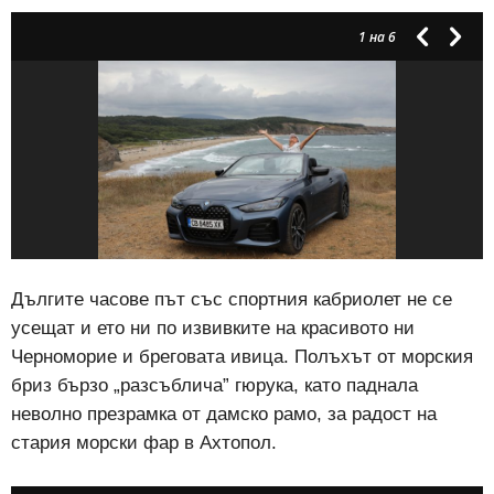
1
на 6
Дългите часове път със спортния кабриолет не се
усещат и ето ни по извивките на красивото ни
Черноморие и бреговата ивица. Полъхът от морския
бриз бързо „разсъблича” гюрука, като паднала
неволно презрамка от дамско рамо, за радост на
стария морски фар в Ахтопол.