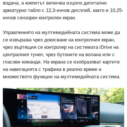
водача, а кокпитът включва изцяло дигитално
арматурно табло с 12,3-инчов дисплей, както и 10,25-
инчов сензорен контролен екран.
Управлението на мултимедийната система може да
се извършва чрез докосване на контролния екран,
чрез въртящия се контролер на системата iDrive на
централния тунел, чрез бутоните на волана или с
гласови команди. На екрана се изобразяват картите
на навигацията с трафика в реално време и
множеството функции на мултимедийната система.