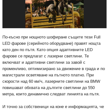
По-късно при нощното шофиране същите тези Full
LED фарове (серийното оборудване) правят нощта
като ден по пътя. Като опция адаптивните LED
фарове се предлагат с лазерни светлини. Те
включват и адаптивни светлини за завой с
променливо, оптимизирано за движение в града и по
магистрали осветяване на пътното платно. При
скорости над 60 км/ч, лазерните светлини на BMW
повишават обхвата на дългите светлини до 550
метра, които динамично следват линията на пътя.
И точно за собственици на коне е информацията, че