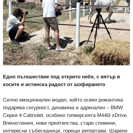
Едно пътешествие под открито небе, с вятър в
косите и истинска радост от шофирането
Силно емоционален модел, който освен романтика
подарява сигурност, динамика и адреналин – BMW
Серия 4 Cabriolet, особено топверсията M440i xDrive.
Впечатления, нови приятелства, стари спомени,
интересни събеседници, горещи репортажи. Шарено