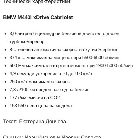
Технически характеристики:
BMW M440i xDrive Cabriolet
3,0-литров 6-цилиндров бензинов двигател с двоен
турбокомпресор
8-степенна автоматична скоростна кутия Steptronic
374 к.с. максимална мощност при 5500-6500 об/мин
500 Нм максимален въртящ момент при 1900-5000 об/мин
4,9 секунди ускорение от 0 до 100 км/ч
250 км/ч максимална скорост
7,8 л/100 км среден разход на бензин
177 г/км емисии на СО2
153 550 лева цена на модела
Текст: Екатерина Дончева
Снимки: Иван Кисьов и Ивелин Солаков