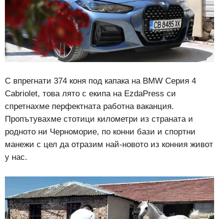
С впрегнати 374 коня под капака на BMW Серия 4
Cabriolet, това лято с екипа на EzdaPress си
спретнахме перфектната работна ваканция.
Пропътувахме стотици километри из страната и
родното ни Черноморие, по конни бази и спортни
манежи с цел да отразим най-новото из конния живот
у нас.