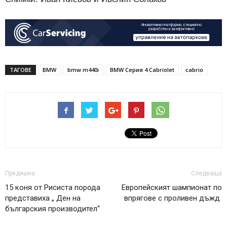
ТАГОВЕ
BMW
bmw m440i
BMW Серия 4 Cabriolet
cabrio
Предишна
Следваща
15 коня от Рисиста порода
Европейският шампионат по
представиха „ Ден на
впрягове с проливен дъжд
българския производител“