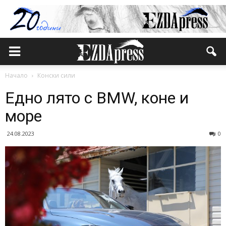
Начало
Конски сили
Едно лято с BMW, коне и
море
24.08.2023
0