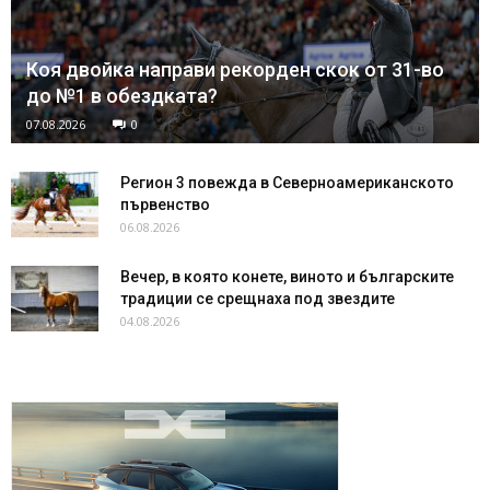
Коя двойка направи рекорден скок от 31-во
до №1 в обездката?
07.08.2026
0
Регион 3 повежда в Северноамериканското
първенство
06.08.2026
Вечер, в която конете, виното и българските
традиции се срещнаха под звездите
04.08.2026