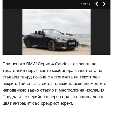
1
на 11
При новото BMW Серия 4 Cabriolet се завръща
текстилния гюрук, който комбинира качествата на
сгъваем твърд покрив с естетиката на текстилен
покрив. Той се състои от големи плоски елементи с
неподвижно задно стъкло и многослойна изолация.
Предлага се серийно в черен цвят и опционално в
цвят антрацит със сребрист ефект.