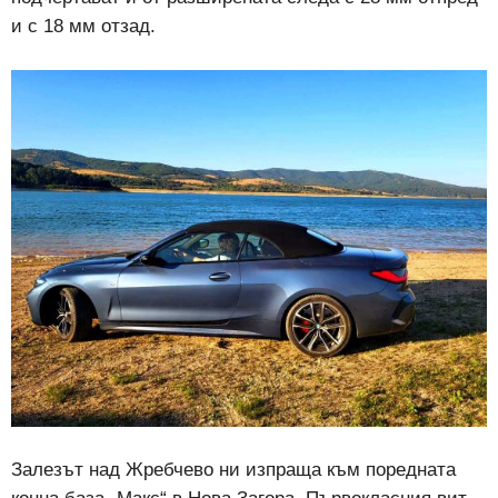
и с 18 мм отзад.
Залезът над Жребчево ни изпраща към поредната