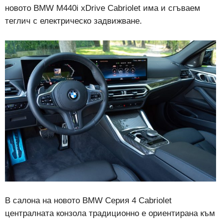
новото BMW M440i xDrive Cabriolet има и сгъваем
теглич с електрическо задвижване.
В салона на новото BMW Серия 4 Cabriolet
централната конзола традиционно е ориентирана към