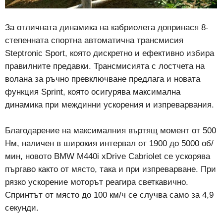
За отличната динамика на кабриолета допринася 8-
степенната спортна автоматична трансмисия
Steptronic Sport, която дискретно и ефективно избира
правилните предавки. Трансмисията с лостчета на
волана за ръчно превключване предлага и новата
функция Sprint, която осигурява максимална
динамика при междинни ускорения и изпреварвания.
Благодарение на максималния въртящ момент от 500
Нм, наличен в широкия интервал от 1900 до 5000 об/
мин, новото BMW M440i xDrive Cabriolet се ускорява
пъргаво както от място, така и при изпреварване. При
рязко ускорение моторът реагира светкавично.
Спринтът от място до 100 км/ч се случва само за 4,9
секунди.