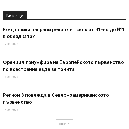
Виж още
Коя двойка направи рекорден скок от 31-во до №1
в обездката?
07.08.2026
Франция триумфира на Европейското първенство
по всестранна езда за понита
03.08.2026
Регион 3 повежда в Северноамериканското
първенство
06.08.2026
още