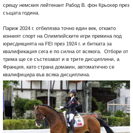
срещу немския лейтенант Рабод В. фон Крьохер през
същата година.
Париж 2024 г. отбелязва точно един век, откакто
конният спорт на Олимпийските игри премина под
юрисдикцията на FEI през 1924 г. и битката за
квалификация сега е по силна от всякога. Отбори от
трима ще се състезават и в трите дисциплини, а
Франция, като страна домакин, автоматично се
квалифицира във всяка дисциплина.