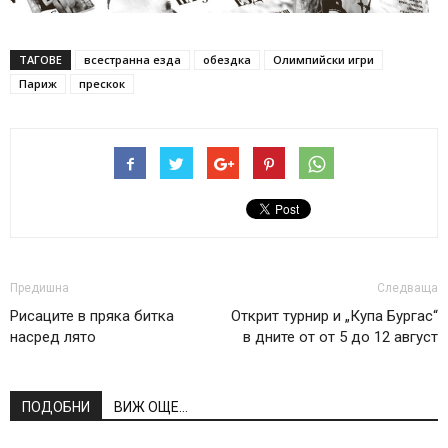
ТАГОВЕ
всестранна езда
обездка
Олимпийски игри
Париж
прескок
Предишна
Следваща
Рисаците в пряка битка
Открит турнир и „Купа Бургас“
насред лято
в дните от от 5 до 12 август
ПОДОБНИ
ВИЖ ОЩЕ...