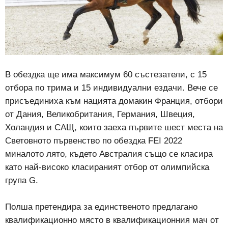
В обездка ще има максимум 60 състезатели, с 15
отбора по трима и 15 индивидуални ездачи. Вече се
присъединиха към нацията домакин Франция, отбори
от Дания, Великобритания, Германия, Швеция,
Холандия и САЩ, които заеха първите шест места на
Световното първенство по обездка FEI 2022
миналото лято, където Австралия също се класира
като най-високо класираният отбор от олимпийска
група G.
Полша претендира за единственото предлагано
квалификационно място в квалификационния мач от