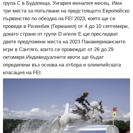
група C в Будапеща, Унгария миналия месец. Има
три места за попълване на предстоящото Европейско
първенство по обездка на FEI 2023, което ще се
проведе в Ризенбек (Германия) от 4 до 10 септември,
докато страни от групи D и/или E ще преследват
двете предложени места на 2023 Панамериканските
игри в Сантяго, които се провеждат от 26 до 29
октомври.Индивидуалните квоти ще бъдат
определени въз основа на отбора и олимпийската
класация на FEI.