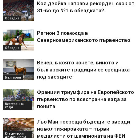
Коя двойка направи рекорден скок от
31-во до №1 в обездката?
Обездка
Регион 3 повежда в
Северноамериканското първенство
Обездка
Вечер, в която конете, виното и
българските традиции се срещнаха
под звездите
България
Франция триумфира на Европейското
първенство по всестранна езда за
Всестранна
понита
езда
Льо Ман посреща бъдещите звезди
на волтижировката – първи
Класически
медалисти от шампионата на ФЕИ
дисциплини