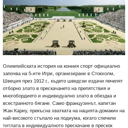
Олимпийската история на конния спорт официално
започва на 5-ите Игри, организирани в Стокхолм,
Швеция през 1912 г., където шведски ездачи печелят
отборно злато в прескачането на препятствия и
многобордието и индивидуално злато в обездка и
всестранното бягане. Само французинът, капитан
Жан Кариу, прекъсна хватката на нацията-домакин на
най-високото стъпало на подиума, когато спечели
титлата в индивидуалното прескачане в прескок