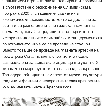
Олимпийски игри – първите, планирани и проведени
в съответствие с реформите на Олимпийската
програма 2020 г., създавайки социални и
икономически възможности, които са достъпни за
всеки и са разположени в по-градска и компактна
среда.Нарушавайки традицията, за първи път в
историята на летните олимпийски игри церемонията
по откриването няма да се проведе на стадион.
Вместо това ще се проведе на главната артерия на
града, река Сена, по която спортисти в лодки,
разпределени за всяка делегация, ще пътуват по 6-
километров маршрут от изток на запад, завършващ в
Трокадеро, обширният комплекс от музеи, скулптури,
градини и фонтани с невероятна гледка през реката
към емблематичната Айфелова кула.