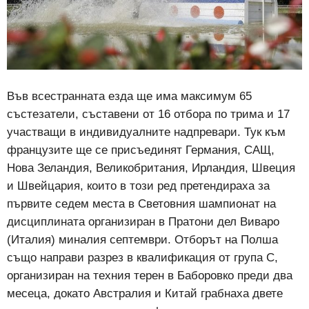
Във всестранната езда ще има максимум 65
състезатели, съставени от 16 отбора по трима и 17
участващи в индивидуалните надпревари. Тук към
французите ще се присъединят Германия, САЩ,
Нова Зеландия, Великобритания, Ирландия, Швеция
и Швейцария, които в този ред претендираха за
първите седем места в Световния шампионат на
дисциплината организиран в Пратони дел Виваро
(Италия) миналия септември. Отборът на Полша
също направи разрез в квалификация от група C,
организиран на техния терен в Баборовко преди два
месеца, докато Австралия и Китай грабнаха двете