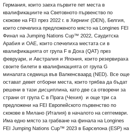
Германия, които заеха първите пет места в
квалификациите на Световното първенство по
скокове на FEI през 2022 г. в Хернинг (DEN), Белгия,
които спечелиха предложеното място на Longines FEI
Финал на Jumping Nations Cup™ 2022, Саудитска
Арабия и ОАЕ, които спечелиха местата си в
квалификацията от група F в Доха (QAT) през
февруари, и Австралия и Япония, които резервираха
своите билети в квалификацията от група G
миналата седмица във Валкенсваард (NED). Все още
остават девет отборни места, които трябва да бъдат
решени в тази дисциплина, като две са отворени за
страни от група C в Прага (Чехия) и още три са
предложени на FEI Европейското първенство по
скокове в Милано (Италия) в началото на септември.
Има едно място за грабване на финала на Longines
FEI Jumping Nations Cup™ 2023 в Барселона (ESP) на