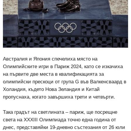
Австралия и Япония спечелиха място на
Олимпийските игри в Париж 2024, като се изкачиха
на първите две места в квалификацията за
олимпийски прескоци от група G във Валкенсваард в
Холандия, където Нова Зеландия и Китай
пропуснаха, когато завършиха трети и четвърти.
Така градът на светлината – париж, ще посрещне
света на XXXIII Олимпиада точно една година от
днес, представяйки 19-дневно състезания от 26 юли