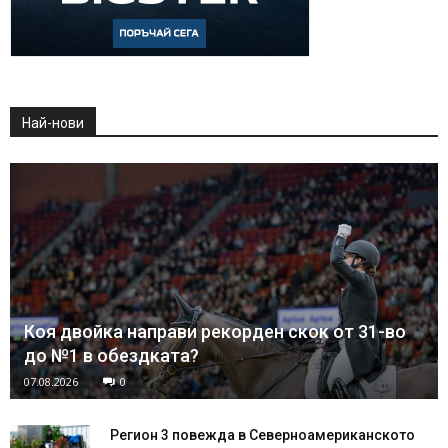
Най-нови
Коя двойка направи рекорден скок от 31-во
до №1 в обездката?
07.08.2026
0
Регион 3 повежда в Северноамериканското