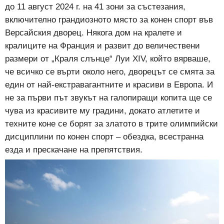
до 11 август 2024 г. на 41 зони за състезания,
включително грандиозното място за конен спорт във
Версайския дворец. Някога дом на кралете и
кралиците на Франция и развит до величествени
размери от „Краля слънце“ Луи XIV, който вярваше,
че всичко се върти около него, дворецът се смята за
един от най-екстравагантните и красиви в Европа. И
не за първи път звукът на галопиращи копита ще се
чува из красивите му градини, докато атлетите и
техните коне се борят за златото в трите олимпийски
дисциплини по конен спорт – обездка, всестранна
езда и прескачане на препятствия.