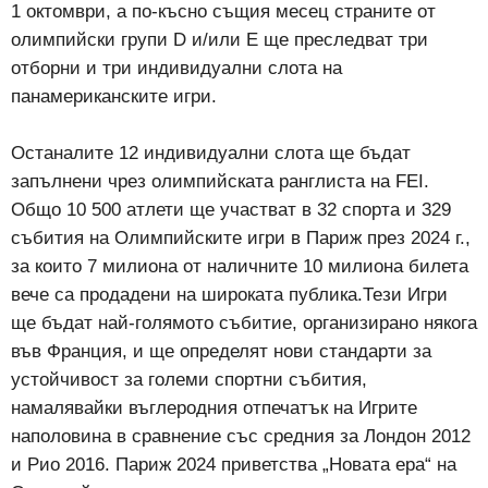
1 октомври, а по-късно същия месец страните от
олимпийски групи D и/или E ще преследват три
отборни и три индивидуални слота на
панамериканските игри.
Останалите 12 индивидуални слота ще бъдат
запълнени чрез олимпийската ранглиста на FEI.
Общо 10 500 атлети ще участват в 32 спорта и 329
събития на Олимпийските игри в Париж през 2024 г.,
за които 7 милиона от наличните 10 милиона билета
вече са продадени на широката публика.Тези Игри
ще бъдат най-голямото събитие, организирано някога
във Франция, и ще определят нови стандарти за
устойчивост за големи спортни събития,
намалявайки въглеродния отпечатък на Игрите
наполовина в сравнение със средния за Лондон 2012
и Рио 2016. Париж 2024 приветства „Новата ера“ на