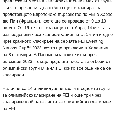
предложени места в квалификационния мач от група
F и G в през юни. Два отбора ще се класират за
предстоящото Европейско първенство по FEI в Харас
дю Пин (Франция), което ще се проведе от 9 до 13
август. От 16-те състезаващи се отбора, 14 места са
разпределени чрез квалификационни събития и едно
чрез крайното класиране на серията FEI Eventing
Nations Cup™ 2023, която ще приключи в Холандия
на 8 октомври. А Панамериканските игри през
октомври 2023 г. също предлагат места за отбори от
олимпийски групи D и/или E, които все още не са се
класирали.
Налични са 14 индивидуални квоти в седемте групи
за олимпийско класиране на FEI и още три чрез
класиране в общата листа за олимпийско класиране
на FEI.