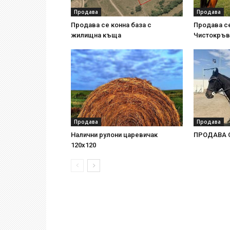
Продава
Продава
Продава се конна база с
Продава се
жилищна къща
Чистокръв
Продава
Продава
Налични рулони царевичак
ПРОДАВА С
120х120