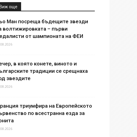
Виж още
ьо Ман посреща бъдещите звезди
а волтижировката – първи
едалисти от шампионата на ФЕИ
.08.2026
ечер, в която конете, виното и
ългарските традиции се срещнаха
од звездите
.08.2026
ранция триумфира на Европейското
ървенство по всестранна езда за
онита
.08.2026