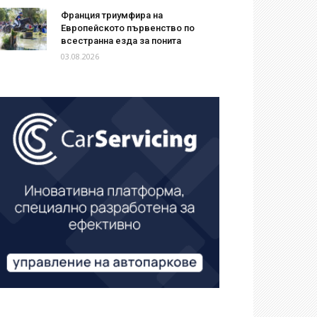
Франция триумфира на
Европейското първенство по
всестранна езда за понита
03.08.2026