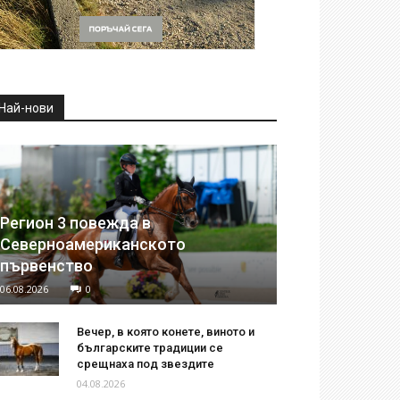
Най-нови
Регион 3 повежда в
Северноамериканското
първенство
06.08.2026
0
Вечер, в която конете, виното и
българските традиции се
срещнаха под звездите
04.08.2026