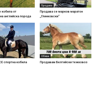
Продава
 кобила от
Продава се марков маратон
на английска порода
,,Глинковски“
Обяви
Е спортна кобила
Продавам Белгийски тежковоз