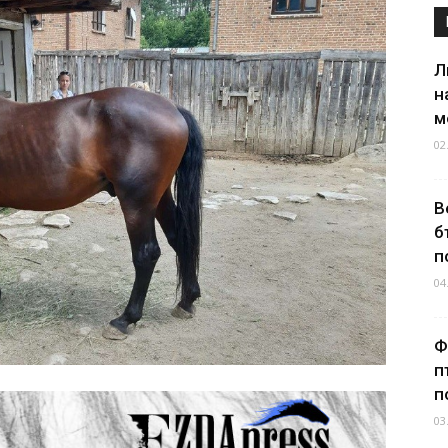
Л
н
м
02
В
б
п
04
Ф
п
п
03