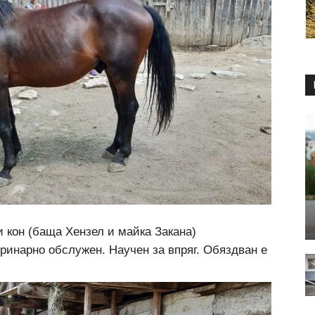
 кон (баща Хензел и майка Закана)
еринарно обслужен. Научен за впряг. Обяздван е