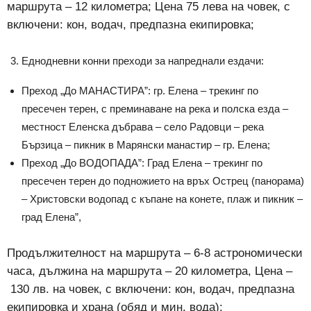
маршрута – 12 километра; Цена 75 лева на човек, с
включени: кон, водач, предпазна екипировка;
Еднодневни конни преходи за напреднали ездачи:
Преход „До МАНАСТИРА”: гр. Елена – трекинг по
пресечен терен, с преминаване на река и полска езда –
местност Еленска дъбрава – село Радовци – река
Бързица – пикник в Марянски манастир – гр. Елена;
Преход „До ВОДОПАДА”: Град Елена – трекинг по
пресечен терен до подножието на връх Острец (панорама)
– Христовски водопад с къпане на конете, плаж и пикник –
град Елена”,
Продължителност на маршрута – 6-8 астрономически
часа, дължина на маршрута – 20 километра, Цена –
130 лв. на човек, с включени: кон, водач, предпазна
екипировка и храна (обяд и мин. вода);