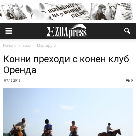
Начало
Бази
Маршрути
Конни преходи с конен клуб
Оренда
07.12.2019
0