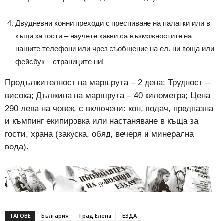
Двудневни конни преходи с преспиване на палатки или в
къщи за гости – научете какви са възможностите на
нашите телефони или чрез съобщение на ел. ни поща или
фейсбук – страниците ни!
Продължителност на маршрута – 2 дена; Трудност –
висока; Дължина на маршрута – 40 километра; Цена
290 лева на човек, с включени: кон, водач, предпазна
и къмпинг екипировка или настаняване в къща за
гости, храна (закуска, обяд, вечеря и минерална
вода).
ТАГОВЕ
България
Град Елена
ЕЗДА