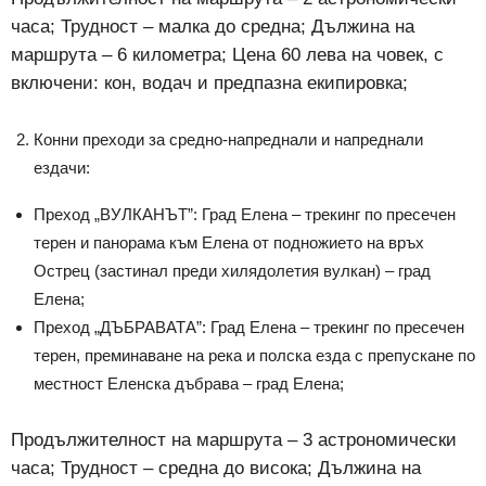
часа; Трудност – малка до средна; Дължина на
маршрута – 6 километра; Цена 60 лева на човек, с
включени: кон, водач и предпазна екипировка;
Конни преходи за средно-напреднали и напреднали
ездачи:
Преход „ВУЛКАНЪТ”: Град Елена – трекинг по пресечен
терен и панорама към Елена от подножието на връх
Острец (застинал преди хилядолетия вулкан) – град
Елена;
Преход „ДЪБРАВАТА”: Град Елена – трекинг по пресечен
терен, преминаване на река и полска езда с препускане по
местност Еленска дъбрава – град Елена;
Продължителност на маршрута – 3 астрономически
часа; Трудност – средна до висока; Дължина на