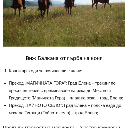
Виж Балкана от гърба на коня
Конни преходи за начинаещи ездачи:
Преход „МАГИЧНАТА ГОРА”: Град Елена – трекинг по
пресечен терен с преминаване на река до Местност
Градището (Магичната Гора) – плаж на река – град Елена;
Преход „ТАЙНОТО СЕЛО”: Град Елена – полска езда до
махала Тиганци (Тайното село) – град Елена;
Продължителност на маршрута – 2 астрономически