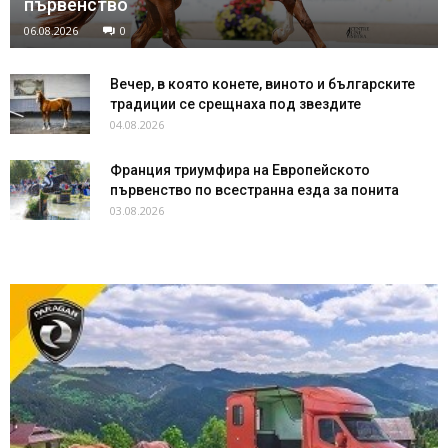
първенство
06.08.2026
0
Вечер, в която конете, виното и българските
традиции се срещнаха под звездите
04.08.2026
Франция триумфира на Европейското
първенство по всестранна езда за понита
03.08.2026