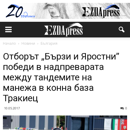
Начало
Новини
България
Отборът „Бързи и Яростни”
победи в надпреварата
между тандемите на
манежа в конна база
Тракиец
10.05.2017
0