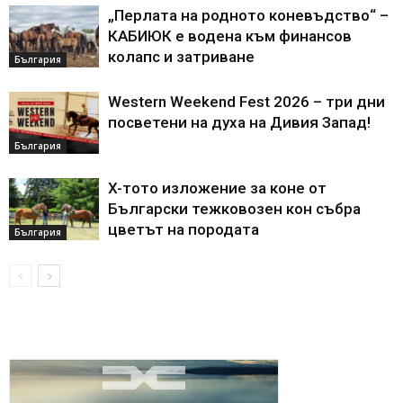
„Перлата на родното коневъдство“ –
КАБИЮК е водена към финансов
колапс и затриване
България
Western Weekend Fest 2026 – три дни
посветени на духа на Дивия Запад!
България
X-тото изложение за коне от
Български тежковозен кон събра
цветът на породата
България