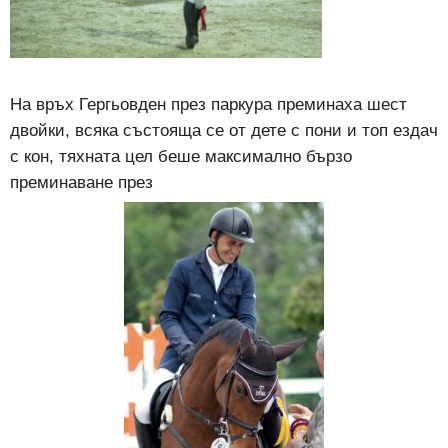
На връх Гергьовден през паркура преминаха шест
двойки, всяка състояща се от дете с пони и топ ездач
с кон, тяхната цел беше максимално бързо
преминаване през