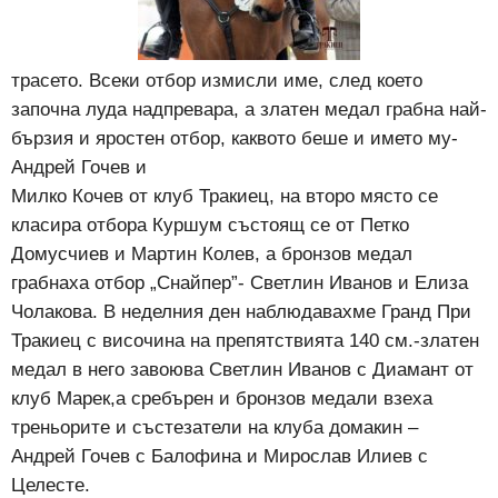
трасето. Всеки отбор измисли име, след което
започна луда надпревара, а златен медал грабна най-
бързия и яростен отбор, каквото беше и името му-
Андрей Гочев и
Милко Кочев от клуб Тракиец, на второ място се
класира отбора Куршум състоящ се от Петко
Домусчиев и Мартин Колев, а бронзов медал
грабнаха отбор „Снайпер”- Светлин Иванов и Елиза
Чолакова. В неделния ден наблюдавахме Гранд При
Тракиец с височина на препятствията 140 см.-златен
медал в него завоюва Светлин Иванов с Диамант от
клуб Марек,а сребърен и бронзов медали взеха
треньорите и състезатели на клуба домакин –
Андрей Гочев с Балофина и Мирослав Илиев с
Целесте.