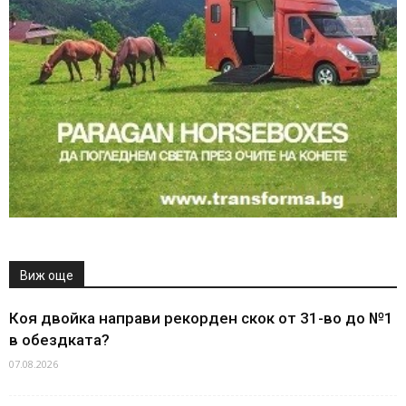
Виж още
Коя двойка направи рекорден скок от 31-во до №1
в обездката?
07.08.2026