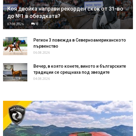
Коя двойка направи рекорден скок от 31-во
до №1 в обездката?
07.08.2026
0
Регион 3 повежда в Северноамериканското
първенство
06.08.2026
Вечер, в която конете, виното и българските
традиции се срещнаха под звездите
04.08.2026