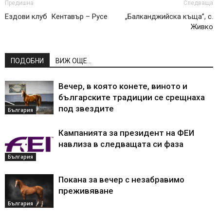
Предишна
Следваща
Ездови клуб Кентавър – Русе
„Балканджийска къща”, с.
Живко
ПОДОБНИ
ВИЖ ОЩЕ...
Вечер, в която конете, виното и
българските традиции се срещнаха
под звездите
България
Кампанията за президент на ФЕИ
навлиза в следващата си фаза
България
Покана за вечер с незабравимо
преживяване
България