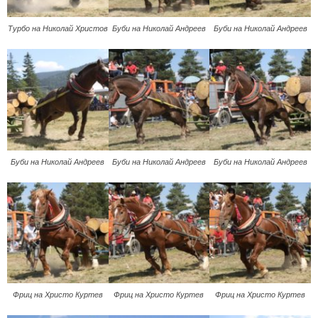
Турбо на Николай Христов
Буби на Николай Андреев
Буби на Николай Андреев
Буби на Николай Андреев
Буби на Николай Андреев
Буби на Николай Андреев
Фриц на Христо Куртев
Фриц на Христо Куртев
Фриц на Христо Куртев