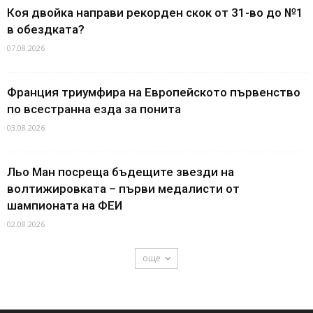
Коя двойка направи рекорден скок от 31-во до №1
в обездката?
07.08.2026
Франция триумфира на Европейското първенство
по всестранна езда за понита
03.08.2026
Льо Ман посреща бъдещите звезди на
волтижировката – първи медалисти от
шампионата на ФЕИ
02.08.2026
още