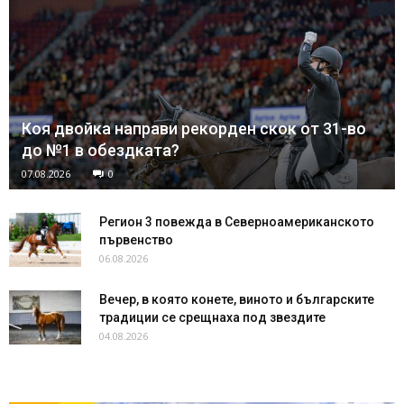
Коя двойка направи рекорден скок от 31-во
до №1 в обездката?
07.08.2026
0
Регион 3 повежда в Северноамериканското
първенство
06.08.2026
Вечер, в която конете, виното и българските
традиции се срещнаха под звездите
04.08.2026