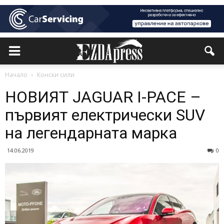
Начало
Конски сили
НОВИЯТ JAGUAR I-PACE –
първият електрически SUV
на легендарната марка
14.06.2019
0