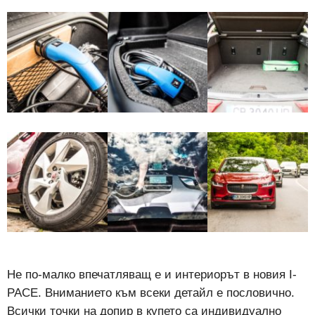
Не по-малко впечатляващ е и интериорът в новия I-
PACE. Вниманието към всеки детайл е пословично.
Всички точки на допир в купето са индивидуално