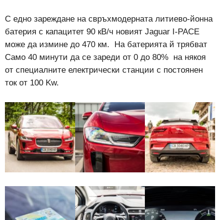
С едно зареждане на свръхмодерната литиево-йонна
батерия с капацитет 90 кВ/ч новият Jaguar I-PACE
може да измине до 470 км. На батерията й трябват
Само 40 минути да се зареди от 0 до 80% на някоя
от специалните електрически станции с постоянен
ток от 100 Kw.