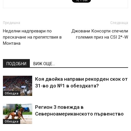
Предишна
Следваща
Неделни надпревари по
Джовани Консорти спечели
прескачане на препятствия в
големия приз на CSI 2*-W
Монтана
ПОДОБНИ
ВИЖ ОЩЕ...
Коя двойка направи рекорден скок от
31-во до №1 в обездката?
Обездка
Регион 3 повежда в
Северноамериканското първенство
Обездка