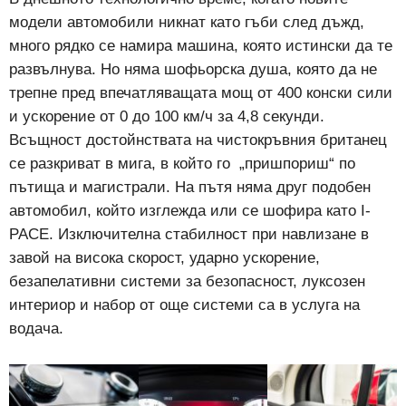
модели автомобили никнат като гъби след дъжд,
много рядко се намира машина, която истински да те
развълнува. Но няма шофьорска душа, която да не
трепне пред впечатляващата мощ от 400 конски сили
и ускорение от 0 до 100 км/ч за 4,8 секунди.
Всъщност достойнствата на чистокръвния британец
се разкриват в мига, в който го „пришпориш“ по
пътища и магистрали. На пътя няма друг подобен
автомобил, който изглежда или се шофира като I-
PACE. Изключителна стабилност при навлизане в
завой на висока скорост, ударно ускорение,
безапелативни системи за безопасност, луксозен
интериор и набор от още системи са в услуга на
водача.