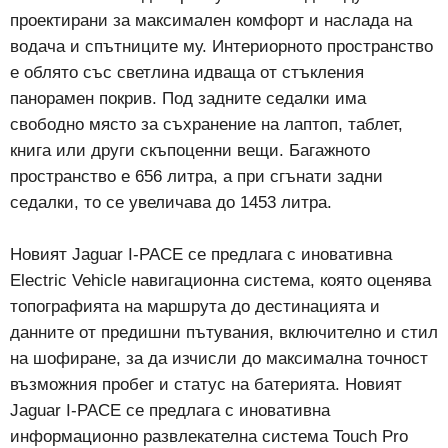
проектирани за максимален комфорт и наслада на
водача и спътниците му. Интериорното пространство
е облято със светлина идваща от стъкления
панорамен покрив. Под задните седалки има
свободно място за съхранение на лаптоп, таблет,
книга или други скъпоценни вещи. Багажното
пространство е 656 литра, а при сгънати задни
седалки, то се увеличава до 1453 литра.
Новият Jaguar I-PACE се предлага с иновативна
Electric Vehicle навигационна система, която оценява
топографията на маршрута до дестинацията и
данните от предишни пътувания, включително и стил
на шофиране, за да изчисли до максимална точност
възможния пробег и статус на батерията. Новият
Jaguar I-PACE се предлага с иновативна
информационно развлекателна система Touch Pro