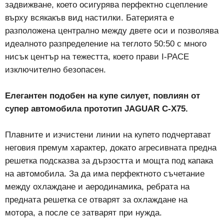
задвижване, което осигурява перфектно сцепление
върху всякакъв вид настилки. Батерията е
разположена централно между двете оси и позволява
идеалното разпределение на теглото 50:50 с много
нисък център на тежестта, което прави I-PACE
изключително безопасен.
Елегантен подобен на купе силует, повлиян от
супер автомобила прототип JAGUAR C-X75.
Плавните и изчистени линии на купето подчертават
неговия премум характер, докато агресивната предна
решетка подсказва за дързостта и мощта под капака
на автомобила. За да има перфектното съчетание
между охлаждане и аеродинамика, ребрата на
предната решетка се отварят за охлаждане на
мотора, а после се затварят при нужда.