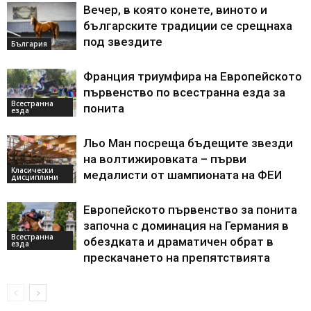
Вечер, в която конете, виното и
българските традиции се срещнаха
под звездите
България
Франция триумфира на Европейското
първенство по всестранна езда за
Всестранна
понита
езда
Льо Ман посреща бъдещите звезди
на волтижировката – първи
Класически
медалисти от шампионата на ФЕИ
дисциплини
Европейското първенство за понита
започна с доминация на Германия в
Всестранна
обездката и драматичен обрат в
езда
прескачането на препятствията