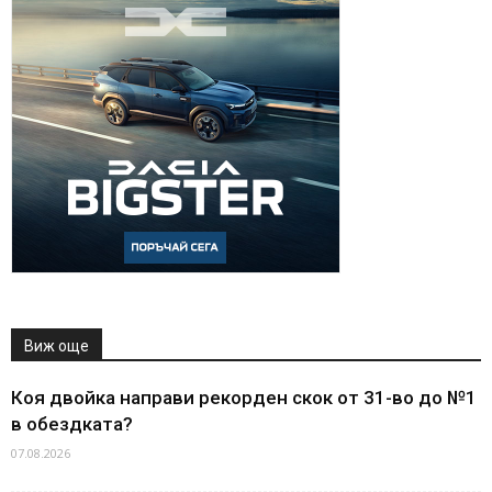
Виж още
Коя двойка направи рекорден скок от 31-во до №1
в обездката?
07.08.2026