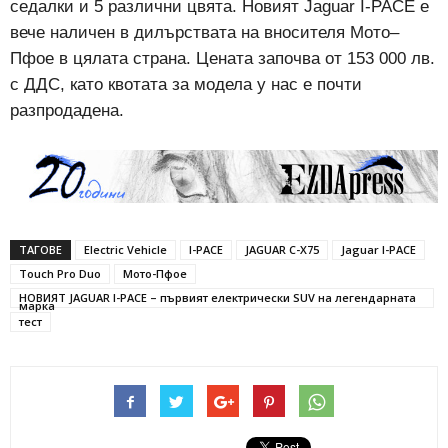
седалки и 5 различни цвята. Новият Jaguar I-PACE е
вече наличен в дилърствата на вносителя Мото–
Пфое в цялата страна. Цената започва от 153 000 лв.
с ДДС, като квотата за модела у нас е почти
разпродадена.
ТАГОВЕ
Electric Vehicle
I-PACE
JAGUAR C-X75
Jaguar I-PACE
Touch Pro Duo
Мото-Пфое
НОВИЯТ JAGUAR I-PACE – първият електрически SUV на легендарната
марка
тест