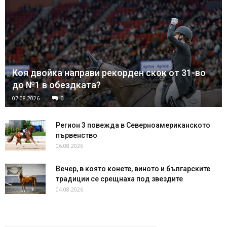
Коя двойка направи рекорден скок от 31-во
до №1 в обездката?
07.08.2026
0
Регион 3 повежда в Северноамериканското
първенство
06.08.2026
Вечер, в която конете, виното и българските
традиции се срещнаха под звездите
04.08.2026