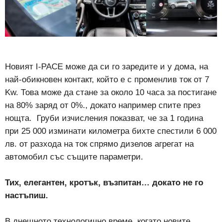
Новият I-PACE може да си го заредите и у дома, на
най-обикновен контакт, който е с променлив ток от 7
Kw. Това може да стане за около 10 часа за постигане
на 80% заряд от 0%., докато например спите през
нощта. Груби изчисления показват, че за 1 година
при 25 000 изминати километра бихте спестили 6 000
лв. от разхода на ток спрямо дизелов агрегат на
автомобил със същите параметри.
Тих, елегантен, кротък, възпитан… докато не го
настъпиш.
В днешното технологично време, когато новите