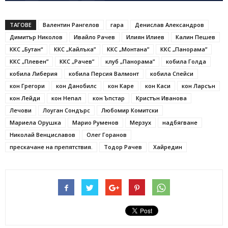
ТАГОВЕ
Валентин Рангелов
гара
Денислав Александров
Димитър Николов
Ивайло Рачев
Илиян Илиев
Калин Пешев
ККС „Бутан“
ККС „Кайлъка”
ККС „Монтана”
ККС „Панорама”
ККС „Плевен”
ККС „Рачев”
клуб „Панорама”
кобила Голда
кобила Либерия
кобила Персия Валмонт
кобила Спейси
кон Грегори
кон Данобилс
кон Каре
кон Каси
кон Ларсън
кон Лейди
кон Непал
кон Ъпстар
Кристън Иванова
Лечови
Лоуган Сондърс
Любомир Комитски
Мариела Орушка
Марио Руменов
Мерзух
надбягване
Николай Венциславов
Олег Горанов
прескачане на препятствия.
Тодор Рачев
Хайредин