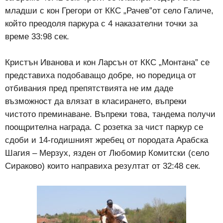
младши с кон Грегори от ККС „Рачев”от село Галиче,
който преодоля паркура с 4 наказателни точки за
време 33:98 сек.
Кристън Иванова и кон Ларсън от ККС „Монтана” се
представиха подобаващо добре, но поредица от
отбивания пред препятствията не им даде
възможност да влязат в класирането, въпреки
чистото преминаване. Въпреки това, тандема получи
поощрителна награда. С розетка за чист паркур се
сдоби и 14-годишният жребец от породата Арабска
Шагия – Мерзух, язден от Любомир Комитски (село
Сираково) които направиха резултат от 32:48 сек.