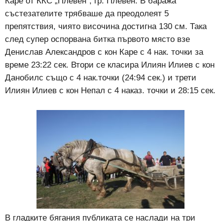
Каре от ККС „Плевен”, гр. Плевен. В баража
състезателите трябваше да преодолеят 5
препятствия, чиято височина достигна 130 см. Така
след супер оспорвана битка първото място взе
Денислав Александров с кон Каре с 4 нак. точки за
време 23:22 сек. Втори се класира Илиян Илиев с кон
Данобилс също с 4 нак.точки (24:94 сек.) и трети
Илиян Илиев с кон Непал с 4 наказ. точки и 28:15 сек.
В гладките бягания публиката се наслади на три