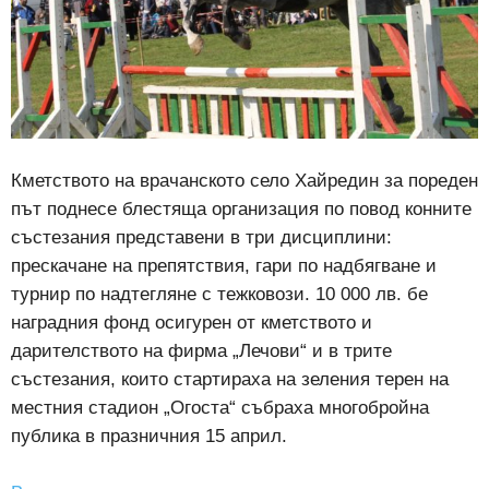
Кметството на врачанското село Хайредин за пореден
път поднесе блестяща организация по повод конните
състезания представени в три дисциплини:
прескачане на препятствия, гари по надбягване и
турнир по надтегляне с тежковози. 10 000 лв. бе
наградния фонд осигурен от кметството и
дарителството на фирма „Лечови“ и в трите
състезания, които стартираха на зеления терен на
местния стадион „Огоста“ събраха многобройна
публика в празничния 15 април.