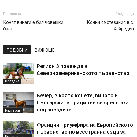
Предишна
Следваща
Конят винаги е бил човешки
Конни състезания в с.
брат
Хайредин
ПОДОБНИ
ВИЖ ОЩЕ...
Регион 3 повежда в
Северноамериканското първенство
Обездка
Вечер, в която конете, виното и
българските традиции се срещнаха
под звездите
България
Франция триумфира на Европейското
първенство по всестранна езда за
Всестранна