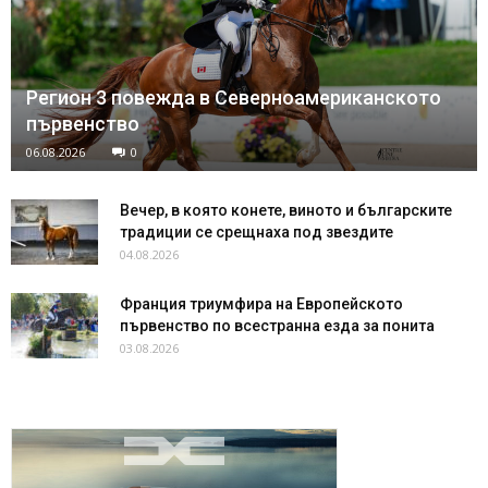
Регион 3 повежда в Северноамериканското
първенство
06.08.2026
0
Вечер, в която конете, виното и българските
традиции се срещнаха под звездите
04.08.2026
Франция триумфира на Европейското
първенство по всестранна езда за понита
03.08.2026