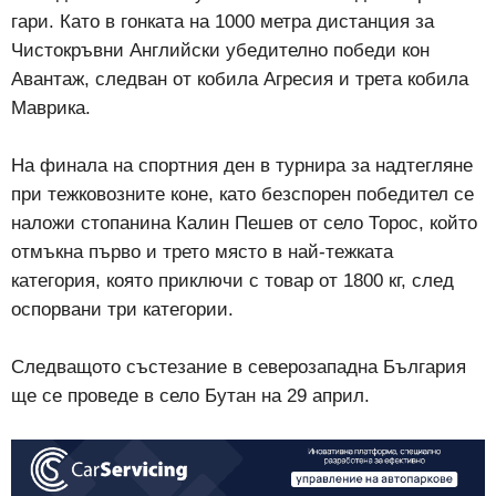
гари. Като в гонката на 1000 метра дистанция за
Чистокръвни Английски убедително победи кон
Авантаж, следван от кобила Агресия и трета кобила
Маврика.
На финала на спортния ден в турнира за надтегляне
при тежковозните коне, като безспорен победител се
наложи стопанина Калин Пешев от село Торос, който
отмъкна първо и трето място в най-тежката
категория, която приключи с товар от 1800 кг, след
оспорвани три категории.
Следващото състезание в северозападна България
ще се проведе в село Бутан на 29 април.