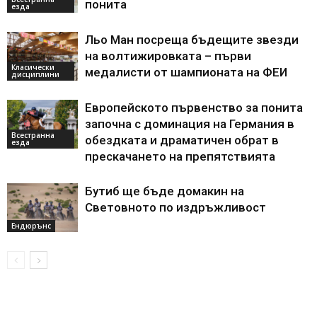
понита
езда
Льо Ман посреща бъдещите звезди
на волтижировката – първи
Класически
медалисти от шампионата на ФЕИ
дисциплини
Европейското първенство за понита
започна с доминация на Германия в
Всестранна
обездката и драматичен обрат в
езда
прескачането на препятствията
Бутиб ще бъде домакин на
Световното по издръжливост
Ендюрънс