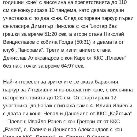
годишни коне“ с височина на препятствията до 110
см се конкурираха 10 тандема, като двама ездачи
участваха с по два коня. След оспорван паркур първи
се класира Димитър Николов с кон Ъпстар без
грешки за време 51:20 сек, а втори стана Николай
Венциславов с кобила Голда (50:31) и двамата от
клуб „Панорама”. Трети в изпитанието стана
Денислав Александров с кон Каре от ККС „Плевен”
без нак. точки за време 64:97 сек.
Най-интересен за зрителите се оказа баражния
паркур за 7-годишни и по-възрастни коне, с височина
на препятствията до 120 см. От стартирали 12
участника, до бараж стигнаха само 4. Илиян Илиев и
с двата си коня: Непал и Данобилс от ККС „Кайлъка”
– Плевен; Ивайло Рачев с кон Грегори от от ККС
„Рачев”, с. Галиче и Денислав Александров с кон