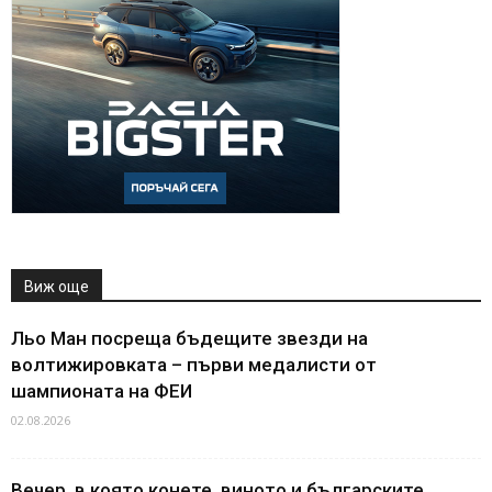
Виж още
Льо Ман посреща бъдещите звезди на
волтижировката – първи медалисти от
шампионата на ФЕИ
02.08.2026
Вечер, в която конете, виното и българските