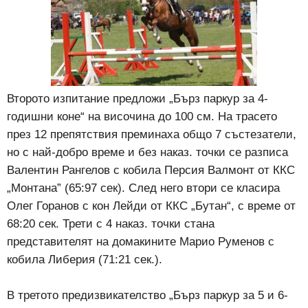
Второто изпитание предложи „Бърз паркур за 4-
годишни коне“ на височина до 100 см. На трасето
през 12 препятствия преминаха общо 7 състезатели,
но с най-добро време и без наказ. точки се разписа
Валентин Рангелов с кобила Персия Валмонт от ККС
„Монтана” (65:97 сек). След него втори се класира
Олег Горанов с кон Лейди от ККС „Бутан“, с време от
68:20 сек. Трети с 4 наказ. точки стана
представителят на домакините Марио Руменов с
кобила Либерия (71:21 сек.).
В третото предизвикателство „Бърз паркур за 5 и 6-