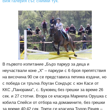
Виж галерия със снимки тук.
В първото изпитание „Бърз паркур за деца и
неучаствали коне „Х” – паркури с 6 броя препятствия
на височина 90 см се представиха петима ездачи, но
с победа си тръгна Лоуган Сондърс с кон Каси от
ККС „Панорама”, с. Буковец без грешки за време 26
сек. и 27 стотни. Втора се класира Мариела Орушка с
кобила Спейси от отбора на домакините, без грешки
за време 40:42 сек. Трети се класира Тодор Рачев –