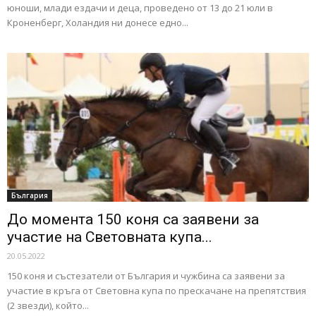
юноши, млади ездачи и деца, проведено от 13 до 21 юли в
Кроненберг, Холандия ни донесе едно...
България
До момента 150 коня са заявени за
участие на Световната купа...
20.05.2022
150 коня и състезатели от България и чужбина са заявeни за
участие в кръга от Световна купа по прескачане на препятствия
(2 звезди), който...