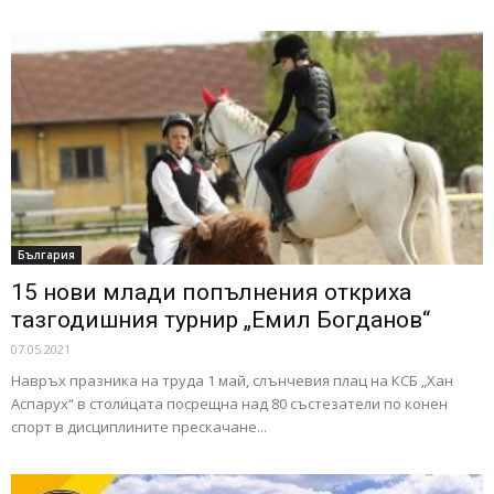
България
15 нови млади попълнения откриха
тазгодишния турнир „Емил Богданов“
07.05.2021
Навръх празника на труда 1 май, слънчевия плац на КСБ „Хан
Аспарух“ в столицата посрещна над 80 състезатели по конен
спорт в дисциплините прeскачане...