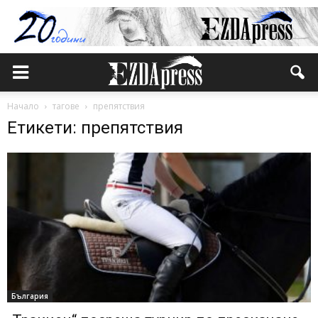
Начало
тагове
препятствия
Етикети: препятствия
България