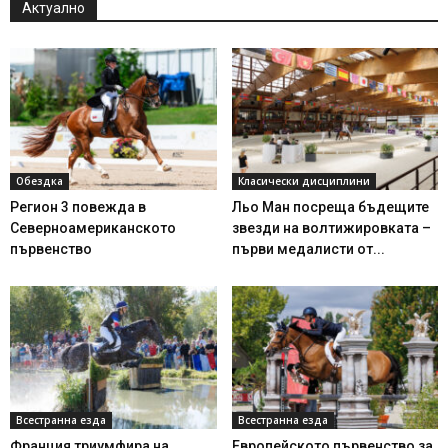
Актуално
Обездка
Класически дисциплини
Регион 3 повежда в
Льо Ман посреща бъдещите
Северноамериканското
звезди на волтижировката –
първенство
първи медалисти от...
Всестранна езда
Всестранна езда
Франция триумфира на
Европейското първенство за