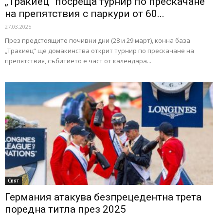
„Тракиец“ посреща турнир по прескачане
на препятствия с паркури от 60...
27.03.2025
През предстоящите почивни дни (28 и 29 март), конна база
„Тракиец“ ще домакинства открит турнир по прескачане на
препятствия, събитието е част от календара...
Свят
Германия атакува безпрецедентна трета
поредна титла през 2025