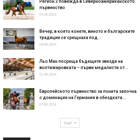
Регион 3 повежда в Северноамериканското
първенство
06.08.2026
Вечер, в която конете, виното и българските
традиции се срещнаха под...
04.08.2026
Льо Ман посреща бъдещите звезди на
волтижировката – първи медалисти от...
02.08.2026
Европейското първенство за понита започна
с доминация на Германия в обездката...
01.08.2026
още