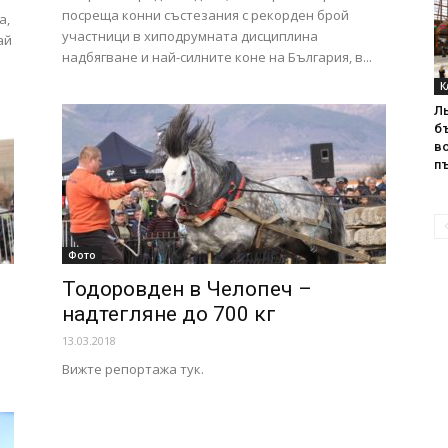
посреща конни състезания с рекорден брой
а,
участници в хиподрумната дисциплина
ай
надбягване и най-силните коне на България, в...
К
Л
б
в
пъ
Фото
Тодоровден в Челопеч –
надтегляне до 700 кг
13.03.2018
Вижте репортажа тук.