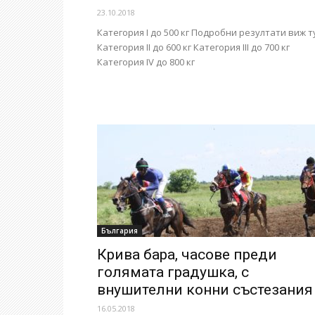
23.10.2018
Категория I до 500 кг Подробни резултати виж т
Категория II до 600 кг Категория III до 700 кг
Категория IV до 800 кг
България
Крива бара, часове преди
голямата градушка, с
внушителни конни състезания
16.05.2018