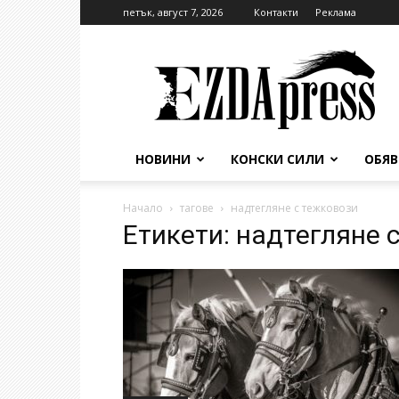
петък, август 7, 2026
Контакти
Реклама
EzdaPress
НОВИНИ
КОНСКИ СИЛИ
ОБЯ
Начало
тагове
надтегляне с тежковози
Етикети: надтегляне 