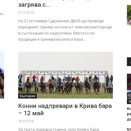
загрява с...
03.10.2018
ук
На 21 октомври Сдружение ДВАЛ ще проведе
поредният турнир за коне от тежковозни породи
в състезание по надтегляне. Мястото по
традиция е тренировъчната база...
България
О
Конни надпревари в Крива бара
Ко
– 12 май
ре
д
18.04.2018
За трета поредна година, село Крива бара