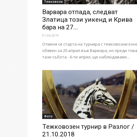
Тежковози
Варвара отпада, следват
Златица този уикенд и Крива
бара на 27...
01.04.2019
Отменя се старта на турнира с тежковозни коне
обявен за 20 април във Варвара, но преди тов
тази събота - 6-ти април, ще наблюдаваме...
Фото
Тежковозен турнир в Разлог /
21.10.2018