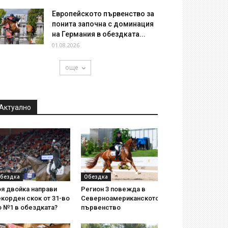
Европейското първенство за
понита започна с доминация
на Германия в обездката...
01.08.2026
още
Актуално
бездка
Обездка
я двойка направи
Регион 3 повежда в
корден скок от 31-во
Северноамериканското
о №1 в обездката?
първенство