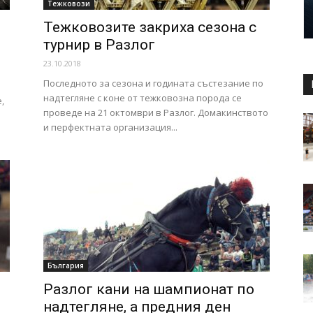
Тежковози
Тежковозите закриха сезона с
турнир в Разлог
23.10.2018
Последното за сезона и годината състезание по
надтегляне с коне от тежковозна порода се
,
проведе на 21 октомври в Разлог. Домакинството
а
и перфектната организация...
България
Разлог кани на шампионат по
надтегляне, а предния ден