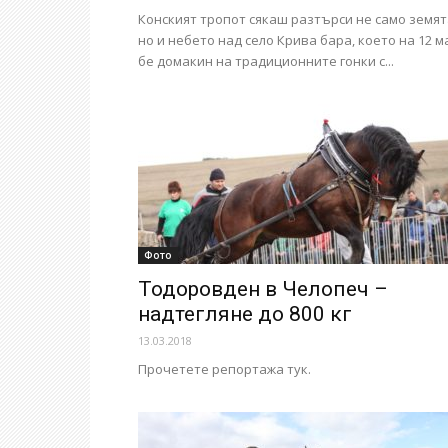
Конският тропот сякаш разтърси не само земят
но и небето над село Крива бара, което на 12 м
бе домакин на традиционните гонки с...
Фото
Тодоровден в Челопеч –
надтегляне до 800 кг
13.03.2018
Прочетете репортажа тук.