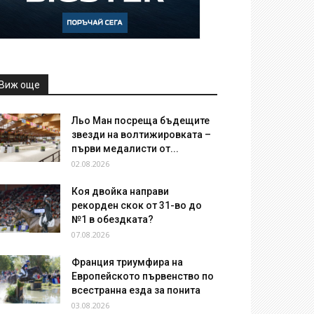
Виж още
Льо Ман посреща бъдещите
звезди на волтижировката –
първи медалисти от...
02.08.2026
Коя двойка направи
рекорден скок от 31-во до
№1 в обездката?
07.08.2026
Франция триумфира на
Европейското първенство по
всестранна езда за понита
03.08.2026