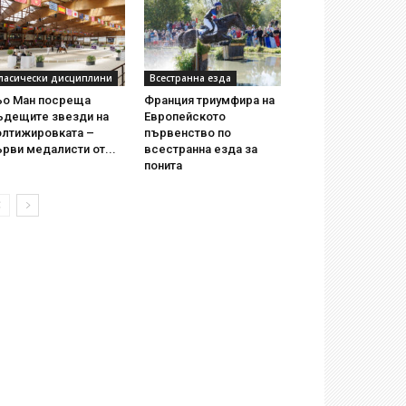
ласически дисциплини
Всестранна езда
ьо Ман посреща
Франция триумфира на
ъдещите звезди на
Европейското
олтижировката –
първенство по
рви медалисти от...
всестранна езда за
понита