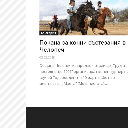
България
Покана за конни състезания в
Челопеч
05.03.2018
Община Челопеч и народно читалище „Труд и
постоянство 1901” организират конен турнир п
случай Тодоровден, на 10 март, събота в
местността „ Маята” (Мотопистата)....