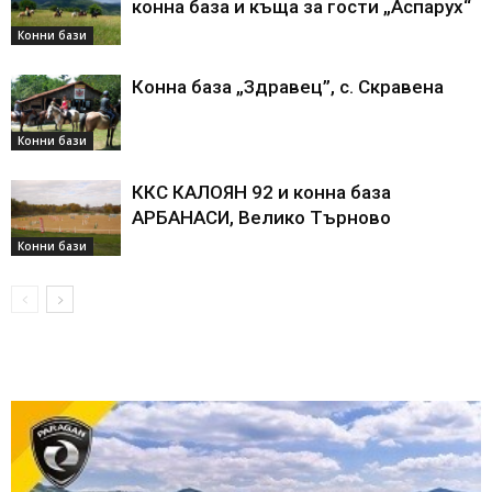
конна база и къща за гости „Аспарух“
Конни бази
Конна база „Здравец”, с. Скравена
Конни бази
ККС КАЛОЯН 92 и конна база
АРБАНАСИ, Велико Търново
Конни бази