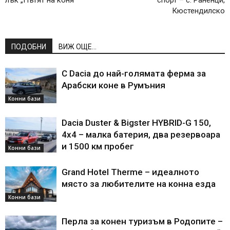
Кюстендилско
ПОДОБНИ
ВИЖ ОЩЕ...
С Dacia до най-голямата ферма за
Арабски коне в Румъния
Конни бази
Dacia Duster & Bigster HYBRID-G 150,
4х4 – малка батерия, два резервоара
и 1500 км пробег
Конни бази
Grand Hotel Therme – идеалното
място за любителите на конна езда
Конни бази
Перла за конен туризъм в Родопите –