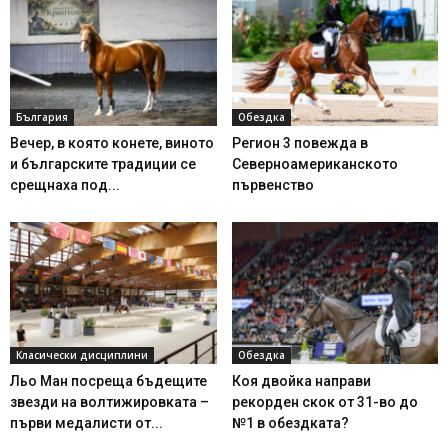
България
Обездка
Вечер, в която конете, виното
Регион 3 повежда в
и българските традиции се
Северноамериканското
срещнаха под...
първенство
Класически дисциплини
Обездка
Льо Ман посреща бъдещите
Коя двойка направи
звезди на волтижировката –
рекорден скок от 31-во до
първи медалисти от...
№1 в обездката?