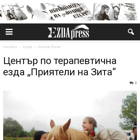
Начало
Бази
Конни бази
Център по терапевтична
езда „Приятели на Зита“
0