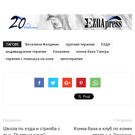
ТАГОВЕ
Веселина Фелдман
групови терапии
ЕЗДА
индивидуални терапии
Кокаляне
конна база Тангра
терапия с помощта на коне
хипотерапия
Предишна
Следваща
Школа по езда и стрелба с
Конна база и клуб по конен
лък „Пътят на коня“
спорт – с. Раненци,