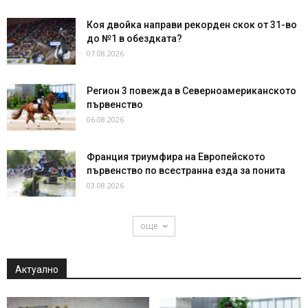
Коя двойка направи рекорден скок от 31-во
до №1 в обездката?
07.08.2026
Регион 3 повежда в Северноамериканското
първенство
06.08.2026
Франция триумфира на Европейското
първенство по всестранна езда за понита
03.08.2026
още
Актуално