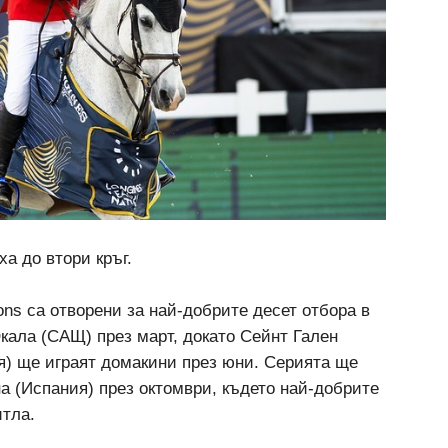
а до втори кръг.
ions са отворени за най-добрите десет отбора в
Окала (САЩ) през март, докато Сейнт Гален
) ще играят домакини през юни. Серията ще
а (Испания) през октомври, където най-добрите
итла.