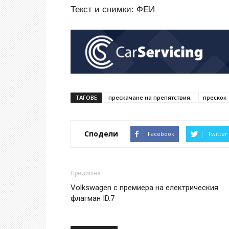
Текст и снимки: ФЕИ
ТАГОВЕ
прескачане на препятствия.
прескок
Сподели
Facebook
Twitter
Предишна
Volkswagen с премиера на електрическия
флагман ID.7