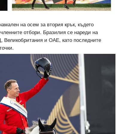
намален на осем за втория крък, където
ичленните отбори. Бразилия се нареди на
, Великобритания и ОАЕ, като последните
точки.