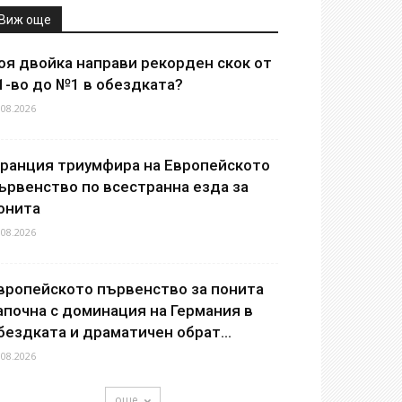
Виж още
оя двойка направи рекорден скок от
1-во до №1 в обездката?
.08.2026
ранция триумфира на Европейското
ървенство по всестранна езда за
онита
.08.2026
вропейското първенство за понита
апочна с доминация на Германия в
бездката и драматичен обрат...
.08.2026
още