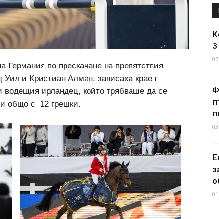
К
3
07
а Германия по прескачане на препятствия
д Уил и Кристиан Алман, записаха краен
Ф
и водещия ирландец, който трябваше да се
п
ши общо с 12 грешки.
п
03
Е
з
о
01