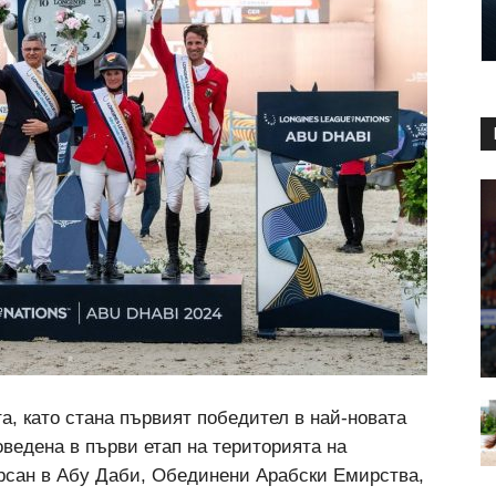
а, като стана първият победител в най-новата
роведена в първи етап на територията на
рсан в Абу Даби, Обединени Арабски Емирства,