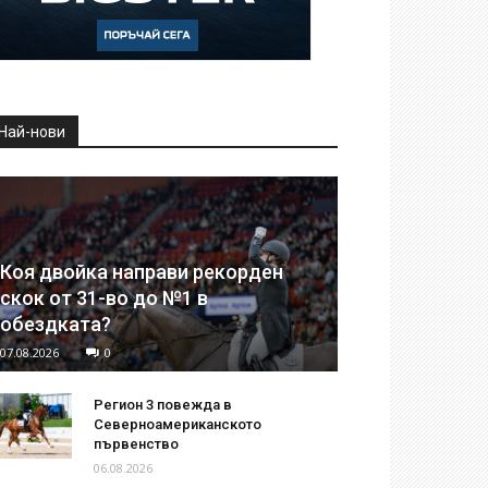
Най-нови
Коя двойка направи рекорден
скок от 31-во до №1 в
обездката?
07.08.2026
0
Регион 3 повежда в
Северноамериканското
първенство
06.08.2026