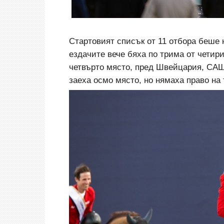
Стартовият списък от 11 отбора беше 
ездачите вече бяха по трима от четир
четвърто място, пред Швейцария, САЩ
заеха осмо място, но нямаха право на 