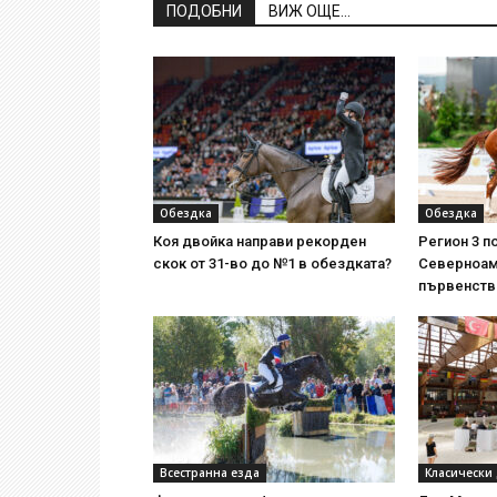
ПОДОБНИ
ВИЖ ОЩЕ...
Обездка
Обездка
Коя двойка направи рекорден
Регион 3 п
скок от 31-во до №1 в обездката?
Северноам
първенств
Всестранна езда
Класически