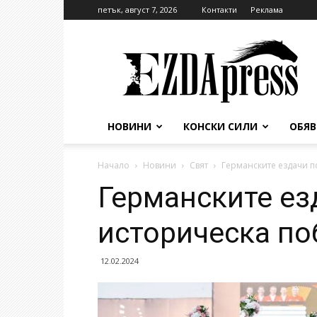
петък, август 7, 2026
Контакти
Реклама
EzdaPress
НОВИНИ
КОНСКИ СИЛИ
ОБЯ
Начало
Новини
Свят
Германските ездачи п
Германските ез
историческа по
12.02.2024