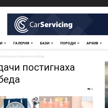
ВИ
ГАЛЕРИЯ
БАЗИ
ПОРОДИ
АРХИВ
остигнаха историческа победа
дачи постигнаха
беда
0