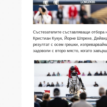
Състезателите съставляващи отбора н
Кристиан Кукук, Йорне Шпрехе, Дейви
резултат с осем грешки, изпреварвайк
задоволи с второ място, когато завър