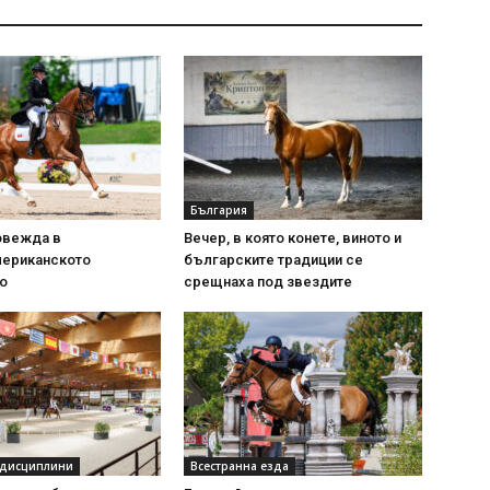
България
овежда в
Вечер, в която конете, виното и
ериканското
българските традиции се
о
срещнаха под звездите
 дисциплини
Всестранна езда