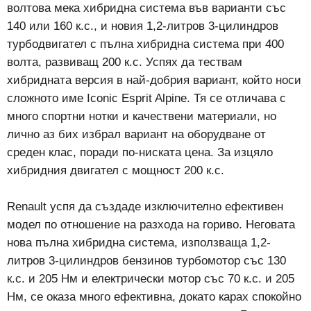
волтова мека хибридна система във варианти със
140 или 160 к.с., и новия 1,2-литров 3-цилиндров
турбодвигател с пълна хибридна система при 400
волта, развиващ 200 к.с. Успях да тествам
хибридната версия в най-добрия вариант, който носи
сложното име Iconic Esprit Alpine. Тя се отличава с
много спортни нотки и качествени материали, но
лично аз бих избрал вариант на оборудване от
среден клас, поради по-ниската цена. За изцяло
хибридния двигател с мощност 200 к.с.
Renault успя да създаде изключително ефективен
модел по отношение на разхода на гориво. Неговата
нова пълна хибридна система, използваща 1,2-
литров 3-цилиндров бензинов турбомотор със 130
к.с. и 205 Нм и електрически мотор със 70 к.с. и 205
Нм, се оказа много ефективна, докато карах спокойно