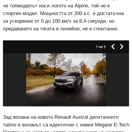
че топмоделът носи логото на Alpine, той не е
спортен модел. Мощността от 200 к.с. е достатъчна
за ускорение от 0 до 100 км/ч за 8,4 секунди, но
предаването на тягата е линейно, не е спонтанно.
1
на 5
Зад волана на новото Renault Austral дигиталното
табло и воланът са идентични с новия Megane E-Tech