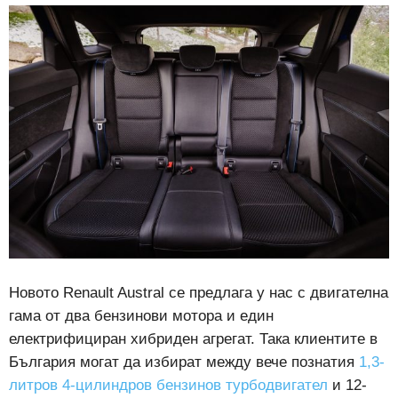
Новото Renault Austral се предлага у нас с двигателна
гама от два бензинови мотора и един
електрифициран хибриден агрегат. Така клиентите в
България могат да избират между вече познатия
1,3-
литров 4-цилиндров бензинов турбодвигател
и 12-