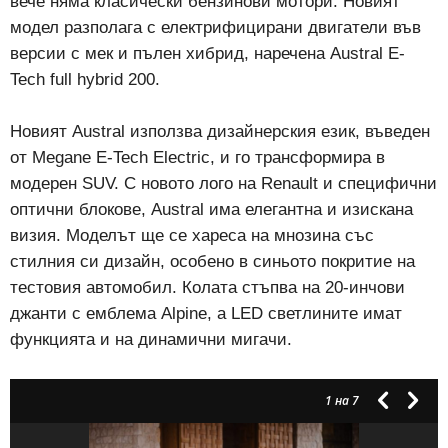
вече няма класически бензинови мотори. Новият
модел разполага с електрифицирани двигатели във
версии с мек и пълен хибрид, наречена Austral E-
Tech full hybrid 200.
Новият Austral използва дизайнерския език, въведен
от Megane E-Tech Electric, и го трансформира в
модерен SUV. С новото лого на Renault и специфични
оптични блокове, Austral има елегантна и изискана
визия. Моделът ще се хареса на мнозина със
стилния си дизайн, особено в синьото покритие на
тестовия автомобил. Колата стъпва на 20-инчови
джанти с емблема Alpine, а LED светлините имат
функцията и на динамични мигачи.
1
на 7