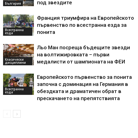
под звездите
България
Франция триумфира на Европейското
първенство по всестранна езда за
Всестранна
понита
езда
Льо Ман посреща бъдещите звезди
на волтижировката – първи
Класически
медалисти от шампионата на ФЕИ
дисциплини
Европейското първенство за понита
започна с доминация на Германия в
Всестранна
обездката и драматичен обрат в
езда
прескачането на препятствията