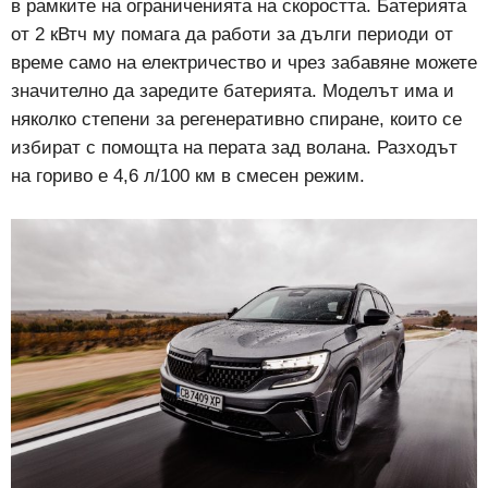
в рамките на ограниченията на скоростта. Батерията
от 2 кВтч му помага да работи за дълги периоди от
време само на електричество и чрез забавяне можете
значително да заредите батерията. Моделът има и
няколко степени за регенеративно спиране, които се
избират с помощта на перата зад волана. Разходът
на гориво е 4,6 л/100 км в смесен режим.