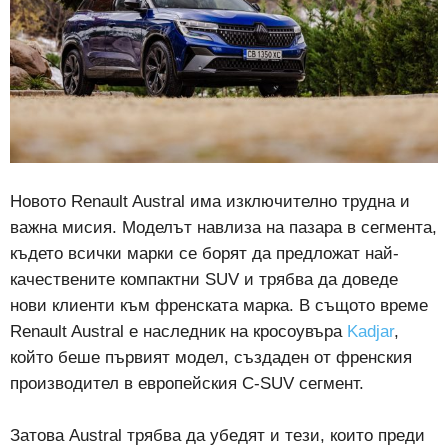
Новото Renault Austral има изключително трудна и
важна мисия. Моделът навлиза на пазара в сегмента,
където всички марки се борят да предложат най-
качествените компактни SUV и трябва да доведе
нови клиенти към френската марка. В същото време
Renault Austral е наследник на кросоувъра
Kadjar
,
който беше първият модел, създаден от френския
производител в европейския C-SUV сегмент.
Затова Austral трябва да убедят и тези, които преди