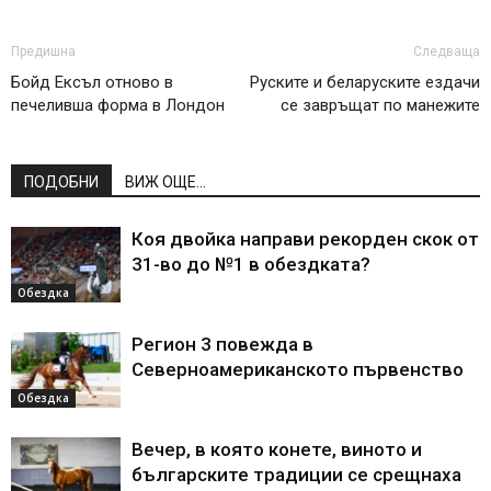
Предишна
Следваща
Бойд Ексъл отново в
Руските и беларуските ездачи
печеливша форма в Лондон
се завръщат по манежите
ПОДОБНИ
ВИЖ ОЩЕ...
Коя двойка направи рекорден скок от
31-во до №1 в обездката?
Обездка
Регион 3 повежда в
Северноамериканското първенство
Обездка
Вечер, в която конете, виното и
българските традиции се срещнаха