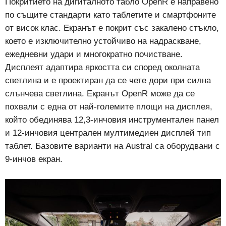
Покритието на дигиталното табло OpenR е направено
по същите стандарти като таблетите и смартфоните
от висок клас. Екранът е покрит със закалено стъкло,
което е изключително устойчиво на надраскване,
ежедневни удари и многократно почистване.
Дисплеят адаптира яркостта си според околната
светлина и е проектиран да се чете дори при силна
слънчева светлина. Екранът OpenR може да се
похвали с една от най-големите площи на дисплея,
който обединява 12,3-инчовия инструментален панел
и 12-инчовия централен мултимедиен дисплей тип
таблет. Базовите варианти на Austral са оборудвани с
9-инчов екран.