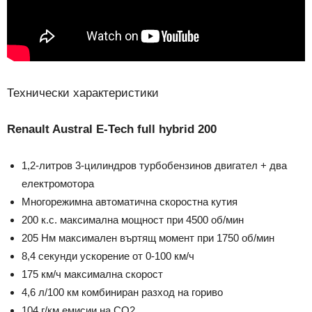
Технически характеристики
Renault Austral E-Tech full hybrid 200
1,2-литров 3-цилиндров турбобензинов двигател + два
електромотора
Многорежимна автоматична скоростна кутия
200 к.с. максимална мощност при 4500 об/мин
205 Нм максимален въртящ момент при 1750 об/мин
8,4 секунди ускорение от 0-100 км/ч
175 км/ч максимална скорост
4,6 л/100 км комбиниран разход на гориво
104 г/км емисии на СО2