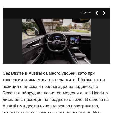
1
на 10
Седалките в Austral са много удобни, като при
топверсията има масаж в седалките. Шофьорската
позиция е висока и предлага добра видимост, а
Renault е оборудвал новия си модел и с нов Head-up
дисплей с проекция на предното стъкло. В салона на
Austral има достатъчно вътрешно пространство,
особено за съхранение на дребни предмети. Има