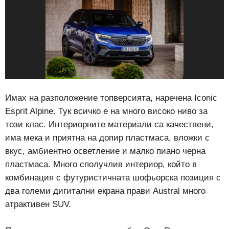
Имах на разположение топверсията, наречена Iconic
Esprit Alpine. Тук всичко е на много високо ниво за
този клас. Интериорните материали са качествени,
има мека и приятна на допир пластмаса, вложки с
вкус, амбиентно осветление и малко пиано черна
пластмаса. Много сполучлив интериор, който в
комбинация с футуристичната шофьорска позиция с
два големи дигитални екрана прави Austral много
атрактивен SUV.