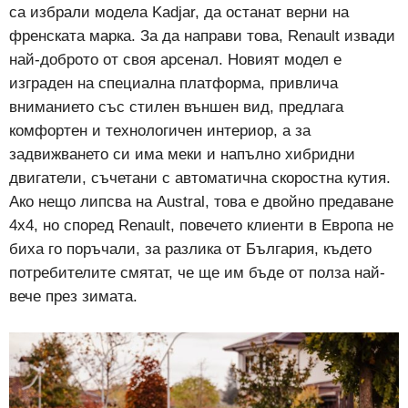
са избрали модела Kadjar, да останат верни на
френската марка. За да направи това, Renault извади
най-доброто от своя арсенал. Новият модел е
изграден на специална платформа, привлича
вниманието със стилен външен вид, предлага
комфортен и технологичен интериор, а за
задвижването си има меки и напълно хибридни
двигатели, съчетани с автоматична скоростна кутия.
Ако нещо липсва на Austral, това е двойно предаване
4х4, но според Renault, повечето клиенти в Европа не
биха го поръчали, за разлика от България, където
потребителите смятат, че ще им бъде от полза най-
вече през зимата.