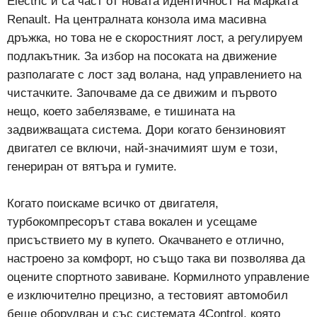
Electric и са част от новата идентичност на марката
Renault. На централната конзола има масивна
дръжка, но това не е скоростният лост, а регулируем
подлакътник. За избор на посоката на движение
разполагате с лост зад волана, над управлението на
чистачките. Започваме да се движим и първото
нещо, което забелязваме, е тишината на
задвижващата система. Дори когато бензиновият
двигател се включи, най-значимият шум е този,
генериран от вятъра и гумите.
Когато поискаме всичко от двигателя,
турбокомпресорът става вокален и усещаме
присъствието му в купето. Окачването е отлично,
настроено за комфорт, но също така ви позволява да
оцените спортното завиване. Кормилното управление
е изключително прецизно, а тестовият автомобил
беше оборудван и със системата 4Control, която