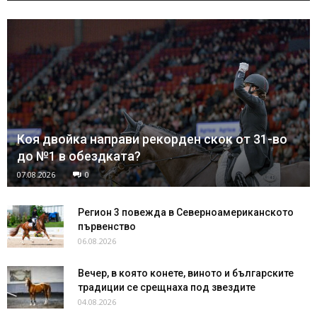
Коя двойка направи рекорден скок от 31-во
до №1 в обездката?
07.08.2026
0
Регион 3 повежда в Северноамериканското
първенство
06.08.2026
Вечер, в която конете, виното и българските
традиции се срещнаха под звездите
04.08.2026