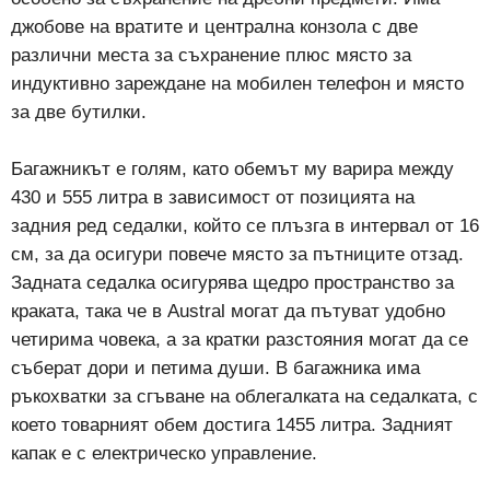
джобове на вратите и централна конзола с две
различни места за съхранение плюс място за
индуктивно зареждане на мобилен телефон и място
за две бутилки.
Багажникът е голям, като обемът му варира между
430 и 555 литра в зависимост от позицията на
задния ред седалки, който се плъзга в интервал от 16
см, за да осигури повече място за пътниците отзад.
Задната седалка осигурява щедро пространство за
краката, така че в Austral могат да пътуват удобно
четирима човека, а за кратки разстояния могат да се
съберат дори и петима души. В багажника има
ръкохватки за сгъване на облегалката на седалката, с
което товарният обем достига 1455 литра. Задният
капак е с електрическо управление.