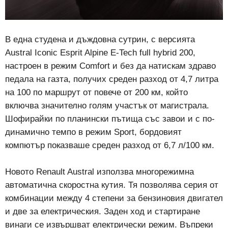
В една студена и дъждовна сутрин, с версията
Austral Iconic Esprit Alpine E-Tech full hybrid 200,
настроен в режим Comfort и без да натискам здраво
педала на газта, получих среден разход от 4,7 литра
на 100 по маршрут от повече от 200 км, който
включва значително голям участък от магистрала.
Шофирайки по планински пътища със завои и с по-
динамично темпо в режим Sport, бордовият
компютър показваше среден разход от 6,7 л/100 км.
Новото Renault Austral използва многорежимна
автоматична скоростна кутия. Тя позволява серия от
комбинации между 4 степени за бензиновия двигател
и две за електрическия. Заден ход и стартиране
винаги се извършват електрически режим. Въпреки