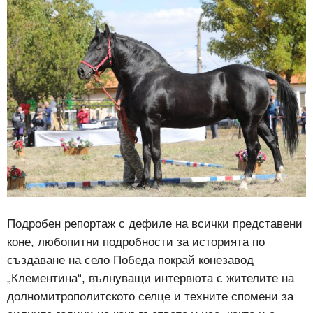
Подробен репортаж с дефиле на всички представени
коне, любопитни подробности за историята по
създаване на село Победа покрай конезавод
„Клементина“, вълнуващи интервюта с жителите на
долномитрополитското селце и техните спомени за