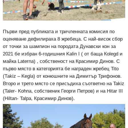
Първи пред публиката и тричленната комисия по
оценяване дефилираха 8 жребеца. С най-висок сбор
от точки за шампион на породата Дунавски кон за
2021 бе избран 6-годишния Kalin I ( от баща Коlegd и
майка Laterna) , собственост на Красимир Динов. С
първо място в категорията бе награден жребец Tito
(Таkiz – Kegla) от конюшните на Димитър Трифонов.
Второ и трето място се присъдиха съответно на Takiz
(Taler- Kohna, собственик Георги Петров) и на Hitar III
(Hiltan- Talpa, Красимир Динов).