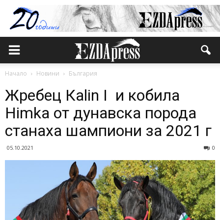
Начало
Новини
България
Жребец Кalin I и кобила
Himka от дунавска порода
станаха шампиони за 2021 г
05.10.2021
0