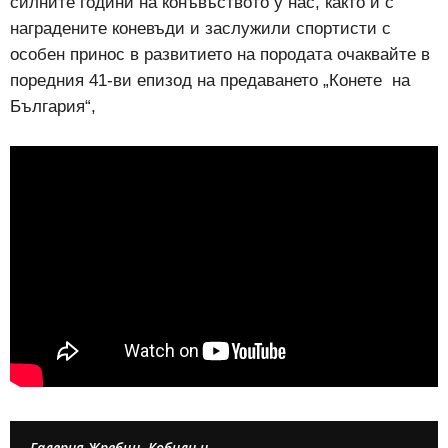
силните години на конъвъството у нас, както и с
наградените коневъди и заслужили спортисти с
особен принос в развитието на породата очаквайте в
поредния 41-ви епизод на предаването „Конете на
България“,
Галерия Жребци, Кобили и