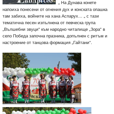
„ На Дунава конете
напоиха понесени от огнения дух и конската опашка
там забиха, войните на хана Аспарух… „ с тази
тематична песен изпълнена от певческа група
„Вълшебни звуци“ към народно читалище „Зора“ в
село Победа започна празника, допълнен с ритъм и
настроение от танцова формация „Гайтани“.