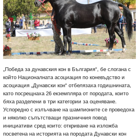
„Победа за дунавския кон в България“, бе слогана с
който Националната асоциация по коневъдство и
асоциация „Дунавски кон“ отбелязаха годишнината,
като посрещнаха 26 екземпляра от породата, които
бяха разделени в три категории за оценяване.
Успоредно с излъчване на шампионите се проведоха
и няколко съпътстващи празничния повод
инициативи сред които: откриване на изложба
посветена на историята на породата Дунавски кон