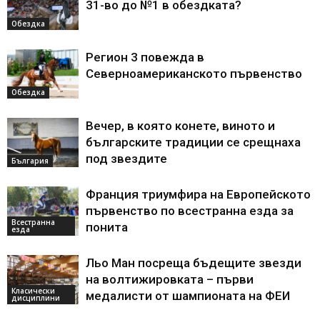
31-во до №1 в обездката?
Обездка
Регион 3 повежда в
Северноамериканското първенство
Обездка
Вечер, в която конете, виното и
българските традиции се срещнаха
под звездите
България
Франция триумфира на Европейското
първенство по всестранна езда за
Всестранна
понита
езда
Льо Ман посреща бъдещите звезди
на волтижировката – първи
Класически
медалисти от шампионата на ФЕИ
дисциплини