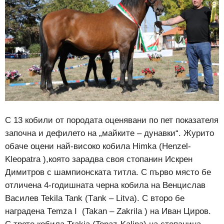
С 13 кобили от породата оценявани по пет показателя
започна и дефилето на „майките – дунавки“. Журито
обаче оцени най-високо кобила Himka (Henzel-
Kleopatra ),която зарадва своя стопанин Искрен
Димитров с шампионската титла. С първо място бе
отличена 4-годишната черна кобила на Венцислав
Василев Tekila Tank (Тank – Litva). С второ бе
наградена Теmza I (Takan – Zakrila ) на Иван Циров.