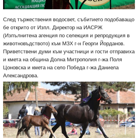
След тържествения водосвет, събитието подобаващо
бе открито от Изпл. Директор на ИАСРЖ
(Изпълнитена агенция по селекция и репродукция в
животновъдството) към МЗХ г-н Георги Йорданов.
Приветствени думи към участници и гости отправиха
и кмета на община Долна Митрополия г-жа Поля
Цоновска и кмета на село Победа г-жа Даниела
Александрова.