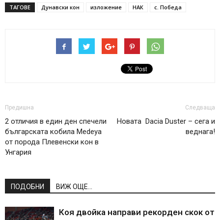
ТАГОВЕ
Дунавски кон
изложение
НАК
с. Победа
Предишна
Следваща
2 отличия в един ден спечели
Новата Dacia Duster – сега и
българската кобила Medeya
веднага!
от порода Плевенски кон в
Унгария
ПОДОБНИ
ВИЖ ОЩЕ...
Коя двойка направи рекорден скок от