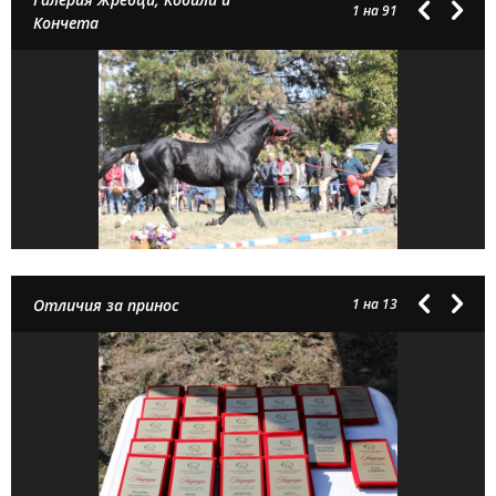
1
на 91
Кончета
Отличия за принос
1
на 13