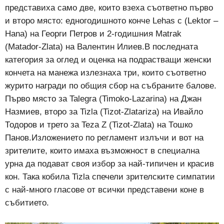
представиха само две, които взеха съответно първо
и второ място: едногодишното конче Lehas с (Lektor –
Hana) на Георги Петров и 2-годишния Matrak
(Matador-Zlata) на Валентин Илиев.В последната
категория за оглед и оценка на подрастващи женски
кончета на манежа излезнаха три, които съответно
журито награди по общия сбор на събраните балове.
Първо място за Talegra (Timoko-Lazarina) на Джан
Назмиев, второ за Tizla (Tizot-Zlatariza) на Ивайло
Тодоров и трето за Teza Z (Tizot-Zlata) на Тошко
Панов.Изложението по регламент излъчи и вот на
зрителите, които имаха възможност в специална
урна да подават своя избор за най-типичен и красив
кон. Така кобила Tizla спечели зрителските симпатии
с най-много гласове от всички представени коне в
събитието.