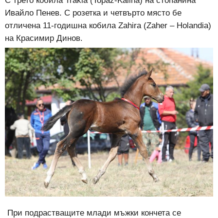
С трето кобила Trakia (Topaz-Kalina) на стопанина
Ивайло Пенев. С розетка и четвърто място бе
отличена 11-годишна кобила Zahira (Zaher – Holandia)
на Красимир Динов.
При подрастващите млади мъжки кончета се