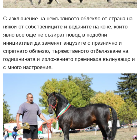
С изключение на немърливото облекло от страна на
някои от собствениците и водачите на коне, които
явно все още не съзират повод в подобни
инициативи да заменят анцузите с празнично и
спретнато облекло, тържественото отбелязване на
годишнината и изложението преминаха вълнуващо и
с много настроение.