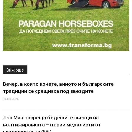
Виж още
Вечер, в която конете, виното и българските
традиции се срещнаха под звездите
04.08.2026
Льо Ман посреща бъдещите звезди на
волтижировката – първи медалисти от
шампионата на ФЕИ