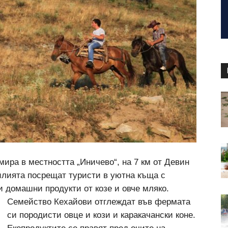
ира в местността „Иничево“, на 7 км от Девин
илията посрещат туристи в уютна къща с
и домашни продукти от козе и овче мляко.
Семейство
Кехайови отглеждат във фермата
си породисти овце и кози и каракачански коне.