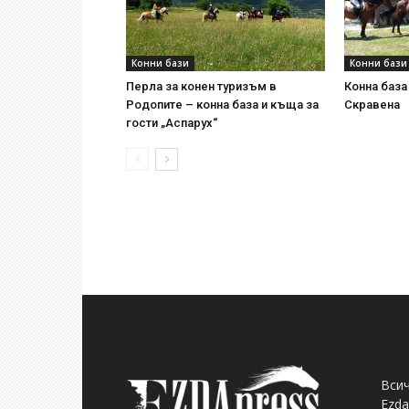
Конни бази
Конни бази
Перла за конен туризъм в
Конна база
Родопите – конна база и къща за
Скравена
гости „Аспарух“
Всич
Ezda