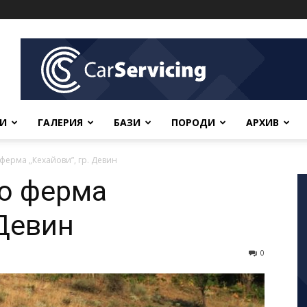
ВИ
ГАЛЕРИЯ
БАЗИ
ПОРОДИ
АРХИВ
ферма „Кехайови”, гр. Девин
ко ферма
 Девин
0