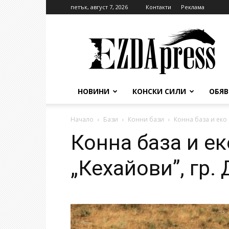
петък, август 7, 2026
Контакти
Реклама
EzdaPress
НОВИНИ
КОНСКИ СИЛИ
ОБЯ
Начало
Бази
Конни бази
Конна база и еко 
Конна база и е
„Кехайови”, гр.