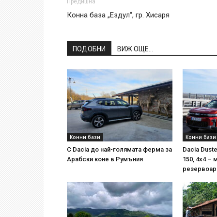
Предишна
Конна база „Ездул“, гр. Хисаря
ПОДОБНИ
ВИЖ ОЩЕ...
Конни бази
Конни бази
С Dacia до най-голямата ферма за
Dacia Duste
Арабски коне в Румъния
150, 4х4 – 
резервоара