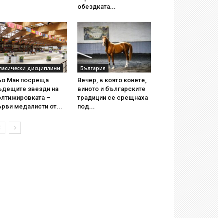
обездката...
ласически дисциплини
България
ьо Ман посреща
Вечер, в която конете,
ъдещите звезди на
виното и българските
олтижировката –
традиции се срещнаха
рви медалисти от...
под...