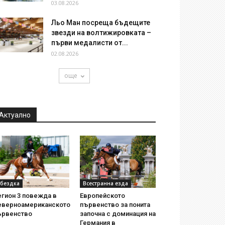
03.08.2026
Льо Ман посреща бъдещите
звезди на волтижировката –
първи медалисти от...
02.08.2026
още
Актуално
бездка
Всестранна езда
егион 3 повежда в
Европейското
еверноамериканското
първенство за понита
ървенство
започна с доминация на
Германия в