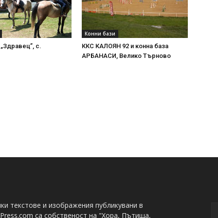
Конни бази
 „Здравец”, с.
ККС КАЛОЯН 92 и конна база
АРБАНАСИ, Велико Търново
ки текстове и изображения публикувани в
Press.com са собственост на "Хора, Пътища,