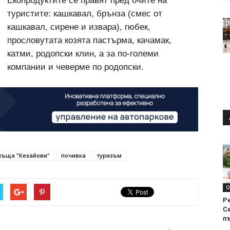
Екопродуктите се правят пред очите на
туристите: кашкавал, брънза (смес от
кашкавал, сирене и извара), гюбек,
прословутата козята пастърма, качамак,
катми, родопски клин, а за по-големи
компании и чеверме по родопски.
къща "Кехайови"
почивка
туризъм
О
Р
С
п