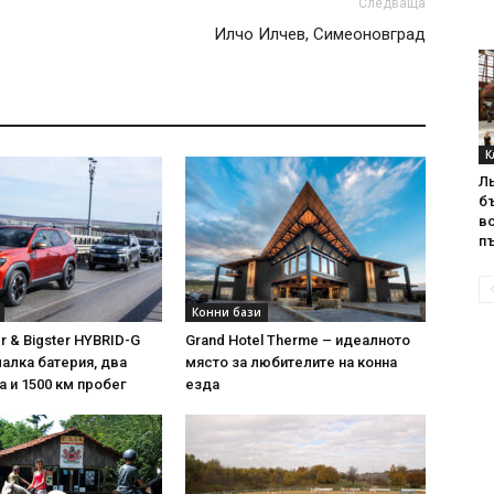
Следваща
Илчо Илчев, Симеоновград
К
Л
б
в
пъ
Конни бази
r & Bigster HYBRID-G
Grand Hotel Therme – идеалното
малка батерия, два
място за любителите на конна
 и 1500 км пробег
езда