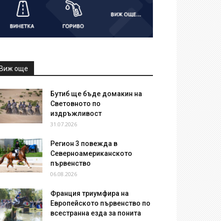
Виж още
Бутиб ще бъде домакин на
Световното по
издръжливост
31.07.2026
Регион 3 повежда в
Северноамериканското
първенство
06.08.2026
Франция триумфира на
Европейското първенство по
всестранна езда за понита