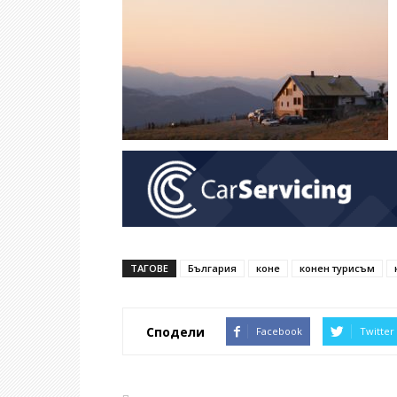
ТАГОВЕ
България
коне
конен турисъм
Сподели
Facebook
Twitter