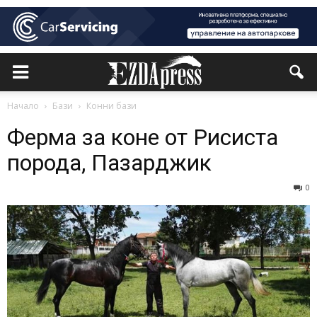
Начало
Бази
Конни бази
Ферма за коне от Рисиста
порода, Пазарджик
0