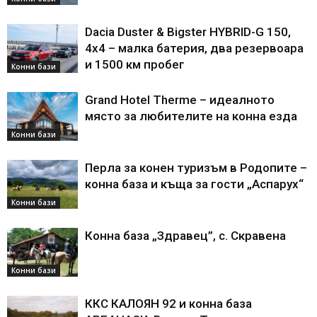
Dacia Duster & Bigster HYBRID-G 150,
4х4 – малка батерия, два резервоара
и 1500 км пробег
Конни бази
Grand Hotel Therme – идеалното
място за любителите на конна езда
Конни бази
Перла за конен туризъм в Родопите –
конна база и къща за гости „Аспарух“
Конни бази
Конна база „Здравец”, с. Скравена
Конни бази
ККС КАЛОЯН 92 и конна база