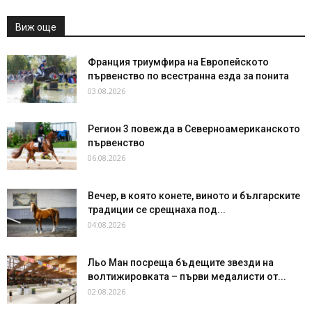
Виж още
Франция триумфира на Европейското
първенство по всестранна езда за понита
03.08.2026
Регион 3 повежда в Северноамериканското
първенство
06.08.2026
Вечер, в която конете, виното и българските
традиции се срещнаха под...
04.08.2026
Льо Ман посреща бъдещите звезди на
волтижировката – първи медалисти от...
02.08.2026