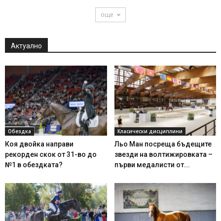
още
Актуално
Обездка
Класически дисциплини
Коя двойка направи
Льо Ман посреща бъдещите
рекорден скок от 31-во до
звезди на волтижировката –
№1 в обездката?
първи медалисти от...