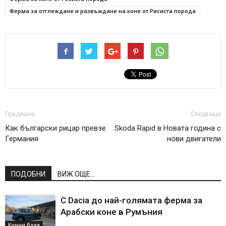
Ферма за отглеждане и развъждане на коне от Рисиста порода
Предишна
Следваща
Как български рицар превзе
Skoda Rapid в Новата година с
Германия
нови двигатели
ПОДОБНИ
ВИЖ ОЩЕ...
С Dacia до най-голямата ферма за
Арабски коне в Румъния
Конни бази