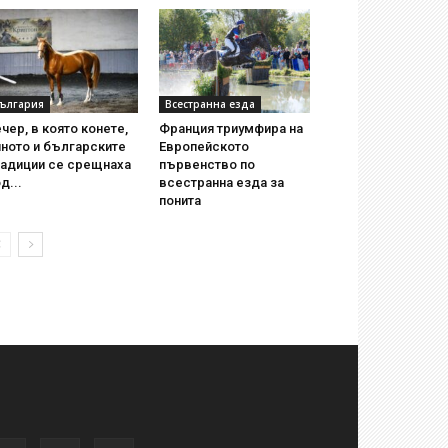
ългария
Всестранна езда
чер, в която конете,
Франция триумфира на
ното и българските
Европейското
радиции се срещнаха
първенство по
д...
всестранна езда за
понита