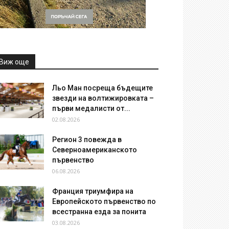
Виж още
Льо Ман посреща бъдещите
звезди на волтижировката –
първи медалисти от...
02.08.2026
Регион 3 повежда в
Северноамериканското
първенство
06.08.2026
Франция триумфира на
Европейското първенство по
всестранна езда за понита
03.08.2026