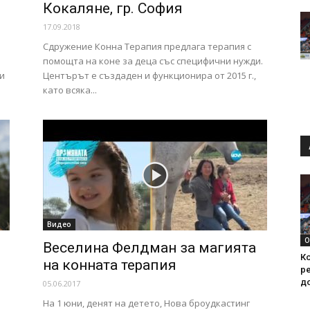
Кокаляне, гр. София
17.09.2018
Сдружение Конна Терапия предлага терапия с
помощта на коне за деца със специфични нужди.
и
Центърът е създаден и функционира от 2015 г.,
като всяка...
Видео
О
Веселина Фелдман за магията
Ко
на конната терапия
ре
д
05.06.2017
На 1 юни, денят на детето, Нова броудкастинг