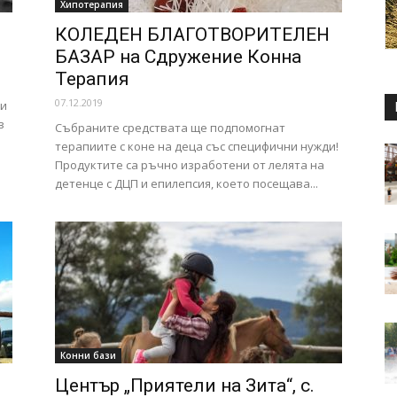
Хипотерапия
КОЛЕДЕН БЛАГОТВОРИТЕЛЕН
БАЗАР на Сдружение Конна
Терапия
07.12.2019
си
в
Събраните средствата ще подпомогнат
терапиите с коне на деца със специфични нужди!
Продуктите са ръчно изработени от лелята на
детенце с ДЦП и епилепсия, което посещава...
Конни бази
Център „Приятели на Зита“, с.