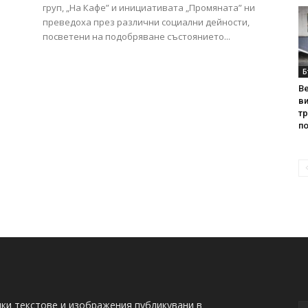
груп, „На Кафе” и инициативата „Промяната” ни
преведоха през различни социални дейности,
посветени на подобряване състоянието...
Б
Ве
ви
т
по
ки текстове и изображения публикувани в