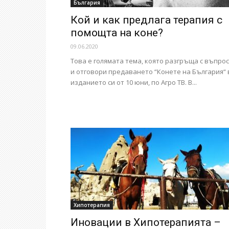
България
Кой и как предлага терапия с
помощта на коне?
09.06.2020
Това е голямата тема, която разгръща с въпро
и отговори предаването “Конете на България“ 
изданието си от 10 юни, по Агро ТВ. В...
Хипотерапия
Иновации в Хипотерапията –