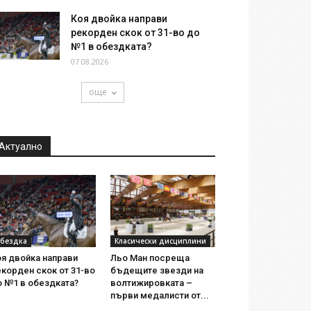
Коя двойка направи
рекорден скок от 31-во до
№1 в обездката?
07.08.2026
още
Актуално
бездка
Класически дисциплини
я двойка направи
Льо Ман посреща
корден скок от 31-во
бъдещите звезди на
о №1 в обездката?
волтижировката –
първи медалисти от...