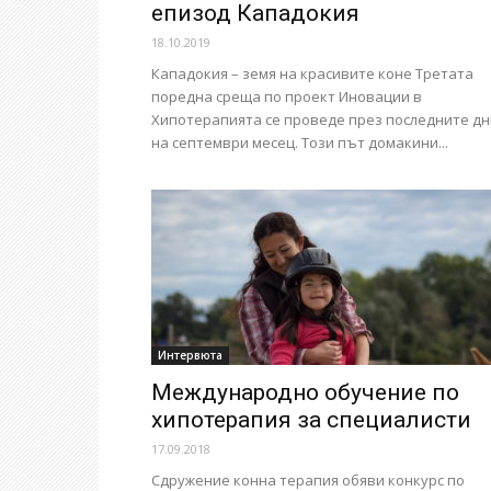
епизод Кападокия
18.10.2019
Кападокия – земя на красивите коне Третата
поредна среща по проект Иновации в
Хипотерапията се проведе през последните дн
на септември месец. Този път домакини...
Интервюта
Международно обучение по
хипотерапия за специалисти
17.09.2018
Сдружение конна терапия обяви конкурс по