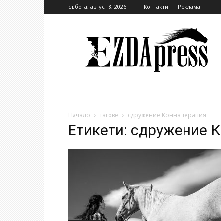
събота, август 8, 2026
Контакти
Реклама
EzdaPress
Начало
тагове
сдружение Конна терапия
Етикети: сдружение 