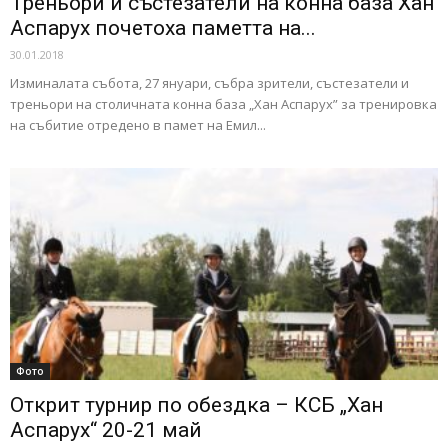
Треньори и състезатели на конна база Хан
Аспарух почетоха паметта на...
30.01.2018
Изминалата събота, 27 януари, събра зрители, състезатели и
треньори на столичната конна база „Хан Аспарух” за тренировка
на събитие отредено в памет на Емил...
Фото
Открит турнир по обездка – КСБ „Хан
Аспарух“ 20-21 май