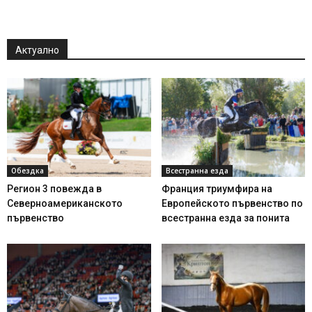
Актуално
Обездка
Всестранна езда
Регион 3 повежда в
Франция триумфира на
Северноамериканското
Европейското първенство по
първенство
всестранна езда за понита