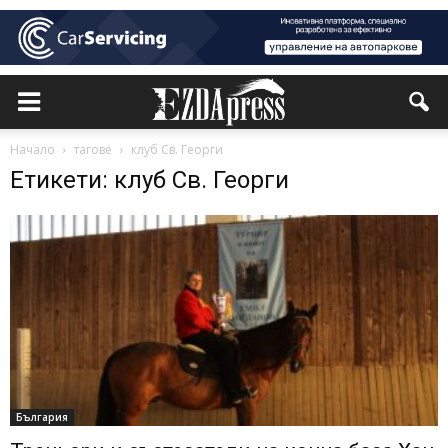
Начало
тагове
клуб Св. Георги
Етикети: клуб Св. Георги
България