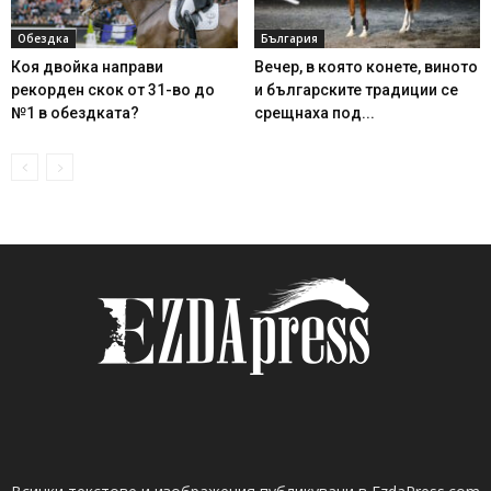
Обездка
България
Коя двойка направи
Вечер, в която конете, виното
рекорден скок от 31-во до
и българските традиции се
№1 в обездката?
срещнаха под...