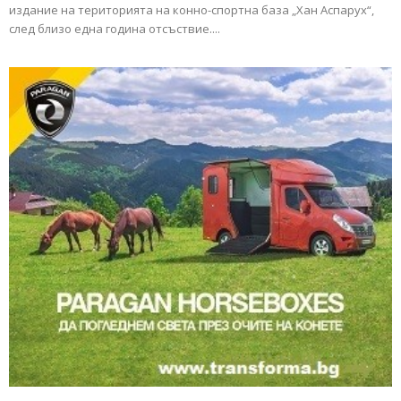
издание на територията на конно-спортна база „Хан Аспарух“,
след близо една година отсъствие....