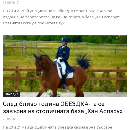
26.05.2017
На 20 и 21 май дисциплината обездка се завърна със свое
издание на територията на конно-спортна база „Хан Аспарух“.
Статията може да прочетете тук.
Обездка
След близо година ОБЕЗДКА-та се
завърна на столичната база „Хан Аспарух“
26.05.2017
На 20 и 21 май дисциплината обездка се завърна със свое