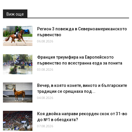
Виж още
Регион 3 повежда в Северноамериканското
първенство
06.08.2026
Франция триумфира на Европейското
първенство по всестранна езда за понита
03.08.2026
Вечер, в която конете, виното и българските
традиции се срещнаха под...
04.08.2026
Коя двойка направи рекорден скок от 31-во
до №1 в обездката?
07.08.2026