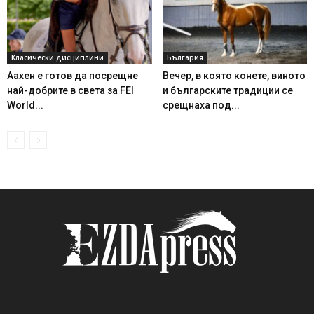
Класически дисциплини
България
Аахен е готов да посрещне
Вечер, в която конете, виното
най-добрите в света за FEI
и българските традиции се
World...
срещнаха под...