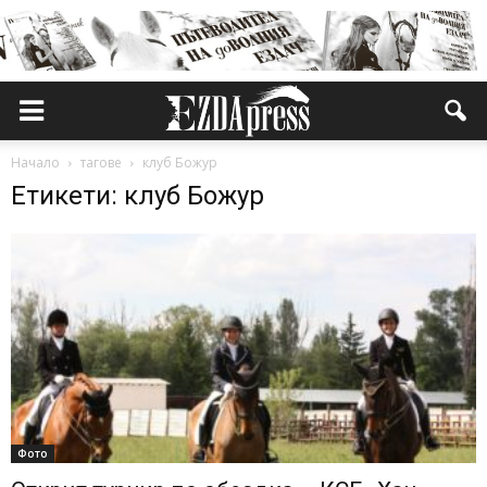
Начало
тагове
клуб Божур
Етикети: клуб Божур
Фото