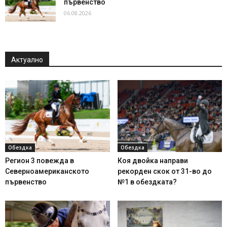
първенство
06.08.2026
Актуално
Обездка
Обездка
Регион 3 повежда в
Коя двойка направи
Северноамериканското
рекорден скок от 31-во до
първенство
№1 в обездката?