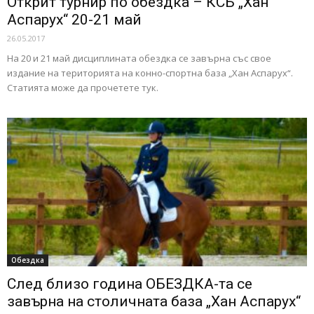
Открит турнир по обездка – КСБ „Хан
Аспарух“ 20-21 май
26.05.2017
На 20 и 21 май дисциплината обездка се завърна със свое
издание на територията на конно-спортна база „Хан Аспарух“.
Статията може да прочетете тук.
Обездка
След близо година ОБЕЗДКА-та се
завърна на столичната база „Хан Аспарух“