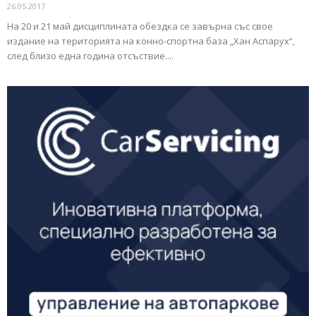
26.05.2017
На 20 и 21 май дисциплината обездка се завърна със свое
издание на територията на конно-спортна база „Хан Аспарух“,
след близо една година отсъствие....