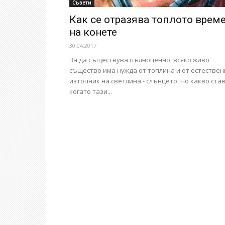
Съвети
Как се отразява топлото врем
на конете
30.04.2017
За да съществува пълноценно, всяко живо
същество има нужда от топлина и от естествен
източник на светлина - слънцето. Но какво став
когато тази...