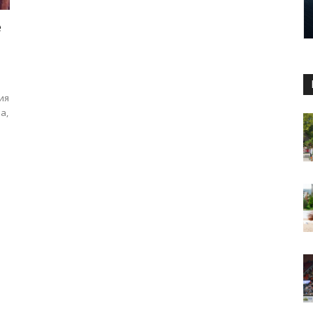
е
ия
а,