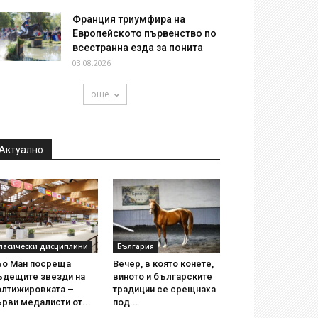
Франция триумфира на
Европейското първенство по
всестранна езда за понита
03.08.2026
още
Актуално
ласически дисциплини
България
ьо Ман посреща
Вечер, в която конете,
ъдещите звезди на
виното и българските
олтижировката –
традиции се срещнаха
рви медалисти от...
под...