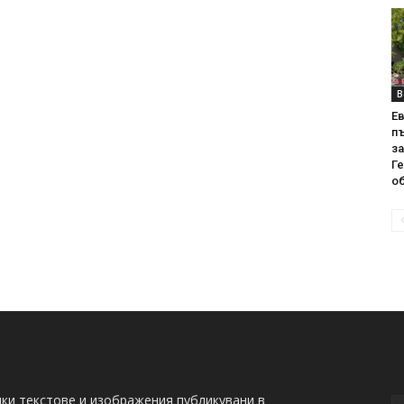
В
Е
пъ
за
Г
об
ки текстове и изображения публикувани в