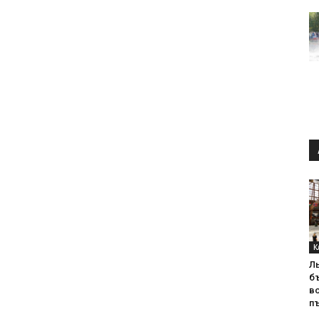
К
Л
б
в
пъ