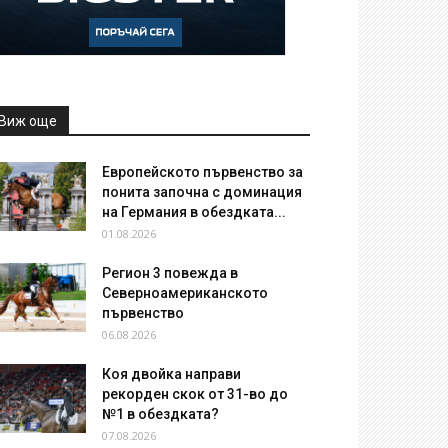
Виж още
Европейското първенство за
понита започна с доминация
на Германия в обездката...
01.08.2026
Регион 3 повежда в
Северноамериканското
първенство
06.08.2026
Коя двойка направи
рекорден скок от 31-во до
№1 в обездката?
07.08.2026