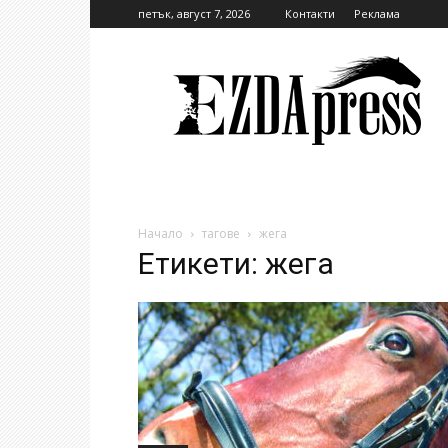
петък, август 7, 2026
Контакти
Реклама
EzdaPress
Начало
тагове
жега
Етикети: жега