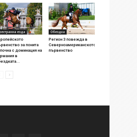
сестранна езда
Обездка
вропейското
Регион 3 повежда в
рвенство за понита
Северноамериканското
почна с доминация на
първенство
ермания в
ездката...