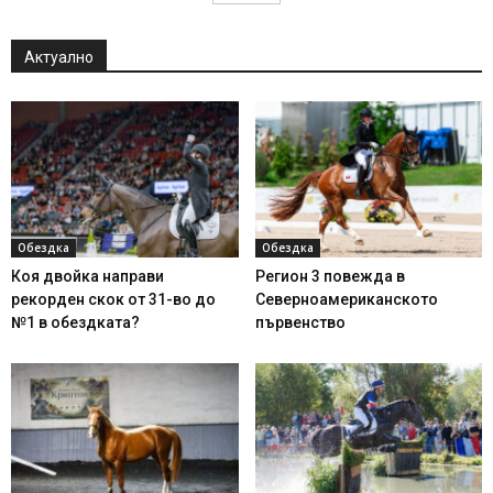
Актуално
Обездка
Обездка
Коя двойка направи
Регион 3 повежда в
рекорден скок от 31-во до
Северноамериканското
№1 в обездката?
първенство