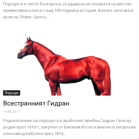
Породата е чисто българска, създадена на основата на местни
примитивни коне и с над 100-годишна история. Всичко започва в
края на 19 век. Целта...
Породи
Всестранният Гидран
14.08.2017
Родоначалник на породата е арабският жребец Гидран Сеньор,
роден през 1910 г., закупен от Близкия Изток и внесен в унгарския
конезавод Баболна през 1814...