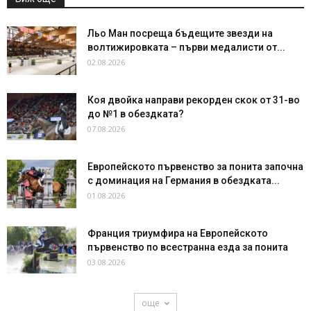
Льо Ман посреща бъдещите звезди на
волтижировката – първи медалисти от...
02.08.2026
Коя двойка направи рекорден скок от 31-во
до №1 в обездката?
07.08.2026
Европейското първенство за понита започна
с доминация на Германия в обездката...
01.08.2026
Франция триумфира на Европейското
първенство по всестранна езда за понита
03.08.2026
още