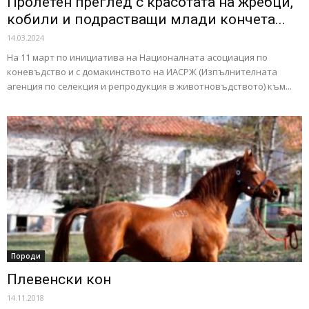
Пролетен преглед с красотата на жребци,
кобили и подрастващи млади кончета...
14.03.2024
На 11 март по инициатива на Националната асоциация по
коневъдство и с домакинството на ИАСРЖ (Изпълнителната
агенция по селекция и репродукция в животновъдството) към...
Породи
Плевенски кон
14.11.2018