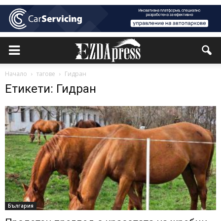
Начало
тагове
Гидран
Етикети: Гидран
България