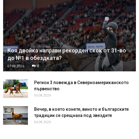
Коя двойка направи рекорден скок от 31-во
до №1 в обездката?
07.08.2026
0
Регион 3 повежда в Северноамериканското
първенство
06.08.2026
Вечер, в която конете, виното и българските
традиции се срещнаха под звездите
04.08.2026