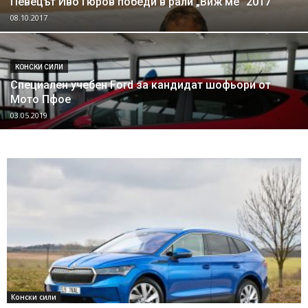
Певецът Иво Гюров победи в рали „Виж ме“ 2017
08.10.2017
КОНСКИ СИЛИ
Специален учебен Ford за кандидат шофьори от
Мото Пфое
03.05.2019
Конски сили