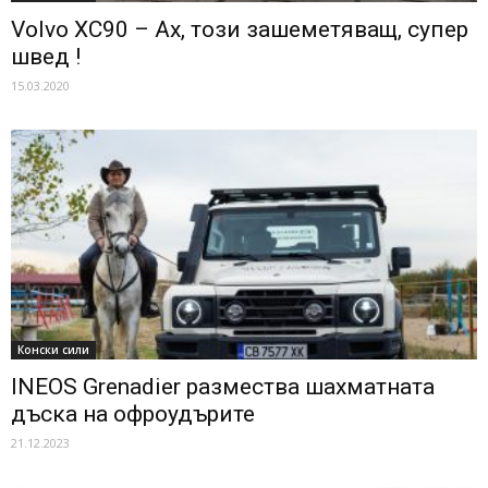
Volvo XC90 – Ах, този зашеметяващ, супер
швед !
15.03.2020
Конски сили
INEOS Grenadier размества шахматната
дъска на офроудърите
21.12.2023