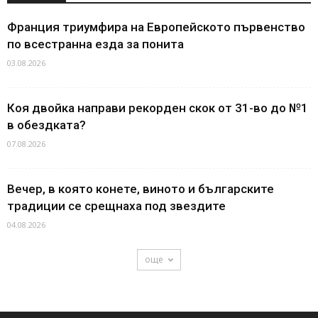
Франция триумфира на Европейското първенство
по всестранна езда за понита
03.08.2026
Коя двойка направи рекорден скок от 31-во до №1
в обездката?
07.08.2026
Вечер, в която конете, виното и българските
традиции се срещнаха под звездите
04.08.2026
още