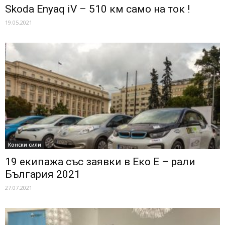
Skoda Enyaq iV – 510 км само на ток !
19.05.2021
Конски сили
19 екипажа със заявки в Еко Е – рали
България 2021
27.07.2021