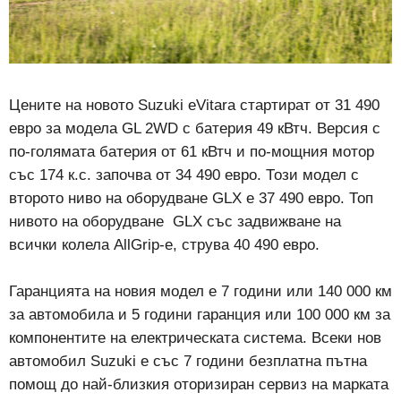
Цените на новото Suzuki eVitara стартират от 31 490
евро за модела GL 2WD с батерия 49 кВтч. Версия с
по-голямата батерия от 61 кВтч и по-мощния мотор
със 174 к.с. започва от 34 490 евро. Този модел с
второто ниво на оборудване GLX е 37 490 евро. Топ
нивото на оборудване GLX със задвижване на
всички колела AllGrip-e, струва 40 490 евро.
Гаранцията на новия модел е 7 години или 140 000 км
за автомобила и 5 години гаранция или 100 000 км за
компонентите на електрическата система. Всеки нов
автомобил Suzuki е със 7 години безплатна пътна
помощ до най-близкия оторизиран сервиз на марката