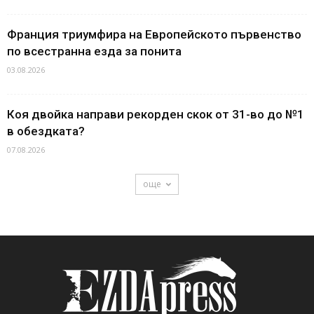
Франция триумфира на Европейското първенство
по всестранна езда за понита
03.08.2026
Коя двойка направи рекорден скок от 31-во до №1
в обездката?
07.08.2026
още