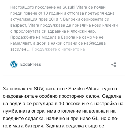
За компактен SUV, какъвто е Suzuki eVitara, едно от
очарованията е особено просторния салон. Седалка
на водача се регулира в 10 посоки и е с настройка на
лумбалната опора, има отопление на волана и на
предните седалки, налично и при ниво GL, но с по-
голямата батерия. Задната седалка също се