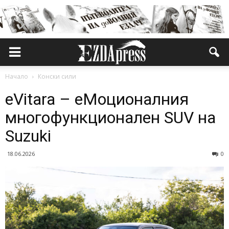
Начало
Конски сили
eVitara – еМоционалния
многофункционален SUV на
Suzuki
18.06.2026
0