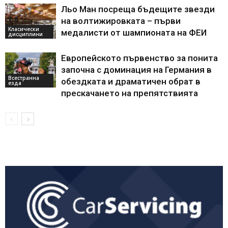
Льо Ман посреща бъдещите звезди
на волтижировката – първи
Класически
медалисти от шампионата на ФЕИ
дисциплини
Европейското първенство за понита
започна с доминация на Германия в
Всестранна
обездката и драматичен обрат в
езда
прескачането на препятствията