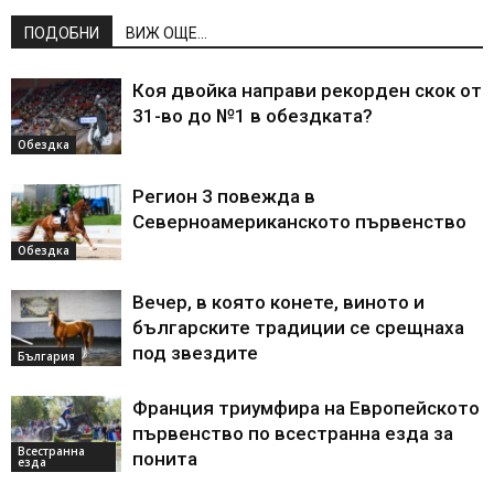
ПОДОБНИ
ВИЖ ОЩЕ...
Коя двойка направи рекорден скок от
31-во до №1 в обездката?
Обездка
Регион 3 повежда в
Северноамериканското първенство
Обездка
Вечер, в която конете, виното и
българските традиции се срещнаха
под звездите
България
Франция триумфира на Европейското
първенство по всестранна езда за
Всестранна
понита
езда