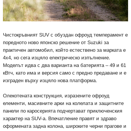
Чистокръвният SUV с обуздан офроуд темперамент е
поредното ново японско решение от Suzuki за
практичен автомобил, който естествено за марката е
4х4, но сега изцяло електрическо изпълнение.
Моделът идва с два варианта на батерията – 49 и 61
кВтч, като има и версия само с предно предаване и е
изграден върху изцяло нова платформа.
Олекотената конструкция, изразените офроуд
елементи, масивните арки на колелата и защитните
панели по каросерията подчертават приключенския
характер на SUV-а. Впечатление правят и здраво
оформената задна колона, широките черни прагове и