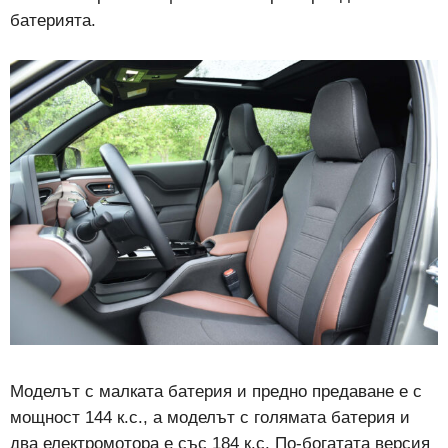
батерията.
Моделът с малката батерия и предно предаване е с
мощност 144 к.с., а моделът с голямата батерия и
два електромотора е със 184 к.с. По-богатата версия