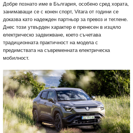
Добре познато име в България, особено сред хората,
занимаващи се с конен спорт, Vitara от години се
доказва като надежден партньор за превоз и теглене.
Днес този утвърден характер е пренесен в изцяло
електрическо задвижване, което съчетава
традиционната практичност на модела с
предимствата на съвременната електрическа
мобилност.