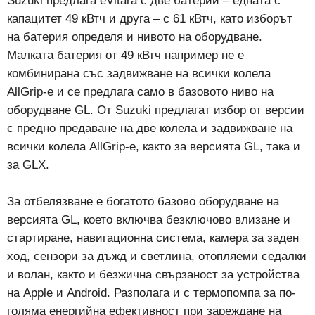
Suzuki предлага eVitara с две батерии – едната с
капацитет 49 кВтч и друга – с 61 кВтч, като изборът
на батерия определя и нивото на оборудване.
Малката батерия от 49 кВтч например не е
комбинирана със задвижване на всички колела
AllGrip-e и се предлага само в базовото ниво на
оборудване GL. От Suzuki предлагат избор от версии
с предно предаване на две колела и задвижване на
всички колела AllGrip-e, както за версията GL, така и
за GLX.
За отбелязване е богатото базово оборудване на
версията GL, което включва безключово влизане и
стартиране, навигационна система, камера за заден
ход, сензори за дъжд и светлина, отопляеми седалки
и волан, както и безжична свързаност за устройства
на Apple и Android. Разполага и с термопомпа за по-
голяма енергийна ефективност при зареждане на