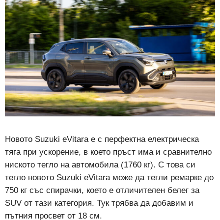
Новото Suzuki eVitara е с перфектна електрическа
тяга при ускорение, в което пръст има и сравнително
ниското тегло на автомобила (1760 кг). С това си
тегло новото Suzuki eVitara може да тегли ремарке до
750 кг със спирачки, което е отличителен белег за
SUV от тази категория. Тук трябва да добавим и
пътния просвет от 18 см.