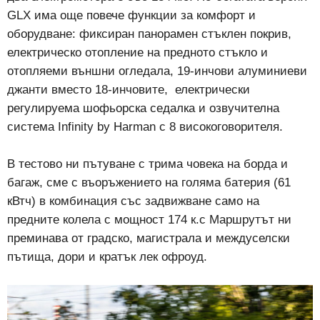
GLX има още повече функции за комфорт и
оборудване: фиксиран панорамен стъклен покрив,
електрическо отопление на предното стъкло и
отопляеми външни огледала, 19-инчови алуминиеви
джанти вместо 18-инчовите, електрически
регулируема шофьорска седалка и озвучителна
система Infinity by Harman с 8 високоговорителя.
В тестово ни пътуване с трима човека на борда и
багаж, сме с въоръжението на голяма батерия (61
кВтч) в комбинация със задвижване само на
предните колела с мощност 174 к.с Маршрутът ни
преминава от градско, магистрала и междуселски
пътища, дори и кратък лек офроуд.