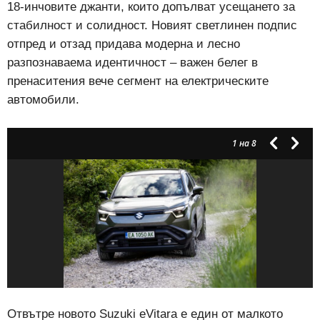
18-инчовите джанти, които допълват усещането за
стабилност и солидност. Новият светлинен подпис
отпред и отзад придава модерна и лесно
разпознаваема идентичност – важен белег в
пренаситения вече сегмент на електрическите
автомобили.
1
на 8
Отвътре новото Suzuki eVitara е един от малкото