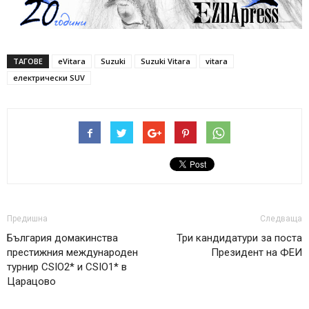
ТАГОВЕ
eVitara
Suzuki
Suzuki Vitara
vitara
електрически SUV
Предишна
Следваща
България домакинства
Три кандидатури за поста
престижния международен
Президент на ФЕИ
турнир CSIO2* и CSIO1* в
Царацово