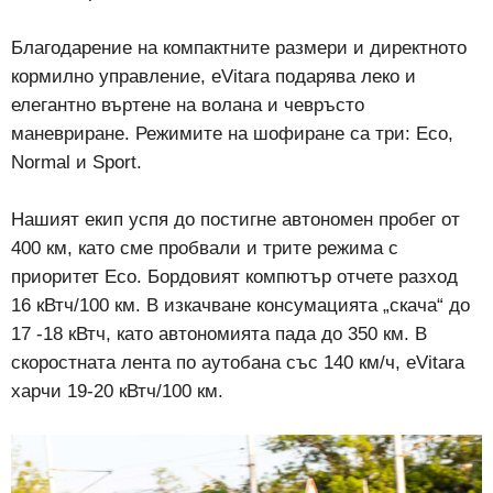
Благодарение на компактните размери и директното
кормилно управление, eVitara подарява леко и
елегантно въртене на волана и чевръсто
маневриране. Режимите на шофиране са три: Eco,
Normal и Sport.
Нашият екип успя до постигне автономен пробег от
400 км, като сме пробвали и трите режима с
приоритет Eco. Бордовият компютър отчете разход
16 кВтч/100 км. В изкачване консумацията „скача“ до
17 -18 кВтч, като автономията пада до 350 км. В
скоростната лента по аутобана със 140 км/ч, eVitara
харчи 19-20 кВтч/100 км.