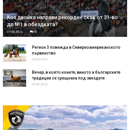
Коя двойка направи рекорден скок от 31-во
до №1 в обездката?
07.08.2026
0
Регион 3 повежда в Северноамериканското
първенство
06.08.2026
Вечер, в която конете, виното и българските
традиции се срещнаха под звездите
04.08.2026