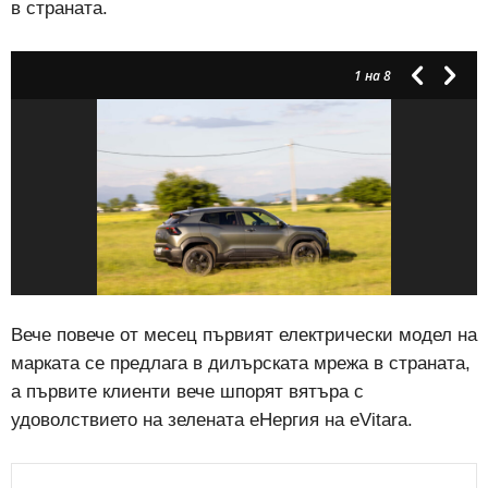
в страната.
1
на 8
Вече повече от месец първият електрически модел на
марката се предлага в дилърската мрежа в страната,
а първите клиенти вече шпорят вятъра с
удоволствието на зелената еНергия на eVitara.