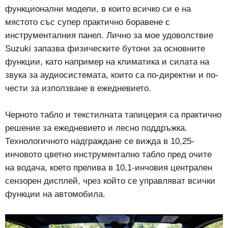
функционални модели, в които всичко си е на
мястото със супер практично боравене с
инструменталния панел. Лично за мое удоволствие
Suzuki запазва физическите бутони за основните
функции, като например на климатика и силата на
звука за аудиосистемата, които са по-директни и по-
чести за използване в ежедневието.
Черното табло и текстилната тапицерия са практично
решение за ежедневието и лесно поддръжка.
Технологичното надграждане се вижда в 10,25-
инчовото цветно инструментално табло пред очите
на водача, което прелива в 10,1-инчовия централен
сензорен дисплей, чрез който се управляват всички
функции на автомобила.