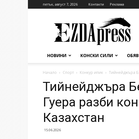
петък, август 7, 2026
Контакти
Реклама
EzdaPress
НОВИНИ
КОНСКИ СИЛИ
ОБЯ
Начало
Спорт
Конкур ипик
Тийнейджъра Бе
Тийнейджъра Б
Гуера разби ко
Казахстан
15.06.2026