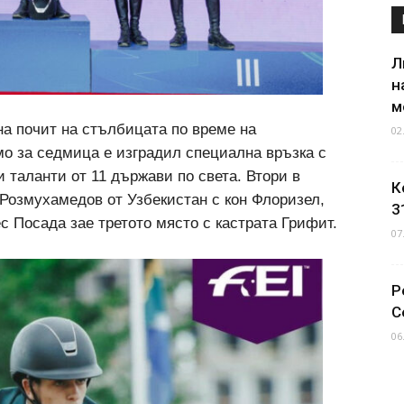
Л
н
м
а почит на стълбицата по време на
02
амо за седмица е изградил специална връзка с
 таланти от 11 държави по света. Втори в
К
Розмухамедов от Узбекистан с кон Флоризел,
3
 Посада зае третото място с кастрата Грифит.
07
Р
С
06