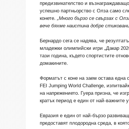
предизвикателство и възнаграждаващо
успешно партньорство с Олза само сле
конете.
„Много бързо се свързах с Олз
вече бяхме наистина добре стиковани
Бернардо сега се надява, че резултат
младежки олимпийски игри „Дакар 2026
тази година, където спортистите отнов
домакините.
Форматът с коне на заем остава една 
FEI Jumping World Challenge, изпитва
на напрежението. Гуера призна, че изг
кратък период е един от най-важните 
Евразия е един от най-бързо развиващи
предоставят плодородна среда, в която