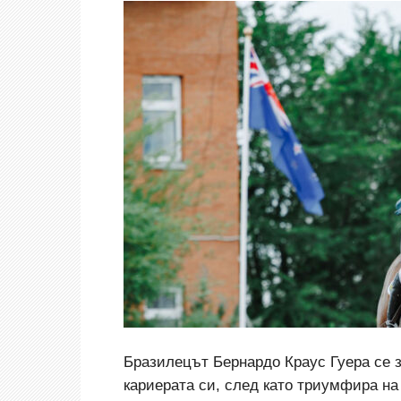
Бразилецът Бернардо Краус Гуера се з
кариерата си, след като триумфира на 