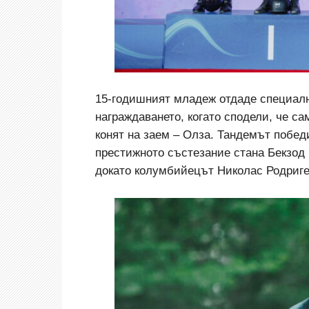
15-годишният младеж отдаде специалн
награждаването, когато сподели, че с
конят на заем – Олза. Тандемът победи
престижното състезание стана Бекзод 
докато колумбийецът Николас Родригес