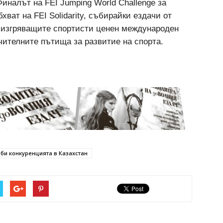
иналът на FEI Jumping World Challenge за
ват на FEI Solidarity, събирайки ездачи от
а изгряващите спортисти ценен международен
чителните пътища за развитие на спорта.
би конкуренцията в Казахстан