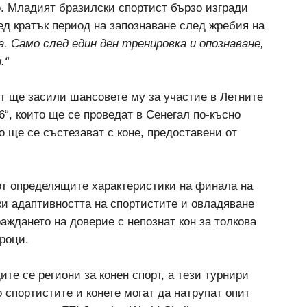
. Младият бразилски спортист бързо изгради
д кратък период на запознаване след жребия на
а. Само след един ден тренировка и опознаване,
.“
ът ще засили шансовете му за участие в Летните
“, които ще се проведат в Сенегал по-късно
о ще се състезават с коне, предоставени от
от определящите характеристики на финала на
йки адаптивността на спортистите и овладяване
раждането на доверие с непознат кон за толкова
уроци.
те се региони за конен спорт, а тези турнири
 спортистите и конете могат да натрупат опит