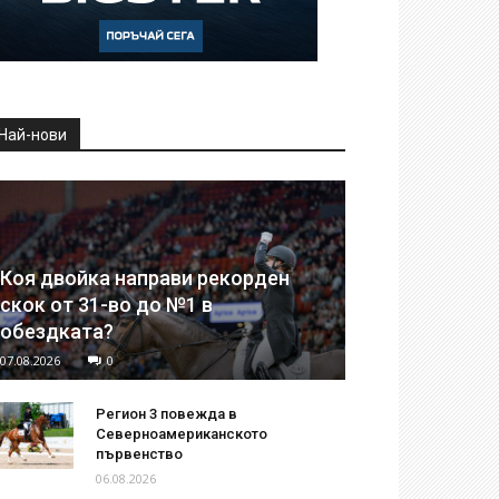
Най-нови
Коя двойка направи рекорден
скок от 31-во до №1 в
обездката?
07.08.2026
0
Регион 3 повежда в
Северноамериканското
първенство
06.08.2026