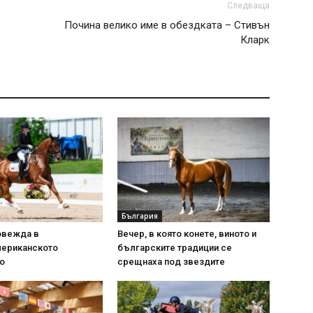
Следваща
Почина велико име в обездката – Стивън
Кларк
България
овежда в
Вечер, в която конете, виното и
ериканското
българските традиции се
о
срещнаха под звездите