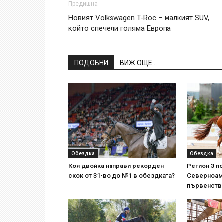
Предишна
Новият Volkswagen T-Roc – малкият SUV,
който спечели голяма Европа
ПОДОБНИ
ВИЖ ОЩЕ...
Обездка
Обездка
Коя двойка направи рекорден
Регион 3 п
скок от 31-во до №1 в обездката?
Северноам
първенств