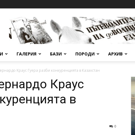
ВИ
ГАЛЕРИЯ
БАЗИ
ПОРОДИ
АРХИВ
рнардо Краус Гуера разби конкуренцията в Казахстан
ернардо Краус
нкуренцията в
0