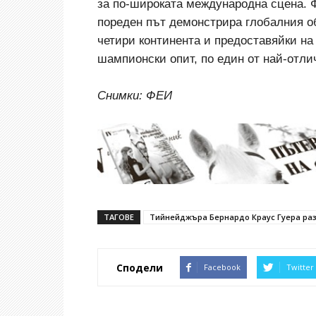
за по-широката международна сцена. Ф
пореден път демонстрира глобалния обх
четири континента и предоставяйки н
шампионски опит, по един от най-отли
Снимки: ФЕИ
ТАГОВЕ
Тийнейджъра Бернардо Краус Гуера раз
Сподели
Facebook
Twitter