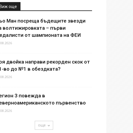
Виж още
ьо Ман посреща бъдещите звезди
а волтижировката – първи
едалисти от шампионата на ФЕИ
.08.2026
оя двойка направи рекорден скок от
1-во до №1 в обездката?
.08.2026
егион 3 повежда в
еверноамериканското първенство
.08.2026
още