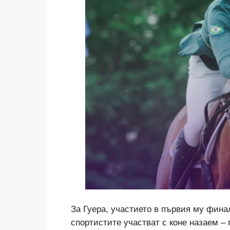
За Гуера, участието в първия му финал
спортистите участват с коне назаем –