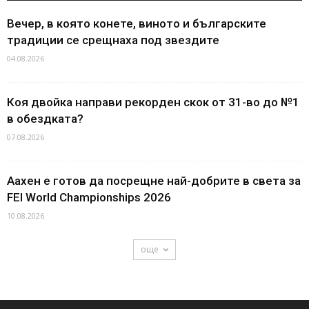
Вечер, в която конете, виното и българските
традиции се срещнаха под звездите
04.08.2026
Коя двойка направи рекорден скок от 31-во до №1
в обездката?
07.08.2026
Аахен е готов да посрещне най-добрите в света за
FEI World Championships 2026
10.08.2026
още