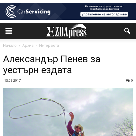
Начало
Архив
Интервюта
Александър Пенев за
уестърн ездата
15.08.2017
0