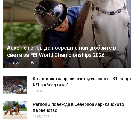
Аахен е готов да посрещне най-добрите в
света за FEI World Championships 2026
10.08.2026
0
Коя двойка направи рекорден скок от 31-во до
№1 в обездката?
07.08.2026
Регион 3 повежда в Северноамериканското
първенство
06.08.2026