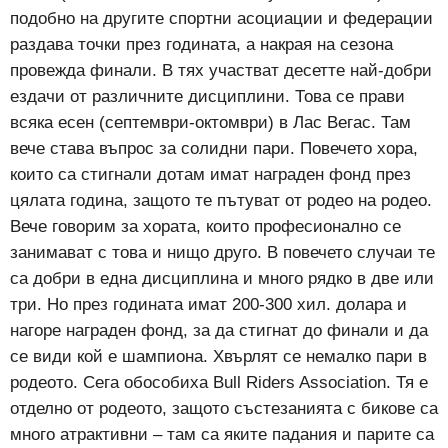
подобно на другите спортни асоциации и федерации
раздава точки през годината, а накрая на сезона
провежда финали. В тях участват десетте най-добри
ездачи от различните дисциплини. Това се прави
всяка есен (септември-октомври) в Лас Вегас. Там
вече става въпрос за солидни пари. Повечето хора,
които са стигнали дотам имат награден фонд през
цялата година, защото те пътуват от родео на родео.
Вече говорим за хората, които професионално се
занимават с това и нищо друго. В повечето случаи те
са добри в една дисциплина и много рядко в две или
три. Но през годината имат 200-300 хил. долара и
нагоре награден фонд, за да стигнат до финали и да
се види кой е шампиона. Хвърлят се немалко пари в
родеото. Сега обособиха Bull Riders Association. Тя е
отделно от родеото, защото състезанията с бикове са
много атрактивни – там са яките падания и парите са