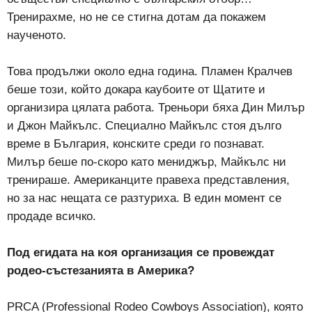
Тренирахме, но не се стигна дотам да покажем
наученото.
Това продължи около една година. Пламен Кралчев
беше този, който докара каубоите от Щатите и
организира цялата работа. Треньори бяха Дин Милър
и Джон Майкълс. Специално Майкълс стоя дълго
време в България, конските среди го познават.
Милър беше по-скоро като мениджър, Майкълс ни
тренираше. Американците правеха представления,
но за нас нещата се разтуриха. В един момент се
продаде всичко.
Под егидата на коя организация се провеждат
родео-състезанията в Америка?
PRCA (Professional Rodeo Cowboys Association), която