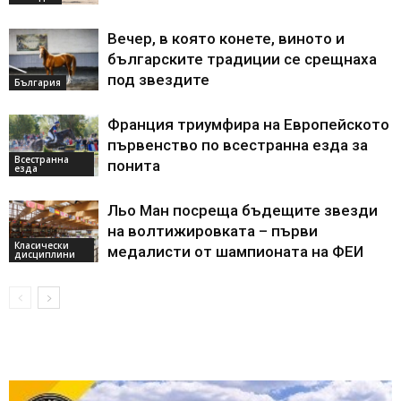
Вечер, в която конете, виното и
българските традиции се срещнаха
под звездите
България
Франция триумфира на Европейското
първенство по всестранна езда за
Всестранна
понита
езда
Льо Ман посреща бъдещите звезди
на волтижировката – първи
Класически
медалисти от шампионата на ФЕИ
дисциплини