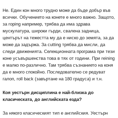
Не. Един кон много трудно може да бъде добър във
всички. Обучението на конете е много важно. Защото,
за roping например, трябва да има здрава
мускулатура, широки гърди, свалена задница,
центърът на тежестта му да е ниско до земята, за да
може да задържа. За cutting трябва да мисли, да
следи движенията. Селекционната програма при тези
коне усъвършенства това в тях от години. При reining
е малко по-различно. Там трябва съзнанието на коня
да е много спокойно. Последователно се редуват
галоп, roll back (завъртане на 180 градуса) и т.н.
Коя уестърн дисциплина е най-близка до
класическата, до английската езда?
За някого класическият тип е английския. Уестърн