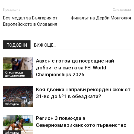
Предишна
Следваща
Без медал за България от
Финалът на Дерби Монголия
Европейското в Словакия
ПОДОБНИ
ВИЖ ОЩЕ...
Аахен е готов да посрещне най-
добрите в света за FEI World
Класически
Championships 2026
дисциплини
Коя двойка направи рекорден скок от
31-во до №1 в обездката?
Обездка
Регион 3 повежда в
Северноамериканското първенство
Обездка