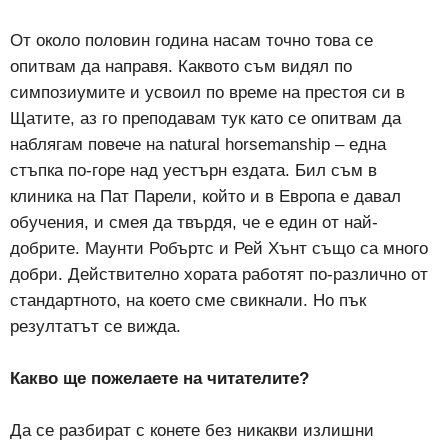
От около половин година насам точно това се
опитвам да направя. Каквото съм видял по
симпозиумите и усвоил по време на престоя си в
Щатите, аз го преподавам тук като се опитвам да
наблягам повече на natural horsemanship – една
стъпка по-горе над уестърн ездата. Бил съм в
клиника на Пат Парели, който и в Европа е давал
обучения, и смея да твърдя, че е един от най-
добрите. Маунти Робъртс и Рей Хънт също са много
добри. Действително хората работят по-различно от
стандартното, на което сме свикнали. Но пък
резултатът се вижда.
Какво ще пожелаете на читателите?
Да се разбират с конете без никакви излишни