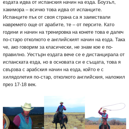
ездата идва от испанския начин на езда. Боузъл,
хакимора – всичко това идва от испанците.
Испанците пък от своя страна са я заимствали
навремето още от арабите, те – от персите. Като
години и начин на тренировка на конете това е далеч
по-старо отколкото е английският начин на езда. Така
че, ако говорим за класически, не знам кое е по-
правилно. Уестърн ездата вече се е дистанцирала от
испанската езда, но в основата си е същата, това я
свързва с арабския начин на езда, който е с
хилядолетия по-стар, отколкото английския, наложил
през 17-18 век.