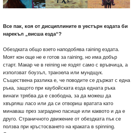
Все пак, коя от дисциплините в уестърн ездата би
нарекъл „висша езда“?
Обездката общо взето наподобява raining ездата.
Моят кон още не е готов за raining, но има добър
старт. Макар че в reining не яздят само с връвчица, а
използват боузъл, транзела или мундщук.
Съществена разлика е, че поводите се държат с една
ръка, защото при каубойската езда едната ръка
винаги трябва да е свободна, за да можеш да
хвърляш ласо или да си отвориш вратата като
минаваш през заградено пасище или каквото и да е
друго. Страничното движение от обездката пък се
ползва при кръстосването на краката в spinning.