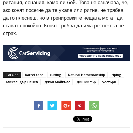
ритания, сецания, камо ли бой. Това не означава, че,
ако конят посегне да те ухапе или ритне, не трябва
да го плеснеш, но в тренировките нещата могат да
стават спокойно. Конят трябва да има респект, а не
страх.
ТАГОВЕ
barrel race
cutting
Natural Horsemanship
riping
Александър Пенев
Джон Майкълс
Дин Милър
уестърн