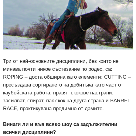
Три от най-основните дисциплини, без които не
минава почти никое състезание по родео, са:
ROPING – доста обширна като елементи; CUTTING –
пресъздава сортирането на добитъка като част от
каубойската работа, правят скокове настрани,
засилват, спират, пак скок на друга страна и BARREL
RACE, практикувана предимно от дамите.
Винаги ли и във всяко шоу са задължителни
всички дисциплини?