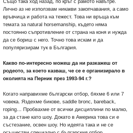
Също така ход назад, по кръг с рамото навътре.
Лично аз не използвам никакви закопчавания, а само
връвчица и работа на тежест. Това ни връща към
темата за natural horsemanship, където няма
постоянно съпротивление от страна на коня и нужда
да се бориш с него. Точно това искам и да
популяризирам тук в България.
Какво по-интересно можеш да ни разкажеш от
родеото, за което казваш, че се е организирало в
околията на Перник през 1993-94 г.?
Когато направихме български отбор, бяхме 6 или 7
човека. Яздехме бикове, saddle bronc, bareback,
roping… Пробвахме от всички дисциплини по малко,
за да стане като шоу. Докато в Америка това си е
състезание, освен шоу. Но идеята така и не се
осъществи специално с българския отбор…