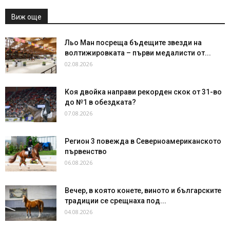
Виж още
Льо Ман посреща бъдещите звезди на
волтижировката – първи медалисти от...
02.08.2026
Коя двойка направи рекорден скок от 31-во
до №1 в обездката?
07.08.2026
Регион 3 повежда в Северноамериканското
първенство
06.08.2026
Вечер, в която конете, виното и българските
традиции се срещнаха под...
04.08.2026