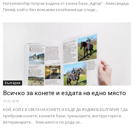
Horsemanship получи ездача от конна база „Адгор“ - Александър
Пенев, който без всякакви колебания ще отиде...
България
Всичко за конете и ездата на едно място
20.02.2018
КОЙ, КОЙ Е В СВЕТА НА КОНЕТЕ И КЪДЕ ДА ЯЗДИМ В БЪЛГАРИЯ ? Да
преброим конете, конните бази, треньорите, инструкторите,
ветеринарите… Уникалното по рода си...