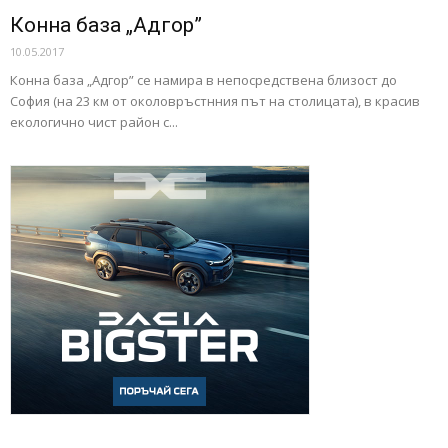
Конна база „Адгор”
10.05.2017
Конна база „Адгор” се намира в непосредствена близост до
София (на 23 км от околовръстнния път на столицата), в красив
екологично чист район с...