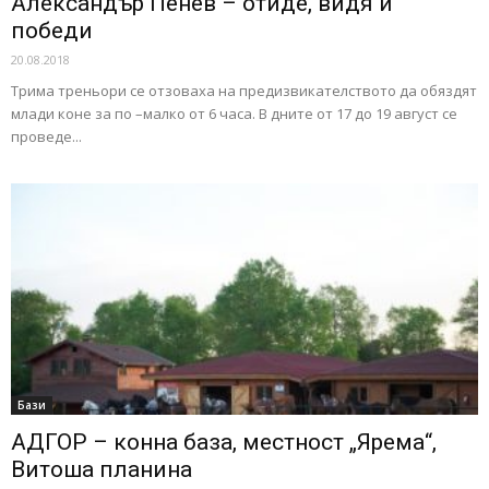
Александър Пенев – отиде, видя и
победи
20.08.2018
Трима треньори се отзоваха на предизвикателството да обяздят
млади коне за по –малко от 6 часа. В дните от 17 до 19 август се
проведе...
Бази
АДГОР – конна база, местност „Ярема“,
Витоша планина