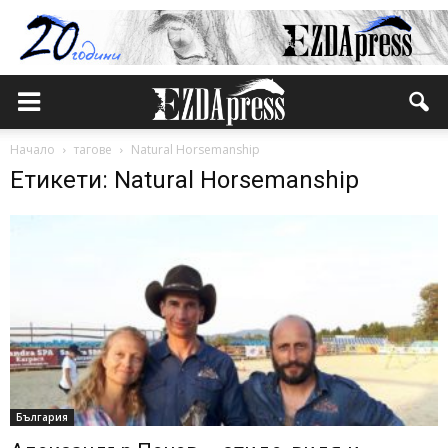
Начало
тагове
Natural Horsemanship
Етикети: Natural Horsemanship
България