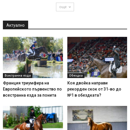
още
Актуално
Всестранна езда
Обездка
Франция триумфира на
Коя двойка направи
Европейското първенство по
рекорден скок от 31-во до
всестранна езда за понита
№1 в обездката?