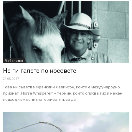
Любопитно
Не ги галете по носовете
21.08.2017
Това ни съветва Франклин Левинсон, който е международно
признат „Horse Whisperer“ – термин, който описва тих и нежен
подход към копитните животни, за да...