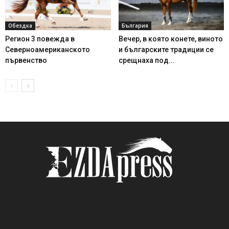
Обездка
България
Регион 3 повежда в
Вечер, в която конете, виното
Северноамериканското
и българските традиции се
първенство
срещнаха под...