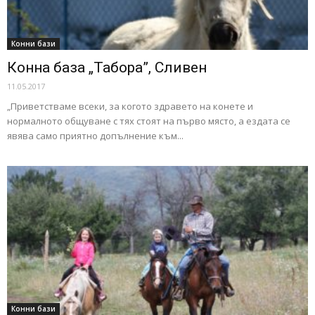
Конни бази
Конна база „Табора”, Сливен
11.05.2017
„Приветстваме всеки, за когото здравето на конете и
нормалното общуване с тях стоят на първо място, а ездата се
явява само приятно допълнение към...
Конни бази