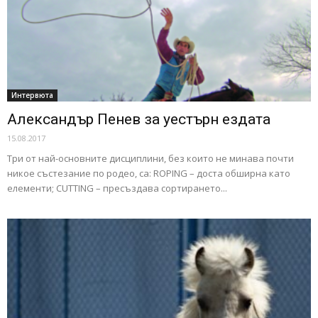
Интервюта
Александър Пенев за уестърн ездата
15.08.2017
Три от най-основните дисциплини, без които не минава почти
никое състезание по родео, са: ROPING – доста обширна като
елементи; CUTTING – пресъздава сортирането...